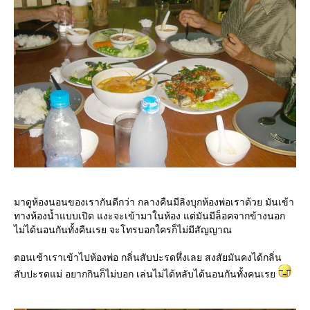
มาดูห้องนอนของเรากันดีกว่า กลางคืนมีลิงบุกห้องพ่อเราด้วย มันเข้า
ทางห้องน้ำแบบเปิด แงะจะเข้ามาในห้อง แต่มันมีล็อคจากข้างนอก
ไม่ได้นอนกันทั้งคืนเรย จะโทรบอกใครก็ไม่มีสัญญาณ
ตอนเช้าเราเข้าไปห้องพ่อ กลิ่นสับปะรดหึ่งเลย สงสัยมันคงได้กลิ่น
สับปะรดแม่ อยากกินก็ไม่บอก เล่นไม่ได้หลับได้นอนกันทั้งคนเร