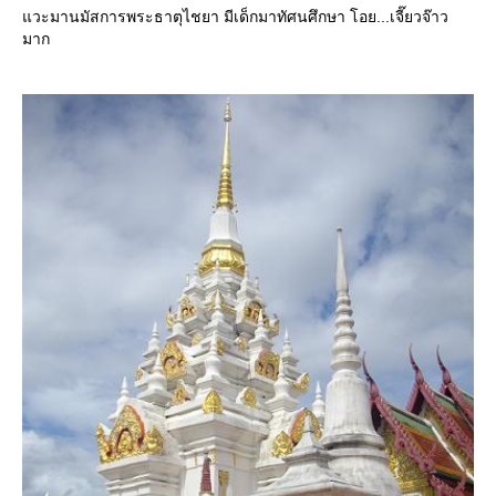
วะมานมัสการพระธาตุไชยา มีเด็กมาทัศนศึกษา โอย...เจี๊ยวจ๊าว
มาก