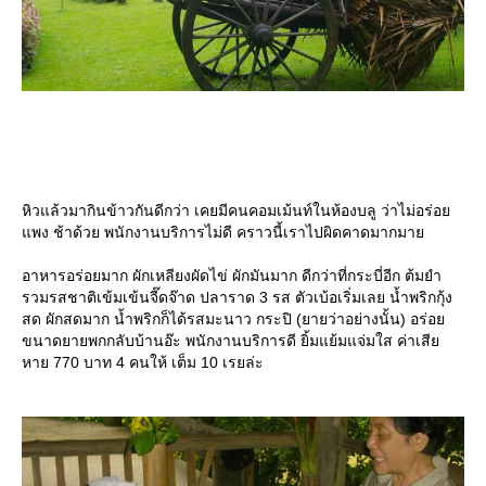
หิวแล้วมากินข้าวกันดีกว่า เคยมีคนคอมเม้นท์ในห้องบลู ว่าไม่อร่อ
พง ช้าด้วย พนักงานบริการไม่ดี คราวนี้เราไปผิดคาดมากมา
อาหารอร่อยมาก ผักเหลียงผัดไข่ ผักมันมาก ดีกว่าที่กระบี่อีก ต้มยำ
รวมรสชาติเข้มเข้นจี๊ดจ๊าด ปลาราด 3 รส ตัวเบ้อเริ่มเลย น้ำพริกกุ้ง
สด ผักสดมาก น้ำพริกก็ได้รสมะนาว กระปิ (ยายว่าอย่างนั้น) อร่อ
ขนาดยายพกกลับบ้านอ๊ะ พนักงานบริการดี ยิ้มแย้มแจ่มใส ค่าเสี
หาย 770 บาท 4 คนให้ เต็ม 10 เรยล่ะ