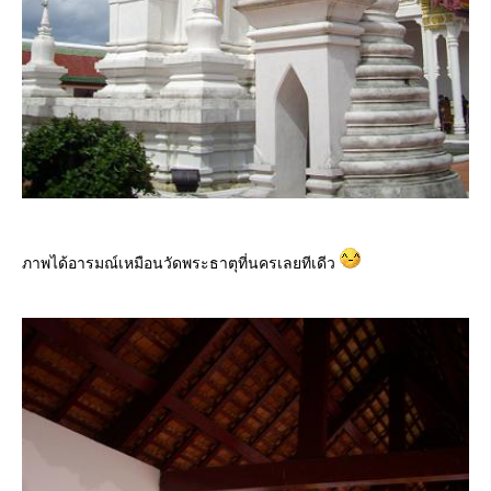
ภาพได้อารมณ์เหมือนวัดพระธาตุที่นครเลยทีเดีว