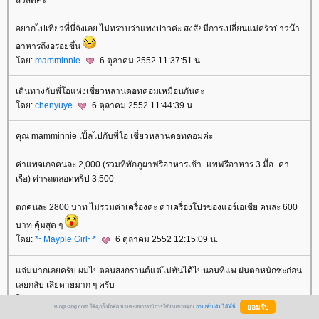
อยากไปเที่ยวที่นี่จังเลย ไม่ทราบว่าแพงป่าวค่ะ สงสัยมีการเปลี่ยนแม่ครัวป่าวน๊า
อาหารถึงอร่อยขึ้น
ดย:
mamminnie
6 ตุลาคม 2552 11:37:51 น.
เดินทางกับพี่โอแห่งเชี่ยวหลานดอทคอมเหมือนกันค่ะ
ดย:
chenyuye
6 ตุลาคม 2552 11:44:39 น.
คุณ mamminnie เปิ้ลไปกับพี่โอ เชี่ยวหลานดอทคอมค่ะ
ค่าแพจเกจคนละ 2,000 (รวมที่พักภูผาฟรีอาหารเช้า+แพฟรีอาหาร 3 มื้อ+ค่า
เรือ) ค่ารถตลอดทริป 3,500
ตกคนละ 2800 บาท ไม่รวมค่าเครื่องค่ะ ค่าเครื่องโปรของแอร์เอเชีย คนละ 600
บาท คุ้มสุด ๆ
ดย:
*~Mayple Girl~*
6 ตุลาคม 2552 12:15:09 น.
จ่มมากเลยครับ ผมไปตอนสงกรานต์แต่ไม่ทันได้ไปนอนที่แพ ฝนตกหนักซะก่อน
เลยกลับ เสียดายมาก ๆ ครับ
ดย: นายหัว (
nindhua
) 6 ตุลาคม 2552 20:10:37 น.
BlogGang.com ใช้คุกกี้เพื่อพัฒนาประสบการณ์การใช้งานของคุณ
อ่านเพิ่มเติมได้ที่นี่