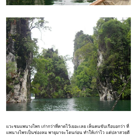
วะชมแพนางไพร เก่ากว่าที่คาดไว้เยอะเลย เห็นคนขับเรือบอกว่า ที่
พนางไพรเป็นช่องลม พายุมาจะโดนก่อน ทำให้เก่าไว แต่ปลาสวยดี