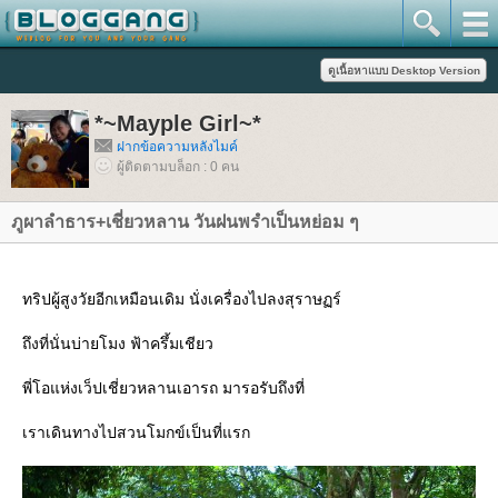
*~Mayple Girl~*
ฝากข้อความหลังไมค์
ผู้ติดตามบล็อก : 0 คน
ภูผาลำธาร+เชี่ยวหลาน วันฝนพรำเป็นหย่อม ๆ
ทริปผู้สูงวัยอีกเหมือนเดิม นั่งเครื่องไปลงสุราษฏร์
ถึงที่นั่นบ่ายโมง ฟ้าครึ้มเชียว
พี่โอแห่งเว็ปเชี่ยวหลานเอารถ มารอรับถึงที่
เราเดินทางไปสวนโมกข์เป็นที่แรก