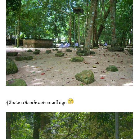
รู้สึกสงบ เยือกเย็นอย่างบอกไม่ถูก