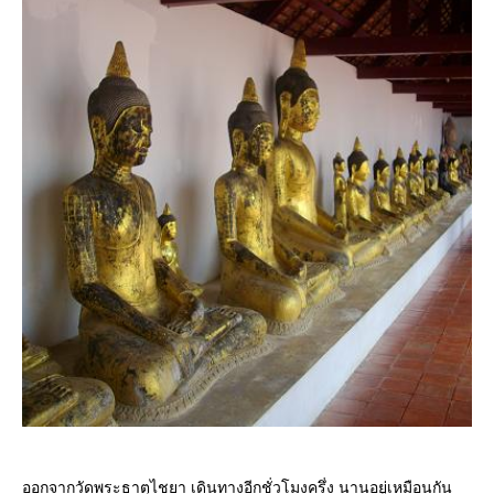
ออกจากวัดพระธาตุไชยา เดินทางอีกชั่วโมงครึ่ง นานอยู่เหมือนกัน