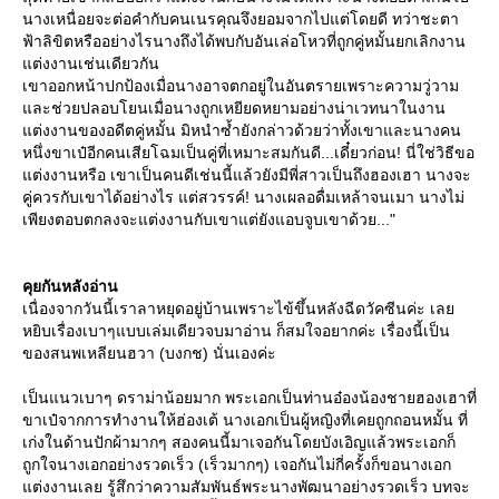
นางเหนื่อยจะต่อคำกับคนเนรคุณจึงยอมจากไปแต่โดยดี ทว่าชะตา
ฟ้าลิขิตหรืออย่างไรนางถึงได้พบกับอันเล่อโหวที่ถูกคู่หมั้นยกเลิกงาน
ต่งงานเช่นเดียวกัน
เขาออกหน้าปกป้องเมื่อนางอาจตกอยู่ในอันตรายเพราะความวู่วาม
ละช่วยปลอบโยนเมื่อนางถูกเหยียดหยามอย่างน่าเวทนาในงาน
ต่งงานของอดีตคู่หมั้น มิหนำซ้ำยังกล่าวด้วยว่าทั้งเขาและนางคน
หนึ่งขาเป๋อีกคนเสียโฉมเป็นคู่ที่เหมาะสมกันดี...เดี๋ยวก่อน! นี่ใช่วิธีขอ
ต่งงานหรือ เขาเป็นคนดีเช่นนี้แล้วยังมีพี่สาวเป็นถึงฮองเฮา นางจะ
คู่ควรกับเขาได้อย่างไร แต่สวรรค์! นางเผลอดื่มเหล้าจนเมา นางไม่
เพียงตอบตกลงจะแต่งงานกับเขาแต่ยังแอบจูบเขาด้วย..."
คุยกันหลังอ่าน
เนื่องจากวันนี้เราลาหยุดอยู่บ้านเพราะไข้ขึ้นหลังฉีดวัคซีนค่ะ เล
หยิบเรื่องเบาๆแบบเล่มเดียวจบมาอ่าน ก็สมใจอยากค่ะ เรื่องนี้เป็น
ของสนพเหลียนฮวา (บงกช) นั่นเองค่ะ
เป็นแนวเบาๆ ดราม่าน้อยมาก พระเอกเป็นท่านอ๋องน้องชายฮองเฮาที่
ขาเป๋จากการทำงานให้ฮ่องเต้ นางเอกเป็นผู้หญิงที่เคยถูกถอนหมั้น ที่
เก่งในด้านปักผ้ามากๆ สองคนนี้มาเจอกันโดยบังเอิญแล้วพระเอกก็
ถูกใจนางเอกอย่างรวดเร็ว (เร็วมากๆ) เจอกันไม่กี่ครั้งก็ขอนางเอก
ต่งงานเลย รู้สึกว่าความสัมพันธ์พระนางพัฒนาอย่างรวดเร็ว บทจะ