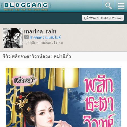
marina_rain
ฝากข้อความหลังไมค์
ผู้ติดตามบล็อก : 13 คน
รีวิว พลิกชะตาวิวาห์ลวง : หม่าฉีตั่ว