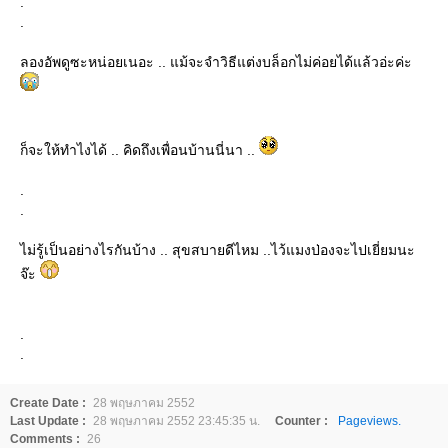
.
.
ลองอัพดูซะหน่อยเนอะ .. แม้จะจำวิธีแต่งบล็อกไม่ค่อยได้แล้วอ่ะค่ะ
ก็จะให้ทำไงได้ .. คิดถึงเพื่อนบ้านนี่นา ..
.
.
ไม่รู้เป็นอย่างไรกันบ้าง .. สุขสบายดีไหม ..ไว้แมงป่องจะไปเยี่ยมนะ
จ๊ะ
.
.
Create Date :
28 พฤษภาคม 2552
Last Update :
28 พฤษภาคม 2552 23:45:35 น.
Counter :
Pageviews.
Comments :
26