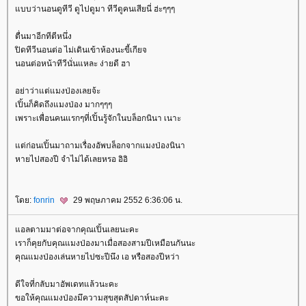
แบบว่านอนดูทีวี ดูไปดูมา ทีวีดูคนเสียนี่ ฮ่ะๆๆๆ
ตื่นมาอีกทีตีหนึ่ง
ปิดทีวีนอนต่อ ไม่เดินเข้าห้องนะขี้เกียจ
นอนต่อหน้าทีวีนั่นแหละ ง่ายดี ฮา
อย่าว่าแต่แมงป่องเลยจ้ะ
เปิ้นก็คิดถึงแมงป่อง มากๆๆๆ
เพราะเพื่อนคนแรกๆที่เปิ้นรู้จักในบล็อกนินา เนาะ
แต่ก่อนเปิ้นมาถามเรื่องอัพบล็อกจากแมงป่องนินา
หายไปสองปี จำไม่ได้เลยหรอ อิอิ
โดย:
fonrin
29 พฤษภาคม 2552 6:36:06 น.
แอลตามมาต่อจากคุณเปิ้นเลยนะคะ
เราก็คุยกับคุณแมงป่องมาเมื่อสองสามปีเหมือนกันนะ
คุณแมงป่องเล่นหายไปซะปีนึง เอ หรือสองปีหว่า
ดีใจที่กลับมาอัพเดทแล้วนะคะ
ขอให้คุณแมงป่องมึความสุขสุดสัปดาห์นะคะ