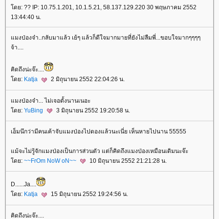
โดย: ?? IP: 10.75.1.201, 10.1.5.21, 58.137.129.220 30 พฤษภาคม 2552
13:44:40 น.
แมงป่องจ๋า..กลับมาแล้ว เย้ๆ แล้วก็ดีใจมากมายที่ยังไม่ลืมพี่...ขอบใจมากๆๆๆๆ
จ้า....
คิดถึงน่ะจ๊ะ....
โดย:
Katja
2 มิถุนายน 2552 22:04:26 น.
แมงป่องจ๋า... ไม่เจอตั้งนานเนอะ
โดย:
YuBing
3 มิถุนายน 2552 19:20:58 น.
เอ็มนึกว่ามีคนเค้าจับแมงป่องไปดองแล้วนะเนี่ย เห็นหายไปนาน 55555
แม้จะไม่รู้จักแมงป่องเป็นการส่วนตัว แต่ก็คิดถึงแมงป่องเหมือนเดิมนะจ๊ะ
โดย:
~~FrOm NoW oN~~
10 มิถุนายน 2552 21:21:28 น.
D......Ja....
โดย:
Katja
15 มิถุนายน 2552 19:24:56 น.
คิดถึงน่ะจ๊ะ....