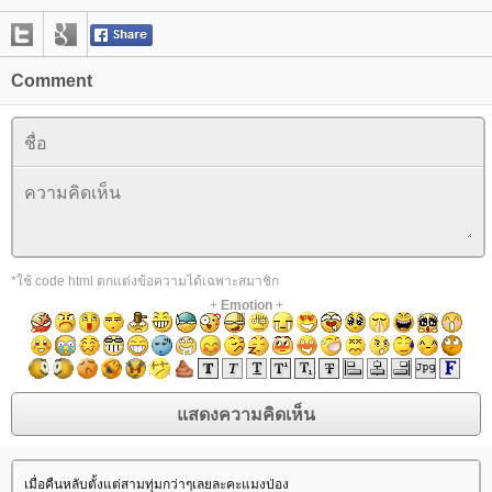
Comment
*ใช้ code html ตกแต่งข้อความได้เฉพาะสมาชิก
+
Emotion
+
เมื่อคืนหลับตั้งแต่สามทุ่มกว่าๆเลยละคะแมงป่อง