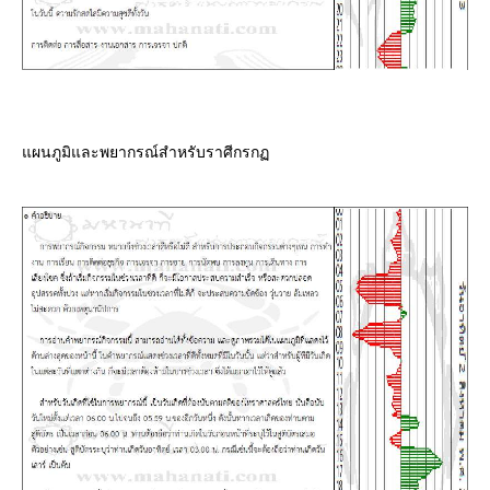
ผนภูมิและพยากรณ์สำหรับราศีกรก