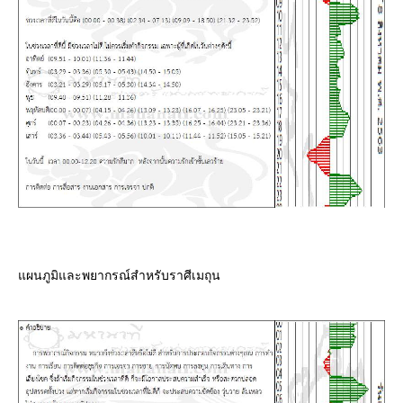
ผนภูมิและพยากรณ์สำหรับราศีเมถุน