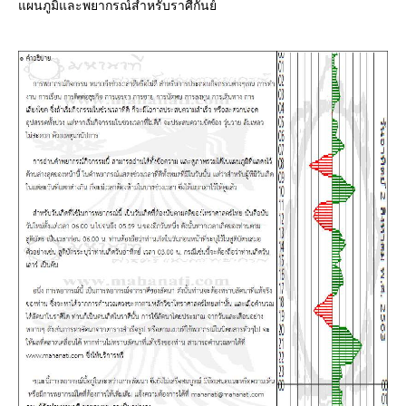
ผนภูมิและพยากรณ์สำหรับราศีกันย์