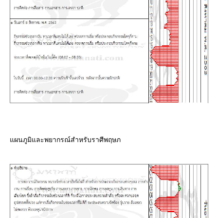
ผนภูมิและพยากรณ์สำหรับราศีพฤษภ