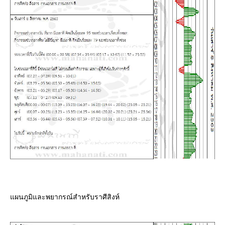
ผนภูมิและพยากรณ์สำหรับราศีสิงห์