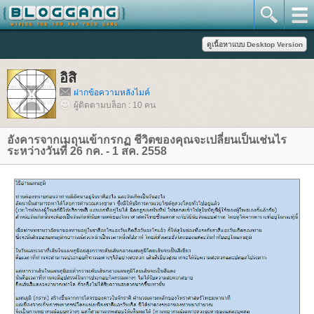
อิสิ
ฝากข้อความหลังไมค์
ผู้ติดตามบล็อก : 10 คน
อังคารจากเมถุนเข้ากรกฏ ชีวิตของคุณจะเปลี่ยนเป็นเช่นไร
ระหว่างวันที่ 26 กค. - 1 สค. 2558