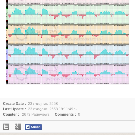
Create Date :
23 กรกฎาคม 2558
Last Update :
23 กรกฎาคม 2558 19:11:49 น.
Counter :
2673 Pageviews.
Comments :
0