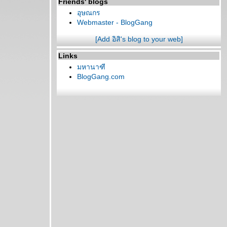
Friends' blogs
อุษณกร
Webmaster - BlogGang
[Add อิสิ's blog to your web]
Links
มหานาฑี
BlogGang.com