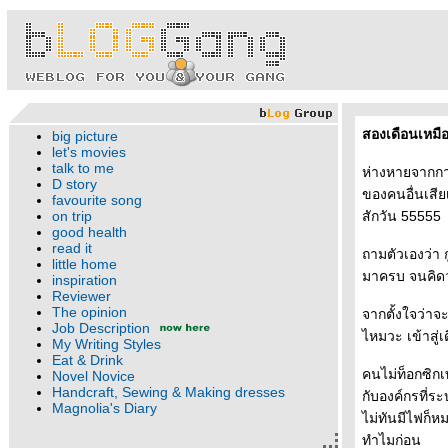
สองเดือนเหมื
big picture
let's movies
talk to me
ห่างหายจากกา
D story
ของคนอื่นเสี
favourite song
on trip
สักวัน 55555
good health
read it
ถามตัวเองว่า ก
little home
มาครบ จนคิด
inspiration
Reviewer
The opinion
จากตั้งใจว่าจ
Job Description
ไหมวะ เข้าสู
My Writing Styles
Eat & Drink
คนไม่ท็อกซิกเท
Novel Novice
Handcraft, Sewing & Making dresses
กับองค์กรที่
Magnolia's Diary
ไม่ทันมีไฟก็ห
ทำไมก่อน