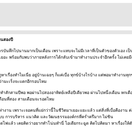
อนสองปี
รบันทึกไปนานมากเป็นเดือน เพราะแทบจะไม่มีเวลาที่เป็นตัวของตัวเอง เ
ยเยอะ พร้อมกับพบว่าภายหลังการได้กลับเข้ามาทำงานประจำอีกครั้ง ไม่เคย
ูหาเรื่องทำไมเนี่ย อยู่บ้านเฉยๆ ก็แค่เบื่อ ทุกข์บ้างไรบ้าง แต่พอมาทำงานทุกข์
ว่ามะเร็งจะแดกอีกรอบไหม
ะทำสักสามปีพอ พอผ่านไปสองอาทิตย์เหลือปีเดียวพอ ผ่านไปหนึ่งเดือน หกเด
่เดือนที่สอง สามเดือนจะรอดไหม
่างาน เพราะเจอคนที่แย่กว่านี้ในชีวิตมาเยอะแยะแล้ว แต่สิ่งที่เบื่อคืองาน ค
ระบบ การบริหาร แนวคิด และวัฒนธรรมองค์กรที่คร่ำครึมาก ไม่ชิน
มดไฟแล้ว เคยคิดว่าอยากทำโน่นทำนี่ ไอเดียกระฉูด คิดไปคิดมา หาเรื่องให้ต