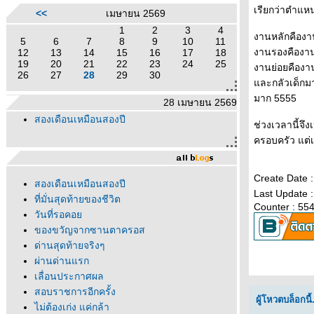
เรียกว่าตำแหน
<<
เมษายน 2569
1
2
3
4
งานหลักคือง
5
6
7
8
9
10
11
งานรองคืองาน
12
13
14
15
16
17
18
19
20
21
22
23
24
25
งานย่อยคืองาน
26
27
28
29
30
ละกลัวเด็กมาเ
มาก 5555
28 เมษายน 2569
สองเดือนเหมือนสองปี
ช่วงเวลานี้จึ
ครอบครัว แต่
Create Date 
สองเดือนเหมือนสองปี
Last Update 
ที่มั่นสุดท้ายของชีวิต
Counter : 55
วันที่รอคอ
ของขวัญจากซานตาครอส
ด่านสุดท้ายจริงๆ
ผ่านด่านแรก
เลื่อนประกาศผล
สอบราชการอีกครั้ง
ผู้โหวตบล็อกนี้.
ไม่ต้องเก่ง แค่กล้า