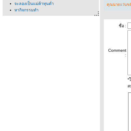
จะลองเป็นแม่ค้าทุนต่ำ
คุณนายแว่นขยั
หากิจกรรมทำ
ลงมือทำ = สำเร็จแล้ว
ต้องเปลี่ยนเวย์
ชื่อ :
ซืงเกิลแรก
ไม่คาดหวังแต่วางแผนไม่ได้
เริ่มใช้ความรู้ป.6
สถาปนาตนเองว่าเป็นนักวิชาการอิสระ
Comment
รางวัล = รายได้ในวันที่เกษียณ
:
ปรเจ็กต์เดือนกรกฎาคม
ผนที่ชีวิต
สอบไม่ผ่าน
*
ถึงเวลาเปลี่ยน
ส
วันนี้สอบราชการ
ไถ่อิสรภาพ
สมัครงานในรอบ 20 ปี
อาชีพที่สอง
ขายดีก็ไม่ง่ายเล
ขายข้าวมาสองเดือนแล้ว
รับออเดอร์แล้ว