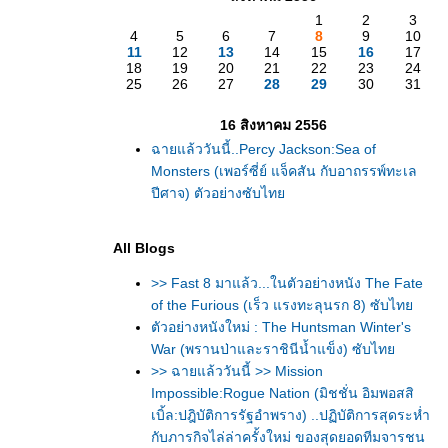
1
2
3
4
5
6
7
8
9
10
11
12
13
14
15
16
17
18
19
20
21
22
23
24
25
26
27
28
29
30
31
16 สิงหาคม 2556
ฉายแล้ววันนี้..Percy Jackson:Sea of
Monsters (เพอร์ซี่ย์ แจ็คสัน กับอาถรรพ์ทะเล
ปีศาจ) ตัวอย่างซับไท
All Blogs
>> Fast 8 มาแล้ว...ในตัวอย่างหนัง The Fate
of the Furious (เร็ว แรงทะลุนรก 8) ซับไท
ตัวอย่างหนังใหม่ : The Huntsman Winter's
War (พรานป่าและราชินีน้ำแข็ง) ซับไท
>> ฉายแล้ววันนี้ >> Mission
Impossible:Rogue Nation (มิชชั่น อิมพอสสิ
เบิ้ล:ปฎิบัติการรัฐอำพราง) ..ปฏิบัติการสุดระห่ำ
กับภารกิจไล่ล่าครั้งใหม่ ของสุดยอดทีมจารชน