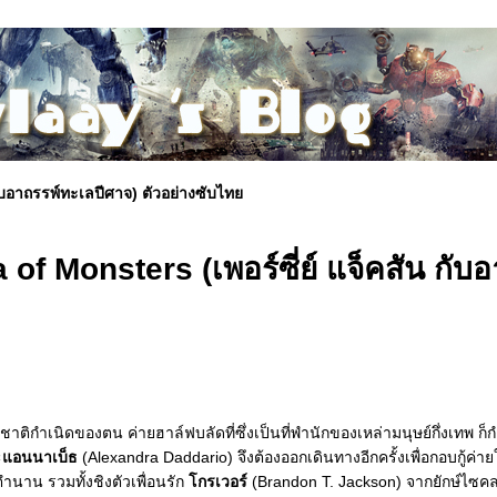
กับอาถรรพ์ทะเลปีศาจ) ตัวอย่างซับไท
of Monsters (เพอร์ซี่ย์ แจ็คสัน กับอ
าติกำเนิดของตน ค่ายฮาล์ฟบลัดที่ซึ่งเป็นที่พำนักของเหล่ามนุษย์กึ่งเทพ ก็ก
ะ
อนนาเบ็ธ
(Alexandra Daddario) จึงต้องออกเดินทางอีกครั้งเพื่อกอบกู้ค่า
าน รวมทั้งชิงตัวเพื่อนรัก
กรเวอร์
(Brandon T. Jackson) จากยักษ์ไซคล