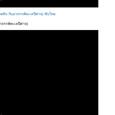
แจ็คสัน กับอาถรรพ์ทะเลปีศาจ) ซับไท
ับอาถรรพ์ทะเลปีศาจ)