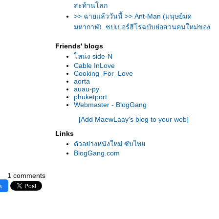
สะท้านโลก
>> ฉายแล้ววันนี้ >> Ant-Man (มนุษย์มด
มหากาฬ)..ซุปเปอร์ฮีโร่ฉบับย่อส่วนคนใหม่ของ
ค่ายมาร์เวล
Friends' blogs
>> ชมตัวอย่างที่ 2ของหนัง Batman v
หน่ง side-N
Superman: Dawn of Justice (แบทแมน ปะทะ
Cable InLove
ซูเปอร์แมน : แสงอรุณแห่งยุติธรรม) (ซับไทย)
Cooking_For_Love
>> ฉายแล้ววันนี้ >>Terminator: Genisys (ฅน
aorta
auau-py
เหล็ก: มหาวิบัติจักรกลยึดโลก)..สงครามระหว่าง
phuketport
มนุษย์และเครื่องจักรสังหาร แอ็คชั่นกระหน่ำ
Webmaster - BlogGang
เหนือกว่าที่เคยมีมา
[Add MaewLaay's blog to your web]
อ็คชั่นจัดเต็มกับนักส่งมือพระกาฬของคน
Links
หม่..ในตัวอย่างหนัง: The Transporter
ตัวอย่างหนังใหม่ ซับไท
Refueled (คนระห่ำคว่ำนรก) ซับไท
BlogGang.com
>> ฉายแล้ววันนี้ >> Maggie (ซอมบี้ลูกคน
เหล็ก)
1 comments
>> ฉายแล้ววันนี้ >> Survivor (เกมล่าระเบิด
k
เมือง)... Insidious: Chapter 3 (วิญญาณตามติด
3)
>> ฉายแล้ววันนี้ >> Jurassic World (จูราสสิค
เวิลด์)...สวนสนุกเปิดแล้ว มหึมาภาพยนตร์แอ็