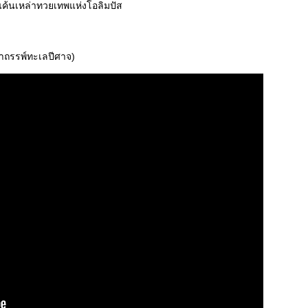
งแค้นเหล่าทวยเทพแห่งโอลิมปัส
ับอาถรรพ์ทะเลปีศาจ)