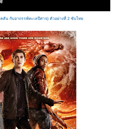
จ็คสัน กับอาถรรพ์ทะเลปีศาจ) ตัวอย่างที่ 2 ซับไท