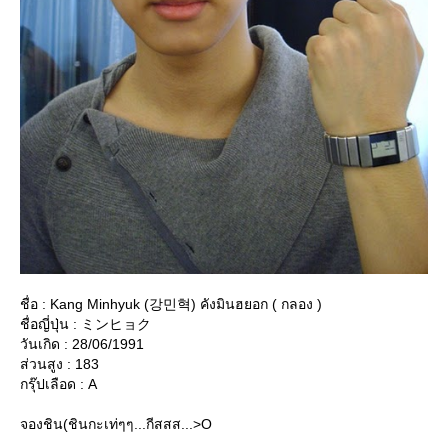
ชื่อ : Kang Minhyuk (강민혁) คังมินฮยอก ( กลอง )
ชื่อญี่ปุ่น : ミンヒョク
วันเกิด : 28/06/1991
ส่วนสูง : 183
กรุ๊ปเลือด : A
จองชิน(ชินกะเท่ๆๆ...กีสสส...>O