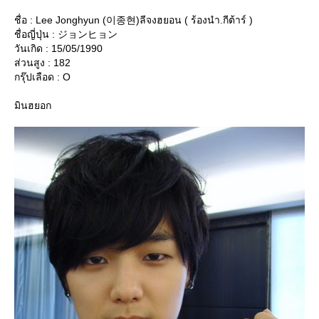
ชื่อ : Lee Jonghyun (이종현)ลีจงฮยอน ( ร้องนำ.กีต้าร์ )
ชื่อญี่ปุ่น : ジョンヒョン
วันเกิด : 15/05/1990
ส่วนสูง : 182
กรุ๊ปเลือด : O
มินฮยอก