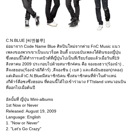
C.N.BLUE [씨엔블루]
่อมาจาก Code Name Blue ศิลปินใหม่จากค่าย FnC Music แนว
เพลงของพวกเขาเป็นแนวร็อค อินดี้ แบบฉบับเพลงใต้ดินของญี่ปุ่น
ซึ่งตอนนี้ได้ทำการเดบิวต์ที่ญี่ปุ่นไปเป็นที่เรียบร้อยแล้วเมื่อวันที่19
สิงหาคม 2009 ประกอบไปด้วยสมาชิก4คน คือ จองยงฮวา(ร้องนำ) ,
ลีจงฮยอน(ร้องนำ&กีต้าร์) ,ลีจองชิน ( เบส ) และคังมินฮยอก(กลอง)
ต่เดิมแล้วC.N.Blueมีสมาชิก5คน ซึ่งสมาชิกคนที่ห้าในตำแหน่
งกีต้าร์คือซงซึงฮยอน ที่ตอนนี้ได้ไปเข้าร่วมวง FTIsland แทนวอนบิน
ที่ออกไปเมื่อต้นปี
อัลบั้มที่ ญี่ปุ่น Mini-albums
1st Now or Never
Released: August 19, 2009
Language: English
1. "Now or Never"
2. "Let's Go Crazy"