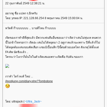
22 กุมภาพันธ์ 2549 12:38:21 น.
อยากดู ชื่อ แปลก ๆ อีกครับ
โดย: ynwa IP: 221.128.66.254 8 พฤษภาคม 2549 15:00:04 น.
หวัดดี ก๊าบบบบบบ ... บายดีไหม ก๊าบบบบ
เจิดของเราทำดีที่สุดแล้ว มีพวกแฟนทีมอื่นชอบมาว่าเจิดว่าเล่นไม่ทุ่มเท คนพวก
นี้ไม่เข้าใจหรอกว่า เจิดอ่ะ เล่นไม่ได้หยุดมา 2 ฤดูกาลแล้วนะเพราะ ปีที่แล้วก็ไม่
ได้หยุดต้องเล่นรอบคัดเลือก แชมป์เปี้ยนลีก ปีนี้ต่อด้วยบอลโลก สังเกตุได้ตั้งแต่
FA คัพ นัดชิงแล้ว ..
ใครจะว่าไงเราก็มั่นใจในตัวเจิดเสมอเพราะเจิดคือ กัปตัน ของเรา
เราทำ ไดร์ หงส์ ใหม่ ...
//postjung.com/diary.php?Tombstone
โดย: ultrajack (
~Ultra_Jack~