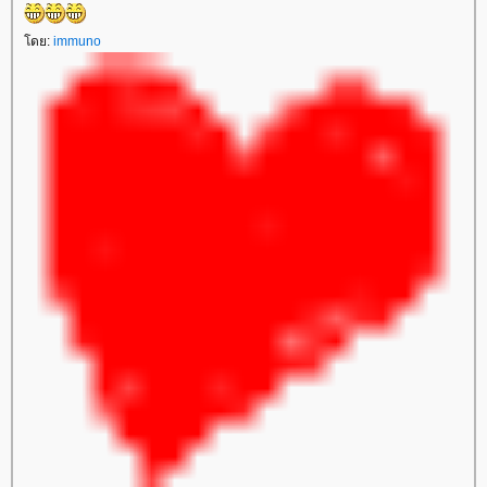
โดย:
immuno