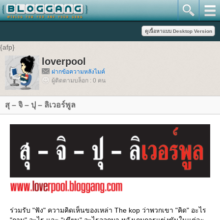
{afp}
loverpool
ฝากข้อความหลังไมค์
ผู้ติดตามบล็อก : 0 คน
สุ – จิ – ปุ – ลิเวอร์พูล
ร่วมรับ "ฟัง" ความคิดเห็นของเหล่า The kop ว่าพวกเขา "คิด" อะไร