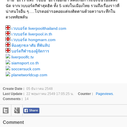
"ถาม" อะไร และ "เขียน" อะไรออกมา หลังเกมการแข่งขันในแต่ละ
นัด จากเวบบอร์ดกีฬาสุดฮิต ทั้ง 5 แห่งในเมืองไทย รวมถึงเรื่องราวที่
น่าสนใจอื่น ๆ.....โปรดอย่ารอคอยแต่จงติดตามด้วยความระทึกใน
ดวงหทัยพลัน
เวบบอร์ด liverpoolthailand.com
เวบบอร์ด liverpool.in.th
เวบบอร์ด hongmarn.com
ห้องศุภชลาศัย ที่พันทิป
บอร์ดกีฬาของผู้จัดการ
liverpoolfc.tv
siamsport.co.th
soccersuck.com
planetworldcup.com
Create Date :
05 ธันวาคม 2548
Last Update :
22 พฤษภาคม 2549 17:05:25 น.
Counter :
Pageviews.
Comments :
14
Comment