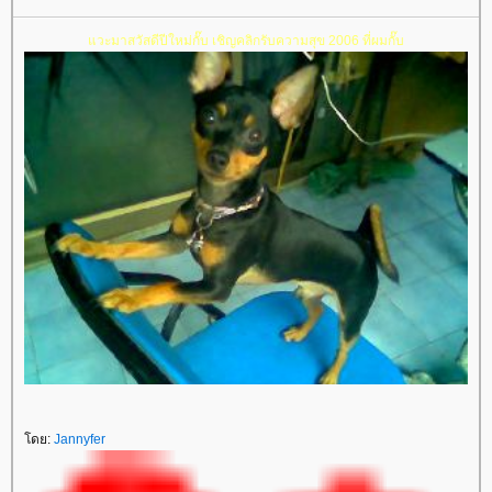
แวะมาสวัสดีปีใหม่กั๊บ เชิญคลิกรับความสุข 2006 ที่ผมกั๊บ
โดย:
Jannyfer