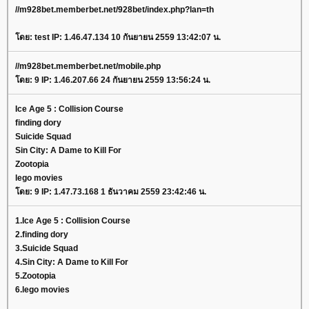
//m928bet.memberbet.net/928bet/index.php?lan=th
โดย: test IP: 1.46.47.134 10 กันยายน 2559 13:42:07 น.
//m928bet.memberbet.net/mobile.php
โดย: 9 IP: 1.46.207.66 24 กันยายน 2559 13:56:24 น.
Ice Age 5 : Collision Course
finding dory
Suicide Squad
Sin City: A Dame to Kill For
Zootopia
lego movies
โดย: 9 IP: 1.47.73.168 1 ธันวาคม 2559 23:42:46 น.
1.Ice Age 5 : Collision Course
2.finding dory
3.Suicide Squad
4.Sin City: A Dame to Kill For
5.Zootopia
6.lego movies