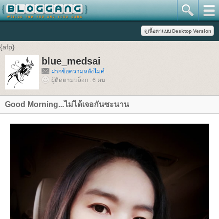
{afp}
blue_medsai
ฝากข้อความหลังไมค์
ผู้ติดตามบล็อก : 6 คน
Good Morning...ไม่ได้เจอกันซะนาน