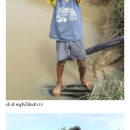
เย้ เย้ หนูจับได้แย้ววว