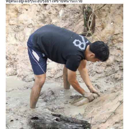
หยุดนะอยู่เฉยๆนะอึ๊บๆอย่าให้ขายหน้านะเว้ย