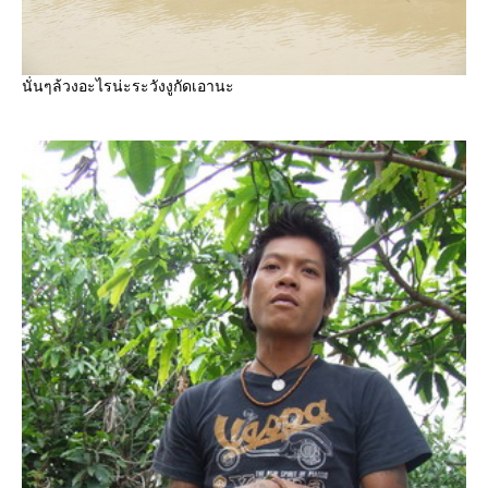
นั่นๆล้วงอะไรน่ะระวังงูกัดเอานะ