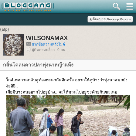
{afp}
WILSONAMAX
ฝากข้อความหลังไมค์
ผู้ติดตามบล็อก : 0 คน
กลิ่นโคลนคาวปลาทุ่งนาหญ้าแห้ง
ใกล้เทศกาลกลับสู่ท้องทุ่งนากันอีกครั้ง อยากให้ดูบ้างว่าทุ่งนาสนุกยัง
งัยอิอิ..
เผื่อมีบางคนอยากไปอยู่บ้าง...จะได้ชวนไปอยู่ซะด้วยกันซะเลย