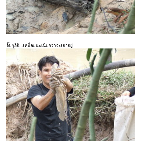
จิ๊บๆอิอิ...เหนื่อยนะเนี่ยกว่าจะเอาอยู่