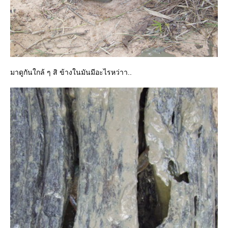
มาดูกันใกล้ ๆ สิ ข้างในมันมีอะไรหว่าา..