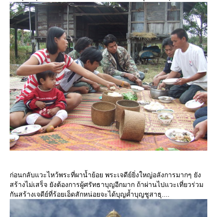
ก่อนกลับแวะไหว้พระที่ผาน้ำย้อย พระเจดีย์ยิ่งใหญ่อลังการมากๆ ยัง
สร้างไม่เสร็จ ยังต้องการผู้ศรัทธาบุญอีกมาก ถ้าผ่านไปแวะเที่ยวร่วม
กันสร้างเจดีย์ที่ร้อยเอ็ดสักหน่อยจะได้บุญค้ำบุญชูสาธุ....