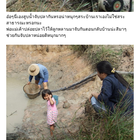
อ๋อๆนี่เองสูบน้ำจับปลากันหรอน่าหนุกๆสระบ้านเราเองไม่ใช่สระ
สาธารณะหรอกนะ
พ่อแม่เค้าปล่อยปลาไว้ให้ลูกหลานมาจับกันตอนกลับบ้านน่ะสิมาๆ
ช่วยกันจับปลาหน่อยดิหนุกมากๆ