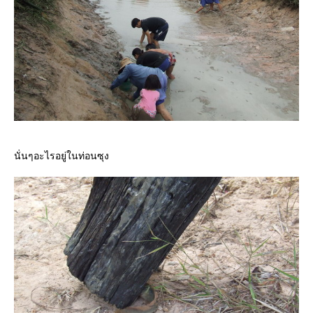
นั่นๆอะไรอยู่ในท่อนซุง