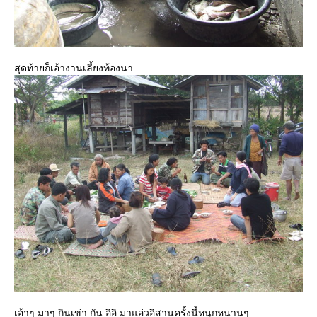
สุดท้ายก็เอ้างานเลี้ยงท้องนา
เอ้าๆ มาๆ กินเข่า กัน อิอิ มาแอ่วอิสานครั้งนี้หนุกหนานๆ