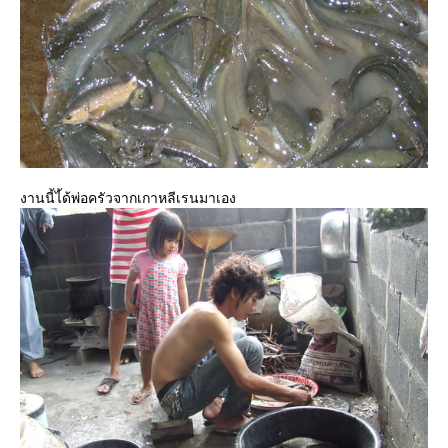
งานนี้ไ้ด้พ่อครัวจากเกาหลีเรนมาเอง