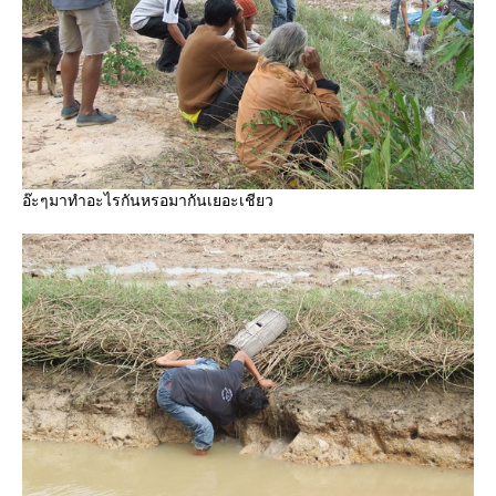
อ๊ะๆมาทำอะไรกันหรอมากันเยอะเชียว