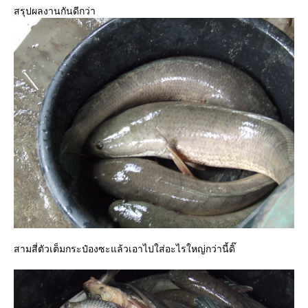
สรุปผลงานกันดีกว่า
สามสี่ตัวเต็มกระป๋องซะแล้วเอาไปใส่อะไรใหญ่กว่านี้ดิ๊