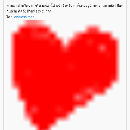
ตามมาช่วยวิดปลาครับ บล๊อกนี้น่าเข้าจังครับ ผมก็เคยอยู่บ้านนอกหลายปีเหมือน
กันครับ คิดถึงชีวิตท้องทุ่งมากๆ
โดย:
endless man