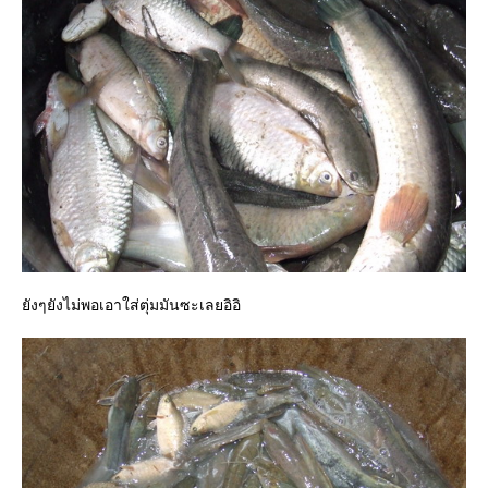
ยังๆยังไม่พอเอาใส่ตุ่มมันซะเลยอิอิ