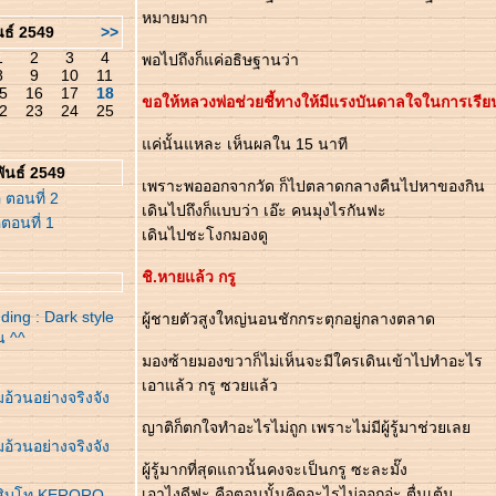
หมายมาก
นธ์ 2549
>>
1
2
3
4
พอไปถึงก็แค่อธิษฐานว่า
8
9
10
11
5
16
17
18
ขอให้หลวงพ่อช่วยชี้ทางให้มีแรงบันดาลใจในการเรีย
2
23
24
25
ค่นั้นแหละ เห็นผลใน 15 นาที
ันธ์ 2549
เพราะพอออกจากวัด ก็ไปตลาดกลางคืนไปหาของกิน
อ ตอนที่ 2
เดินไปถึงก็แบบว่า เอ๊ะ คนมุงไรกันฟะ
อตอนที่ 1
เดินไปชะโงกมองดู
ชิ.หายแล้ว กรู
ing : Dark style
ผู้ชายตัวสูงใหญ่นอนชักกระตุกอยู่กลางตลาด
น ^^
มองซ้ายมองขวาก็ไม่เห็นจะมีใครเดินเข้าไปทำอะไร
เอาแล้ว กรู ซวยแล้ว
อ้วนอย่างจริงจัง
ญาติก็ตกใจทำอะไรไม่ถูก เพราะไม่มีผู้รู้มาช่วยเล
อ้วนอย่างจริงจัง
ผู้รู้มากที่สุดแถวนั้นคงจะเป็นกรู ซะละมั๊ง
เอาไงดีฟะ คือตอนนั้นคิดอะไรไม่ออกอ่ะ ตื่นเต้น
ุณสิบโท KERORO