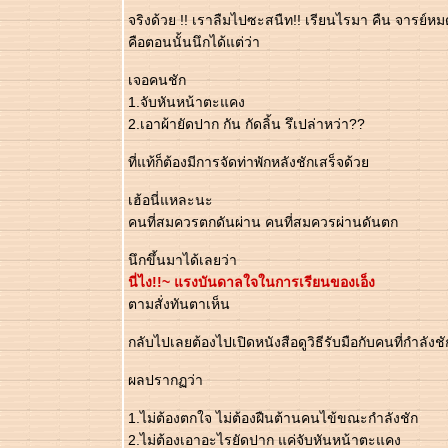
อ ตอนที่ 2
จริงด้วย !! เราลืมไปซะสนืท!! เรียนไรมา คืน จารย์หม
อตอนที่ 1
คือตอนนั้นนึกได้แต่ว่า
ght safari
เจอคนชัก
1.จับหันหน้าตะแคง
2.เอาผ้ายัดปาก กัน กัดลิ้น รึเปล่าหว่า??
ที่แท้ก็ต้องมีการจัดท่าพักหลังชักเสร็จด้ว
เฮ้อนี่แหละนะ
คนที่สมควรตกดันผ่าน คนที่สมควรผ่านดันตก
นึกขึ้นมาได้เลยว่า
นี่ไง!!~ แรงบันดาลใจในการเรียนของเอ็ง
ตามสั่งทันตาเห็น
กลับไปเลยต้องไปเปิดหนังสือดูวิธีรับมือกับคนที่กำลังชั
ผลปรากฏว่า
1.ไม่ต้องตกใจ ไม่ต้องฝืนต้านคนไข้ขณะกำลังชัก
2.ไม่ต้องเอาอะไรยัดปาก แค่จับหันหน้าตะแคง