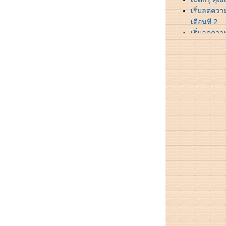
เริ่มลดความ
เดือนที 2
เริ่มลดความ
เดือนที่ 1
อาชีพนี้ เห
ลูก Luise 
( YAOI ) Ho
Tori Maia
7 อันดับ กา
นดวงใจ
ลูกจอน ผู้
วิญญาณบนร
เรียนจบแล้ว
ซุปผัก ลดน้
สูตรลดความ
สูตรลดความ
นวันที่ลืม
เศร้า จน 
ไป!!!
เราในวันแ