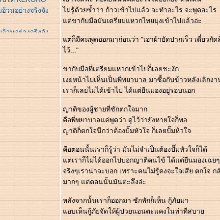
ไม่รู้ด้วยซ้ำว่า ก้าวเข้าไปแล้ว จะทำอะไร จะพูดอะไร
อ้วนอย่างจริงจัง
ต่ขากับมือมันเตรียมแหวกไทยมุงเข้าไปแล้วอ่ะ
อ้วนอย่างจริงจัง
ต่ก็มีคนพูดออกมาก่อนว่า "เอาผ้ายัดปากเร็ว เดี๋ยวกัด
ไว้..."
งาเหลือเกิน
กำลังจะจากไป
ขากับมือที่เตรียมแหวกเข้าไปก็เลยชะงัก
shi no yakata -
เงยหน้าไปเห็นเป็นพี่พยาบาล มาซื้อกับข้าวหลังเลิกงา
เราก็เลยไม่ได้เข้าไป ได้แต่ยืนมองอยู่รอบนอก
ร์ตูน + การ์ตูนY
ญาติของผู้ชายที่ชักตกใจมาก
จากไป T_T
คือพี่พยาบาลแค่พูดว่า ดูไว้ว่ายังหายใจก็พอ
ถทัวร์
ญาติก็ตกใจนึกว่าต้องปั๊มหัวใจ ก็เลยปั๊มห้วใจ
 เย้
ำหนัก
คือตอนนั้นเราก็รู้ว่า มันไม่จำเป็นต้องปั๊มหัวใจก็ได้
อ้วน 7 วัน 5 กิโล
ต่เราก็ไม่ได้ออกไปบอกญาติคนไข้ ได้แต่ยืนมองเฉยๆ
อ้วน 3 วัน 3 กิโล
จริงๆเราน่าจะบอก เพราะคนไม่รู้คงจะใจเสีย ตกใจ กลัว
ใครบางคนได้^_^
มากๆ แต่ตอนนั้นมันตะลึงอ่ะ
ความทรงจำหา
หลังจากนั้นเราก็ออกมา ซักพักก็เห็น กู้ภัยมา
สนเศร้า
อบเห็นกู้ภัยจัดให้ผู้ป่วยนอนตะแคงในท่าที่สบา