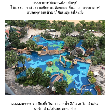
บรรยากาศสะพานปลา ดิบๆดี
ได้บรรยากาศประมงอีกแบบนึงอะนะ ที่บอกว่า บรรยากาศ
ปลกๆตอนเข้ามาก็คือเหตุผลนี้ล่ะมั้ง
มองลงมาจากระเบียงก็เป็นสระว่ายน้ำ สีสัน สดใส น่าเล่น
น่ารัก น่า..ไปหมดทุกๆอย่าง