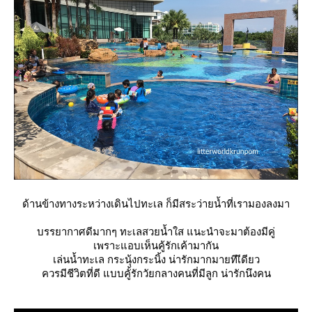
ด้านข้างทางระหว่างเดินไปทะเล ก็มีสระว่ายน้ำที่เรามองลงมา
บรรยากาศดีมากๆ ทะเลสวยน้ำใส แนะนำจะมาต้องมีคู่
เพราะแอบเห็นคู้รักเค้ามากัน
เล่นน้ำทะเล กระนุ้งกระนิ้ง น่ารักมากมายทีเีดียว
ควรมีชีวิตที่ดี แบบคูั้รักวัยกลางคนที่มีลูก น่ารักนึงคน