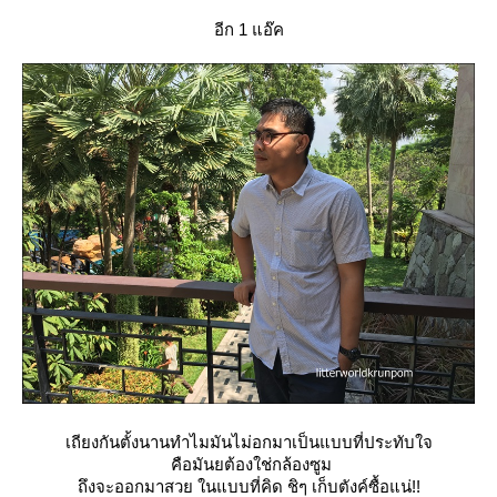
อีก 1 แอ๊ค
เถียงกันตั้งนานทำไมมันไม่อกมาเป็นแบบที่ประทับใจ
คือมันยต้องใช่กล้องซูม
ถึงจะออกมาสวย ในแบบที่คิด ชิๆ เก็บตังค์ซื้อแน่!!