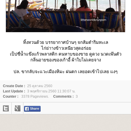
ทิ้งทวนด้วย บรรยากาศบ้านๆ จกส้มตำริมทะเล
ไก่ย่าางข้าวเหนียวสุดอร่อ
เป็ปซี่น้ำแข๊งแก้วพลาสติก คนหาบของขาย ดูดวง นวดเพ๊นตัว
กลิ่นอายของของเก้าอี้ ผ้าใบไม่เคยจาง
ปล. ขากลับจะแวะเมืองหิมะ ฝนตก เลยอดเข้าไปเลย แงๆ
Create Date :
25 ตุลาคม 2560
Last Update :
3 พฤศจิกายน 2560 11:30:07 น.
Counter :
3378 Pageviews.
Comments :
3