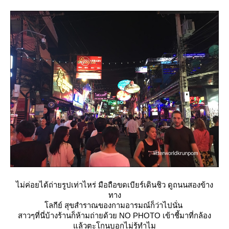
ไม่ค่อยได้ถ่ายรูปเท่าไหร่ มือถือขดเบียร์เดินชิว ดูถนนสองข้าง
ทาง
ลกีย์ สุขสำราณของกามอารมณ์ก็ว่าไปนั่น
สาวๆที่นี่บ้างร้านก็ห้ามถ่ายด้วย NO PHOTO เข้าชี้มาที่กล้อง
ล้วตะโกนบอกไม่รู้ทำไม