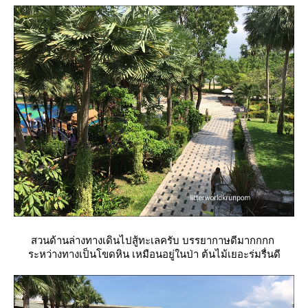
สวนด้านล่างทางเดินไปสู้ทะเลครับ บรรยากาษดีมากกกก
ระหว่างทางเป็นโขดหิน เหมือนอยู่ในป่า ต้นไม้เยอะร่มรื่นดี