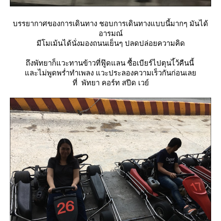
บรรยากาศของการเดินทาง ชอบการเดินทางแบบนี้มากๆ มันได้
อารมณ์
มีโมเม้นได้นั่งมองถนนเย็นๆ ปลดปล่อยความคิด
ถึงพัทยาก็แวะทานข้าวที่ฟู๊ดแลน ซื้อเบียร์ไปตุนไ้ว้คืนนี้
ละไม่พูดพร่ำทำเพลง แวะประลองความเร็วกันก่อนเล
ที่ พัทยา คอร์ท สปีด เวย์