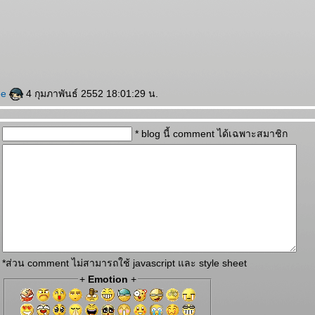
ee
4 กุมภาพันธ์ 2552 18:01:29 น.
* blog นี้ comment ได้เฉพาะสมาชิก
*ส่วน comment ไม่สามารถใช้ javascript และ style sheet
+
Emotion
+