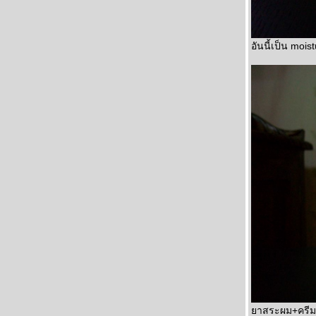
อันนี้เป็น moi
าสระผม+ครีมนวด 