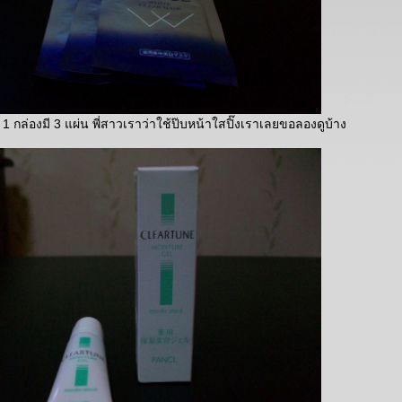
 กล่องมี 3 แผ่น พี่สาวเราว่าใช้ป๊บหน้าใสปิ๊งเราเลยขอลองดูบ้าง