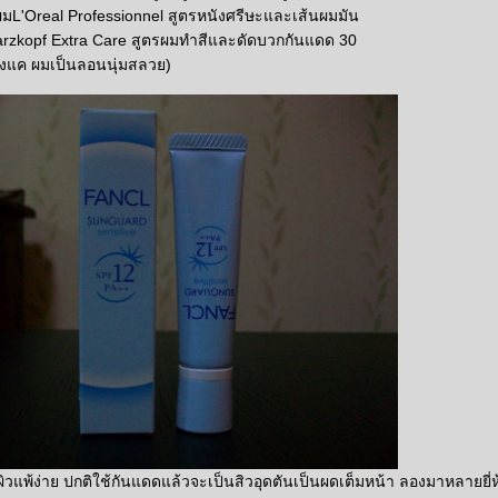
ผมL'Oreal Professionnel สูตรหนังศรีษะและเส้นผมมัน
rzkopf Extra Care สูตรผมทำสีและดัดบวกกันแดด 30
รังแค ผมเป็นลอนนุ่มสลวย)
วแพ้ง่าย ปกติใช้กันแดดแล้วจะเป็นสิวอุดตันเป็นผดเต็มหน้า ลองมาหลายยี่ห้อ