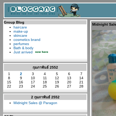
Group Blog
Midnight Sal
haircare
make-up
skincare
cosmetics brand
perfumes
Bath & body
Just arrived
กุมภาพันธ์ 2552
1
2
3
4
5
6
7
8
9
10
11
12
13
14
15
16
17
18
19
20
21
22
23
24
25
26
27
28
2 กุมภาพันธ์ 2552
Midnight Sales @ Paragon