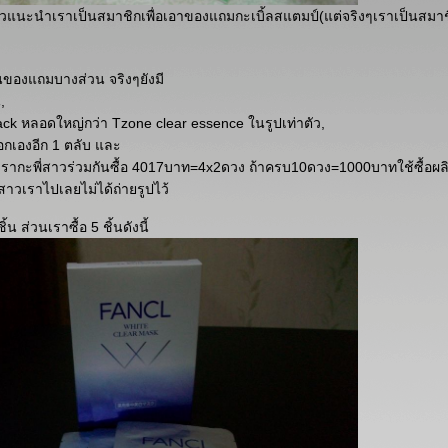
่สาวแนะนำเราเป็นสมาชิกเพื่อเอาของแถมกะเบิ้ลสแตมป์(แต่จริงๆเราเป็นสมาชิกอ
็นของแถมบางส่วน จริงๆยังมี
,
ck หลอดใหญ่กว่า Tzone clear essence ในรูปเท่าตัว,
ลือกเองอีก 1 ตลับ และ
เรากะพี่สาวร่วมกันซื้อ 4017บาท=4x2ดวง ถ้าครบ10ดวง=1000บาทใช้ซื้อผลิ
่สาวเราไปเลยไม่ได้ถ่ายรูปไว้
ิ้น ส่วนเราซื้อ 5 ชิ้นดังนี้