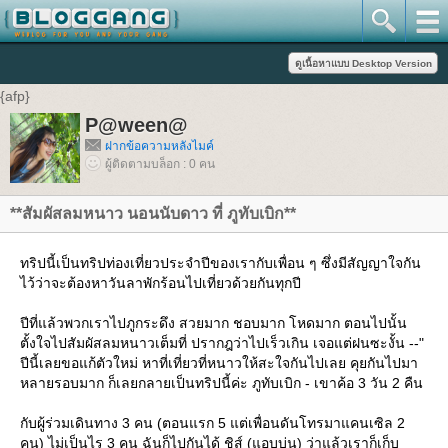
{afp}
P@ween@
ฝากข้อความหลังไมค์
ผู้ติดตามบล็อก : 0 คน
**สัมผัสลมหนาว นอนนับดาว ที่ ภูทับเบิก**
ทริปนี้เป็นทริปท่องเที่ยวประจำปีของเรากับเพื่อน ๆ ซึ่งมีสัญญาใจกัน
ไว้ว่าจะต้องหาวันลาพักร้อนไปเที่ยวด้วยกันทุกปี
ปีที่แล้วพวกเราไปภูกระดึง สวยมาก ชอบมาก โหดมาก ตอนไปนั้น
ตั้งใจไปสัมผัสลมหนาวเต็มที่ ปรากฎว่าไปเร็วเกิน เจอแต่ฝนซะงั้น --"
ปีนี้เลยขอแก้ตัวใหม่ หาที่เที่ยวที่หนาวให้สะใจกันไปเลย คุยกันไปมา
หลายรอบมาก ก็เลยกลายเป็นทริปนี้ค่ะ ภูทับเบิก - เขาค้อ 3 วัน 2 คืน
กับผู้ร่วมเดินทาง 3 คน (ตอนแรก 5 แต่เพื่อนดันโทรมาแคนเซิล 2
คน) ไม่เป็นไร 3 คน ฉันก็ไปกันได้ ชิส์ (แอบบ่น) ว่าแล้วเราก็เก็บ