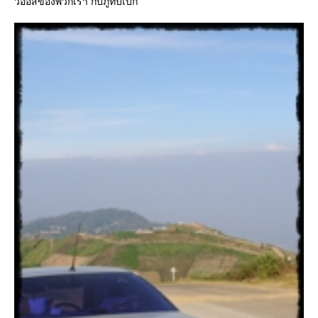
วีออสของพวกเรา กับภูทับเบิก