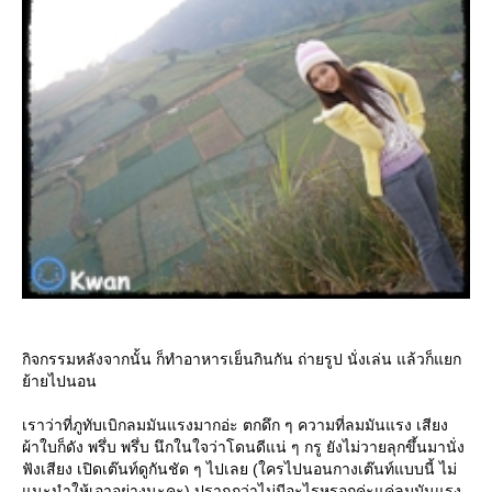
กิจกรรมหลังจากนั้น ก็ทำอาหารเย็นกินกัน ถ่ายรูป นั่งเล่น แล้วก็แยก
ย้ายไปนอน
เราว่าที่ภูทับเบิกลมมันแรงมากอ่ะ ตกดึก ๆ ความที่ลมมันแรง เสียง
ผ้าใบก็ดัง พรึ่บ พรึ่บ นึกในใจว่าโดนดีแน่ ๆ กรู ยังไม่วายลุกขึ้นมานั่ง
ฟังเสียง เปิดเต๊นท์ดูกันชัด ๆ ไปเลย (ใครไปนอนกางเต๊นท์แบบนี้ ไม่
แนะนำให้เอาอย่างนะคะ) ปรากฎว่าไม่มีอะไรหรอกค่ะแค่ลมมันแรง