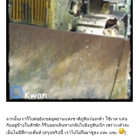
จากนั้นเราก็ไปต่อยังเขตอุทยานแห่งชาติภูหินร่องกล้า ใช้เวลาเล่น
กันอยู่ข้างในสักพัก ก็รีบออกเดินทางกลับไปยังภูทับเบิก เพราะเด๋วจะ
เย็นไม่มีที่กางเต๊นท์ (สรุปทริปนี้ เราไปไม่ถึงผาชูธง แหะ แหะ
)