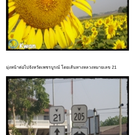
มุ่งหน้าต่อไปจังหวัดเพชรบูรณ์ โดยเส้นทางหลวงหมายเลข 21