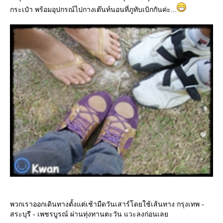
กระเป๋า พร้อมอุปกรณ์ไปกางเต๊นท์นอนที่ภูทับเบิกกันค่ะ...
พวกเราออกเดินทางตั้งแต่เช้ามืดวันเสาร์โดยใช้เส้นทาง กรุงเทพ -
สระบุรี - เพชรบูรณ์ ผ่านทุ่งทานตะวัน แวะลงก่อนเลย