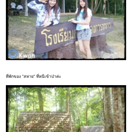
ที่พักของ "สหาย" ที่หนีเข้าป่าค่ะ