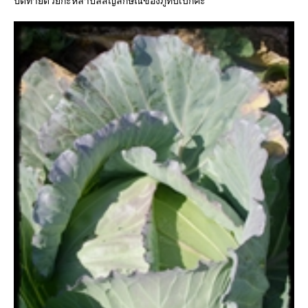
ปิดท้ายด้วยกะหล่ำปลีสัญลักษณ์ของภูทับเบิกค่ะ