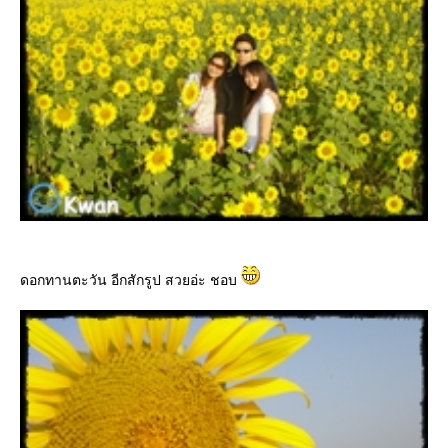
ดอกทานตะวัน อีกสักรูป สวยอ่ะ ชอบ