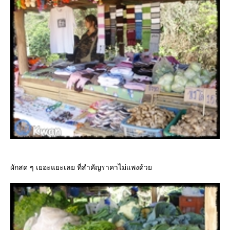
ผักสด ๆ เยอะแยะเลย ที่สำคัญราคาไม่แพงด้วย