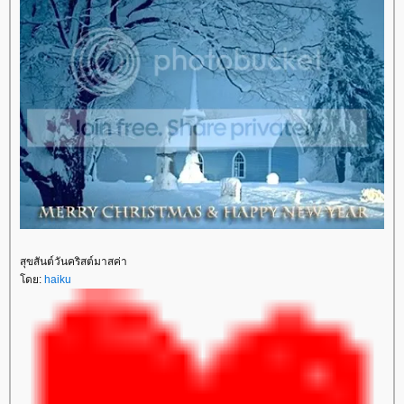
สุขสันต์วันคริสต์มาสค่า
โดย:
haiku