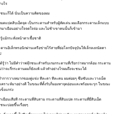
่างไร
ชนะก็ได้ นั่นเป็นความคิดของผม
หมดแปดสิบเอ็ดจุด เป็นกระดานสำหรับผู้หัดเล่น ผมเลือกกระดานเล็กแบบ
แรกมาเยือนอย่างใจจดใจจ่อ และไม่ช้าเขาคนนั้นก็เข้ามา
ม่รู้แม้กระทั่งหน้าตาเชื้อชาติ
อิเล็กทรอนิกผ่านเครือข่ายไร้สายที่ย่อโลกปัจจุบันให้เล็กลงถนัดตา
ป
้รู้ว่า ไม่มีคำว่าฟลุ๊กชนะสำหรับเกมกระดานที่เรียกว่าหมากล้อม กระดาน
ไม่ว่าจะกี่กระดานผมก็ยังแพ้ แล้วทำอย่างไรผมถึงจะชนะได้
ู้ จดจำการวางหมากของคู่แข่ง ทีละตา ทีละคน ผมค่อยๆ ซึมซับและวางเม็ด
เคราะห์มาอย่างดี ในขณะที่ตั้งรับก็มองหาจุดอ่อนและพร้อมจะรุก ในขณะ
แข็งแกร่ง
ือนเสียที กระดานที่สิบสาม กระดานที่สิบแปด กระดานที่ยี่สิบเอ็ด
ชนะบ่อยขึ้นเรื่อยๆ