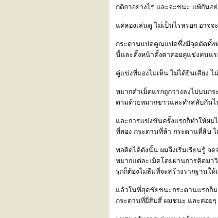
ท้าย)
กติกาอย่างไร และจะชนะ แพ้กันอย
เธอ...เขา...
วันดับสูญ...การดิ้นรนที่สูญ
ค่ลองเล่นดู ไม่เป็นไรหรอก อาจจะ
เปล่า
วันดับสูญ...สู่ความมืดมิด
กระดานแปดคูณแปดซึ่งมีจุดตัดทั้ง
วันดับสูญ...สับสน
นี้และตั้งหน้าตั้งตาคอยคู่แข่งคน
วันดับสูญ...ต้นแบบ
คู่แข่งที่มองไม่เห็น ไม่ได้ยินเสียง ไ
วันดับสูญ...โลกใหม่
วันดับสูญ...การท้าทายต่อ
หมากดำเม็ดแรกถูกวางลงไปบนกระดาน
พระเจ้า
ตามด้วยหมากขาวและดำสลับกันไ
วันดับสูญ...เรือโนอาห์
วันดับสูญ...ผู้ที่ถูกเลือก
ละการแข่งขันครั้งแรกก็ทำให้ผมได
วันดับสูญ...เหตุแห่งการดับสูญ
ที่สอง กระดานที่ห้า กระดานที่สิบ 
วันดับสูญ...ข้อความที่หายไป
พอคิดได้ดังนั้น ผมจึงเริ่มเรียนร
วันดับสูญ...ปฐมบทแห่งการดับ
หมากแต่ละเม็ดโดยผ่านการคิดมาวิ
สูญ
รุกก็ต้องไม่ลืมที่จะสร้างรากฐานให้
ลกแห่งความว่างเปล่า
้้เพ้อ
ล้วในที่สุดชัยชนะกระดานแรกก็มาเย
ความทรงจำ
กระดานที่ยี่สิบสี่ ผมชนะ และค่อยๆ 
ตัวตน
คำสัญญา (ด้ายแดง)