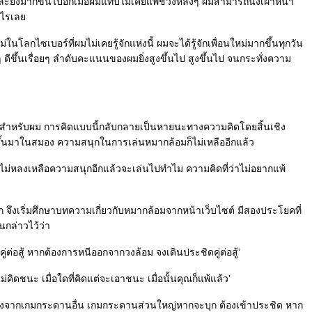
ยิ่งมากขึ้นไปอีกเมื่อผมแทบไม่เคยแพ้ช่วงหลังๆ ผมสามารถนั่งเฝ้าหน้า
อะไรเล
ในโลกไซเบอร์ที่ผมไม่เคยรู้จักแห่งนี้ ผมจะได้รู้จักเพื่อนใหม่มากขึ้นทุกวัน
ๆ ดีขึ้นเรื่อยๆ ลำดับคะแนนของผมยิ่งสูงขึ้นไป สูงขึ้นไป จนกระทั่งความ
 แต่สำหรับผม การคิดแบบนี้กลับกลายเป็นหายนะทางความคิดโดยสิ้นเชิง
ฏขึ้นมาในสมอง ความสนุกในการเล่นหมากล้อมก็ไม่เหลืออีกแล้ว
 ถ้าไม่หลงเหลือความสนุกอีกแล้วจะเล่นไปทำไม ความคิดที่ว่าไม่อยากแพ้
ีก จึงเริ่มศึกษาบทความเกี่ยวกับหมากล้อมจากหน้าเว็บไซต์ มีสองประโยคที่
นกล่าวไว้ว่า
่ต่อสู้ หากต้องการหนีออกจากวงล้อม จงเดินประชิดคู่ต่อสู้’
คิดชนะ เมื่อใดที่คิดแต่จะเอาชนะ เมื่อนั้นคุณก็แพ้แล้ว’
างจากเกมกระดานอื่น เกมกระดานส่วนใหญ่หากจะบุก ต้องเข้าประชิด หาก