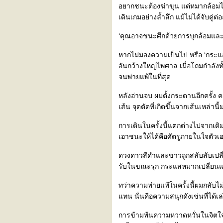
อยากชนะต้องฆ่าขุน แต่หมากล้อมไม่ใ
เดินเกมอย่างล้ำลึก แม้ไม่ได้จับคู่
‘คุณอาจชนะศึกด้วยการบุกล้อมและจ
หากไม่มองความเป็นไป หรือ ‘กระแส’
อันกว้างใหญ่ไพศาล เมื่อโถมกำลังทั้ง
จนพ่ายแพ้ในที่สุด
หลังอ่านจบ ผมตั้งกระดานอีกครั้ง 
เส้น จุดตัดที่เกิดขึ้นจากเส้นเหล่า
การเดินในครั้งนี้แตกต่างไปจากเดิม 
เอาชนะให้ได้คือศัตรูภายในใจตัวเ
ดวงดาวสีดำและขาวถูกสลับสับเปลี่ย
รับในขณะรุก กระแสหมากเปลี่ยนแปล
ทว่าความพ่ายแพ้ในครั้งนี้ผมกลับไม่
ทน นั่นคือความสนุกดังเช่นที่ได้เ
การข้ามพ้นความหวาดหวั่นในจิตใจ 