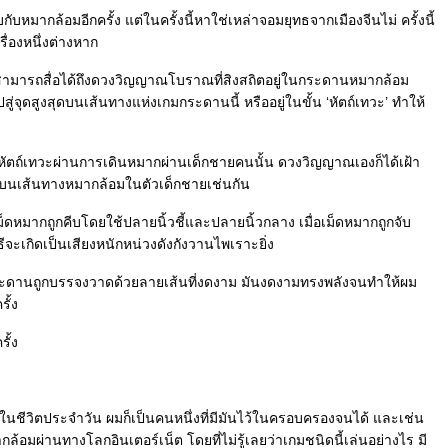
กับหมากล้อมอีกครั้ง แต่ในครั้งนี้หาใช่เหล่าจอมยุทธจากเมืองจีนไม่ ครั้งนี้
รื่องหนึ่งต่างหาก
จที่สามารถสื่อได้ถึงดวงวิญญาณโบราณที่สิงสถิตอยู่ในกระดานหมากล้อม
ู่จุดสูงสุดบนเส้นทางแห่งเกมกระดานนี้ หรืออยู่ในขั้น ‘หัตถ์เทวะ’ ทำให้
ัตถ์เทวะผ่านการเดินหมากผ่านเด็กชายคนนั้น ดวงวิญญาณเองก็ได้เฝ้า
บนเส้นทางหมากล้อมในตัวเด็กชายเช่นกัน
เม็ดหมากถูกคีบโดยใช้ปลายนิ้วชี้และปลายนิ้วกลาง เมื่อเม็ดหมากถูกจับ
ะเกิดเป็นเสียงหนักหน่วงดังกังวานไพเราะยิ่ง
ดานถูกบรรจงวาดด้วยลายเส้นที่งดงาม มันงดงามทรงพลังจนทำให้ผม
ั้ง
ั้ง
ในชีวิตประจำวัน ผมก็เป็นคนหนึ่งที่มีมันไว้ในครอบครองจนได้ และเช่น
ล้อมผ่านทางโลกอินเตอร์เน็ต โดยที่ไม่รู้เลยว่าเกมชนิดนี้เล่นอย่างไร มี