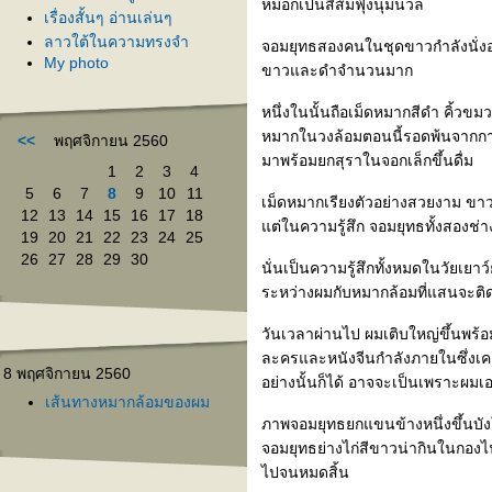
หมอกเป็นสีส้มฟุ้งนุ่มนวล
เรื่องสั้นๆ อ่านเล่นๆ
ลาวใต้ในความทรงจำ
จอมยุทธสองคนในชุดขาวกำลังนั่งอยู
My photo
ขาวและดำจำนวนมาก
หนึ่งในนั้นถือเม็ดหมากสีดำ คิ้วขม
หมากในวงล้อมตอนนี้รอดพ้นจากการ
<<
พฤศจิกายน 2560
มาพร้อมยกสุราในจอกเล็กขึ้นดื่ม
1
2
3
4
5
6
7
8
9
10
11
เม็ดหมากเรียงตัวอย่างสวยงาม ขาวแล
12
13
14
15
16
17
18
ต่ในความรู้สึก จอมยุทธทั้งสองช่าง
19
20
21
22
23
24
25
26
27
28
29
30
นั่นเป็นความรู้สึกทั้งหมดในวัยเ
ระหว่างผมกับหมากล้อมที่แสนจะติ
วันเวลาผ่านไป ผมเติบใหญ่ขึ้นพร้อมๆ 
ละครและหนังจีนกำลังภายในซึ่งเคย
8 พฤศจิกายน 2560
อย่างนั้นก็ได้ อาจจะเป็นเพราะผมเอ
เส้นทางหมากล้อมของผม
ภาพจอมยุทธยกแขนข้างหนึ่งขึ้นบ
จอมยุทธย่างไก่สีขาวน่ากินในกอง
ไปจนหมดสิ้น