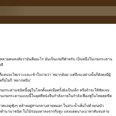
ะมีหลายคนสงสัยว่ามันคืออะไร มันเป็นเกมกีฬาครับ เป็นหนึ่งในเกมกระดาน
หลี
ี่แสนจะไพเราะและเข้าใจง่ายว่า ‘หมากล้อม’ แต่ถึงจะอย่างนั้นก็ยังคงมีผู้
หรือไม่ก็ ‘หมากหนีบ’
เกมกระดานชนิดนี้อยู่ในโลกตั้งแต่เมื่อครั้งยังเป็นเด็ก หรือถ้าจะให้ชัดเจน
่นเกมกระดานแบบนี้ในยุคที่หนังจีนกำลังภายในกำลังเฟื่องฟูในไทยสุดขีด
าศแลดูฟุ้งๆ คล้ายอยู่ท่ามกลางสายหมอก ในสระน้ำเต็มไปด้วยกอบัว
้สูงต่ำนานาชนิด ใบไม้ร่อนถลาลงจากกิ่งสูง แสงแดดบางเบาทาทับจนสา