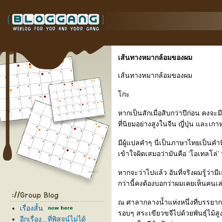
เส้นทางหมากล้อมของผม
เส้นทางหมากล้อมของผม
กะ
หากเป็นสักเมื่อสิบกว่าปีก่อน คงจ
ที่นิยมอย่างสูงในจีน ญี่ปุ่น และเกา
มีผู้แปลคำๆ นี่เป็นภาษาไทยเป็นคำท
เข้าใจผิดเสมอว่ามันคือ ‘โอเทลโล่’ 
หากจะว่าไปแล้ว อันที่จริงผมรู้ว่ามี
กว่านี้คงต้องบอกว่าผมเคยเห็นคนเล
ณ ศาลากลางน้ำแห่งหนึ่งที่บรรยาก
เรื่องสั้น
รอบๆ สระเขียวขจีไปด้วยพันธุ์ไม
อีกเรื่อง...ที่พิสูจน์ไม่ได้