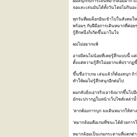
ผมสนุกกับการเล่นหมากล้อมมาก และ
ปีใหม่ๆ
จอและเล่นมันได้ทั้งวันโดยไม่กิน
ด้ายแดง
ภารกิจพิชิตเวลา
ทุกวันที่ผมล็อกอินเข้าไปในสังคมใหม่
หญิงสาวใต้สำนึก
พร้อมๆ กับฝีมือการเดินหมากที่ค่อย
นางฟ้า
รู้สึกหนึ่งก็เกิดขึ้นมาในใจ
ปลายฝัน
ผมไม่อยากแพ้
ความเป็นแม่
หากย้อนเวลากลับไปได้...
อาจมีคนไม่น้อยที่เคยรู้สึกแบบนี้
คุณชอบมองท้องฟ้ามั้
ตั้งแต่ความรู้สึกไม่อยากแพ้ปราก
สิ่งที่เราทำ สิ่งที่เราเป็น
ฝันที่เป็นจริง
ขึ้นชื่อว่าเกม เล่นแล้วก็ต้องสนุก
Cinderella
ทำให้ผมไม่รู้สึกสนุกอีกต่อไป
เจ็ดวันที่ญี่ปุ่น
เนื้อคู่ในกระจกเงา
ผมกลับยิ่งเอาจริงเอาจังมากขึ้นไปอ
มักจะปรากฏในหน้าเว็บไซต์เหล่านั้
‘หากต้องการบุก จงเดินหมากให้ห่างคู
‘หมากล้อมคือเกมที่ชนะได้ด้วยการไม่
หมากล้อมเป็นเกมกระดานที่แตกต่