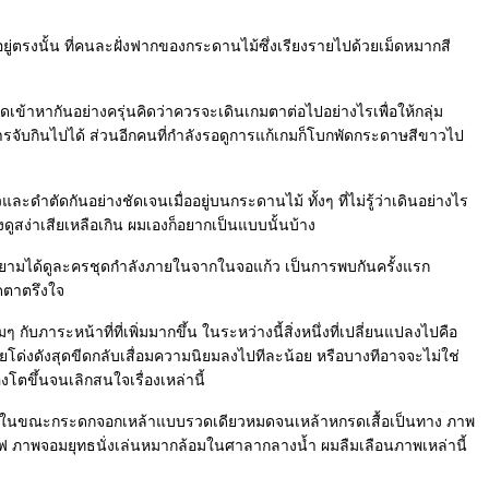
่ตรงนั้น ที่คนละฝั่งฟากของกระดานไม้ซึ่งเรียงรายไปด้วยเม็ดหมากสี
วดเข้าหากันอย่างครุ่นคิดว่าควรจะเดินเกมตาต่อไปอย่างไรเพื่อให้กลุ่ม
จับกินไปได้ ส่วนอีกคนที่กำลังรอดูการแก้เกมก็โบกพัดกระดาษสีขาวไป
ะดำตัดกันอย่างชัดเจนเมื่ออยู่บนกระดานไม้ ทั้งๆ ที่ไม่รู้ว่าเดินอย่างไร
ดูสง่าเสียเหลือเกิน ผมเองก็อยากเป็นแบบนั้นบ้าง
ยาว์ยามได้ดูละครชุดกำลังภายในจากในจอแก้ว เป็นการพบกันครั้งแรก
ดตาตรึงใจ
กับภาระหน้าที่ที่เพิ่มมากขึ้น ในระหว่างนี้สิ่งหนึ่งที่เปลี่ยนแปลงไปคือ
โด่งดังสุดขีดกลับเสื่อมความนิยมลงไปทีละน้อย หรือบางทีอาจจะไม่ใช่
งโตขึ้นจนเลิกสนใจเรื่องเหล่านี้
ังในขณะกระดกจอกเหล้าแบบรวดเดียวหมดจนเหล้าหกรดเสื้อเป็นทาง ภาพ
ไฟ ภาพจอมยุทธนั่งเล่นหมากล้อมในศาลากลางน้ำ ผมลืมเลือนภาพเหล่านี้