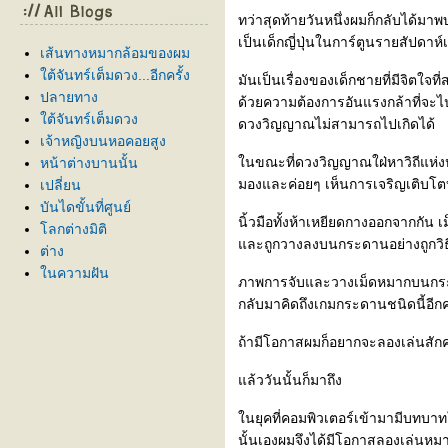
ทว่าสุดท้ายวันหนึ่งผมก็กลับได้มาพบ
เป็นเด็กญี่ปุ่นในการ์ตูนรายสัปดาห์เ
เส้นทางหมากล้อมของผม
ต้จันทร์เต็มดวง...อีกครั้ง
มันเป็นเรื่องของเด็กชายที่มีจิตใ
ปลายทาง
ด้วยความต้องการอันแรงกล้าที่จะไปส
ต้จันทร์เต็มดวง
ดวงวิญญาณไม่สามารถไปเกิดได้
เจ้าหญิงบนหอคอยสูง
นขณะที่ดวงวิญญาณใฝ่หาวิถีแห่งห
หน้าต่างบานนั้น
มองและค่อยๆ เห็นการเจริญเติบโต
เปลี่ยน
บันไดขั้นที่ศูนย์
นิ้วมือทั้งห้าเหยียดกางออกจากกัน 
ลกต่างมิติ
ละถูกวางลงบนกระดานอย่างถูกวิธีจ
ต่าง
นความฝัน
ภาพการจับและวางเม็ดหมากบนกระ
ห้องสีขาว
กลับมาคิดถึงเกมกระดานชนิดนี้อีกคร
รงอธิษฐาน
เวลา
ถ้ามีโอกาสผมก็อยากจะลองเล่นสักคร
ความทรงจำสีจาง
ล้ววันนั้นก็มาถึง
ทางแยก
หยุด
นยุคที่คอมพิวเตอร์เข้ามามีบทบาท
วันดับสูญ...กาลดับสูญ (+ส่ง
นั้นเองผมจึงได้มีโอกาสลองเล่นหมาก