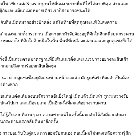
ช่ เพียงแค่สร้างรากฐานให้มั่นคง ขยายพื้นที่ให้ได้มากที่สุด อ่านและ
ต่อสู้กินเลยแม้แต่เม็ดหมากเดียวเราก็สามารถชนะได้
ับกินเม็ดหมากอย่างบ้าคลั่ง แต่ในท้ายที่สุดคุณจะแพ้ในสงคราม’
 ของหมากทั้งกระดาน เมื่อสายตามัวจับจ้องอยู่ที่ศึกใดศึกหนึ่งบนกระดาน
หมดลงไปที่ศึกใดศึกหนึ่งในนั้น พื้นที่ที่เหลือจะอ่อนแอและถูกคู่แข่งยึดได้
ครั้งนี้เป็นกระดานมาตรฐานที่มีเส้นแนวดิ่งและแนวขวางอย่างละสิบเก้า
นี้มากมายถึงสามร้อยหกสิบเอ็ดจุด
นอกจากคู่แข่งซึ่งอยู่ฝั่งตรงข้ามหน้าจอแล้ว ศัตรูแท้จริงที่ผมจำเป็นต้อง
องต่างหาก
นกันแต่งแต้มลงบนจักรวาลอันยิ่งใหญ่ เม็ดแล้วเม็ดเล่า รุกระหว่างรับ
งไปมา และเมื่อจบเกม เป็นอีกครั้งที่ผมแพ้อย่างราบคาบ
ได้รู้สึกแบบที่ผ่านๆ มา ความพ่ายแพ้ในครั้งนี้ผมกลับได้สิ่งมีค่ากลับมา
ล่นกระดานแรกกลับคืนมาอีกครั้ง
การยอมรับในคู่แข่ง การยอมรับตนเอง ตอนนี้ผมไม่หลงเหลือความรู้สึก