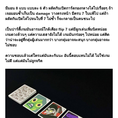
มีมอน 8 แบบ แบบละ 6 ตัว ผลัดกันเปิดการ์ดกองกลางไล่ไปเรื่อยๆ ถ้า
เจอมอนซ้ำเก็บเป็น damage วางตรงหน้า มีครบ 7 ใบแพ้ไป แต่ถ้า
ผลัดกันเปิดไล่ไปจนใบที่ 7 ไม่ซ้ำ ก็จะกลายเป็นคนชนะไป
เป็นปาร์ตี้เกมมันอารมณ์ใกล้เคียง flip 7 แต่มีลูกเล่นเพิ่มนิดหน่อ
เกมดวงล้วนๆ แต่ความเฮฮายังไม่ได้ เกมมันกร่อยๆ ไปหน่อย แต่คิด
ว่าน่าจะอยู่ที่กลุ่มผู้เล่นมากกว่า บางกลุ่มอาจจะสนุก บางกลุ่มอาจจะ
ไม่ชอบ
ความชอบแล้วแต่ใครแต่มันละกันนะ อันนี้ตอบแทนไม่ได้ ไม่ใช่เกม
ไม่ดี แต่แค่มันไม่ถูกจริต