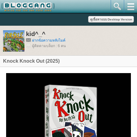
kid^_^
ฝากข้อความหลังไมค์
ผู้ติดตามบล็อก : 6 คน
Knock Knock Out (2025)