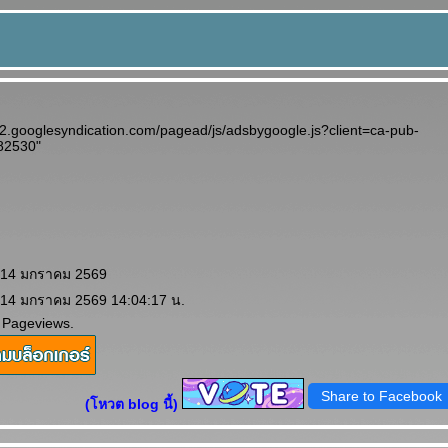
d2.googlesyndication.com/pagead/js/adsbygoogle.js?client=ca-pub-
82530"
: 14 มกราคม 2569
: 14 มกราคม 2569 14:04:17 น.
 Pageviews.
Share to Facebook
(โหวต blog นี้)