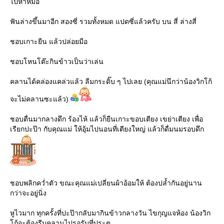
ไปหาหมอ
ฟันล่างขึ้นมาอีก สองซี่ รวมทั้งหมด แปดซี่แล้วครับ บน สี่ ล่างสี่
ชอบเกาะยืน แล้วปล่อยมือ
ชอบโหนโต๊ะกินข้าวเป็นว่าเล่น
คลานได้คล่องแคล่วแล้ว ลืมกระดิ๊บ ๆ ไปเลย (คุณแม่นึกว่าน้องวิกโก้
จะไม่คลานซะแล้ว)
ชอบตื่นมากลางดึก ร้องไห้ แล้วก็ยืนเกาะขอบเตียง เขย่าเตียง เพื่อ
เรียกปะป๊า กับคุณแม่ ให้อุ้มไปนอนที่เตียงใหญ่ แล้วก็ดื่มนมรอบดึก
ชอบพลิกคว่ำตัว ขณะคุณแม่เปลี่ยนผ้าอ้อมให้ ต้องปล้ำกันอยู่นาน
กว่าจะอยู่นิ่ง
หูไวมาก ทุกครั้งที่ปะป๊ากลับมากินข้าวกลางวัน ไขกุญแจห้อง น้องวิก
โก้จะต้องรีบคลานไปรอรับที่ประตู