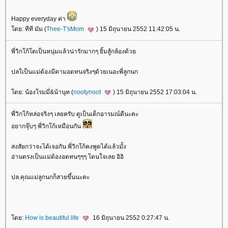
Happy everyday ค่า
โดย: ทีที มัม (
Thee-T'sMom
) 15 มิถุนายน 2552 11:42:05 น.
พี่วิกโก้โตเป็นหนุ่มแล้วน่ารักมากๆ ยิ้มสู้กล้องด้วย
ปลใเป็นแม่ต้องมีคามอดทนจริงๆด้วยเนอะพี่ลูกนก
โดย: น้องโรมมี่&น้านุท (
nootynoot
) 15 มิถุนายน 2552 17:03:04 น.
พี่วิกโก้หล่อจริงๆ เลยครับ ดูเป็นเด็กอารมณ์ดีนะคะ
อยากจุ๊บๆ พี่วิกโก้เหมือนกัน
สงสัยกว่าจะได้เจอกัน พี่วิกโก้คงพูดได้แล้วมั้ง
อ่านตรงเป็นแม่ต้องอดทนๆๆๆ โดนใจเลย อิอิ
ปล.คุณแม่ลูกนกก็สวยขึ้นนะคะ
โดย:
How is beautiful life
16 มิถุนายน 2552 0:27:47 น.