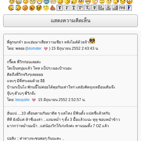
พี่ลูกนกจ๋า อะแฮ่มมาเสียหวานเชียว หลังไมค์ด้วยจ้า
โดย: พลอย (
blomster
) 15 มิถุนายน 2552 2:43:43 น.
กรี๊ดด พี่วิกก่อนเลยค่ะ
โตเป็นหนุ่มแล้ว โหห แป็ปๆ เนอะป้าเนอะ
คิดถึงพี่วิกจริงๆเลยยยย
แหะๆ มีที่สระผมด้วย อิอิ
ป้านกเป็นไง พักนนี้ไม่ค่อยได้คุยกันเท่าใหร่ แต่ยังคิดถุงเหมือนเดิมจ๊ะ
จุ๊บๆ ต๊วบๆ พี่วิกจ๊ะ
โดย:
beuysliv
15 มิถุนายน 2552 2:52:57 น.
ฮั่นแน่ ....10 เดือนตามกันมาติด ๆ แต่ไหง มีฟันตั้ง แปดซี่แล้วครับ
ทีที ยังมีแค่ ห้าซี่เองล่า ...แถมหม่ำ ๆ ตั้ง 3 มื้อแล้วแน่ะ หุหุ ชอบหม่ำข้าว
มากกว่าหม่ำนมน๊า ..แต่น้องวิกโก้เก่งจังค่ะ ทานนมตั้ง 7 OZ แล้ว
ปอลิง :: ท่าทางจะซนพอๆ กันนะคะ ..