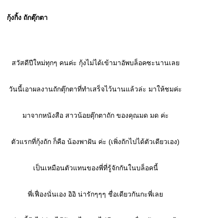
สวัสดีปีใหม่ทุกๆ คนค่ะ กุ้งไม่ได้เข้ามาอัพบล็อคซะนานเล
วันนี้เอาผลงานถักตุ๊กตาที่ทำเสร็จไว้นานแล้วล่ะ มาให้ชมค่ะ
มาจากหนังสือ สาวน้อยตุ๊กตาถัก ของคุณมด มด ค่ะ
ตัวแรกที่กุ้งถัก ก็คือ น้องพาฝัน ค่ะ (เพิ่งถักไปได้ตัวเดียวเอง)
เป็นเหมือนตัวแทนของพี่ที่รู้จักกันในบล็อคนี้
พี่เฟื่องนั่นเอง อิอิ น่ารักๆๆๆ ชื่อเดียวกันกะพี่เล