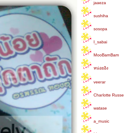
jaaeza
sushiha
sosopa
I_sabai
MooBamBam
หน่อยอิง
veerar
Charlotte Russe
watase
a_music