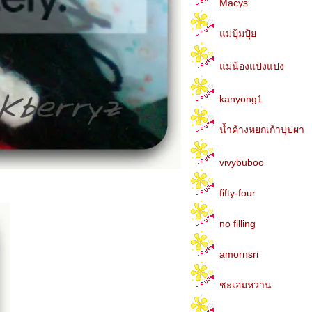
Macys
ม่ปุ้มปุ้
ม่น้องแปงแปง
kanyong1
น้ำค้างหยกเก้าบุปผา
vivybuboo
fifty-four
no filling
amornsri
ชะเอมหวาน