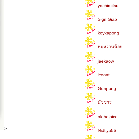
yochimitsu
Sign Giab
koykapong
หมูหวานน้อ
jaekaow
iceoat
Gunpung
มัชชาร
alohajoice
>
Nidtiya56