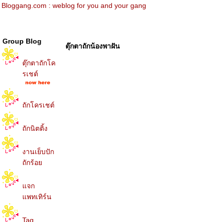
Bloggang.com : weblog for you and your gang
กุ้งกิ้ง ถักตุ๊กตา
Group Blog
ตุ๊กตาถักน้องพาฝัน
ตุ๊กตาถักโค
รเชต์
ถักโครเชต์
ถักนิตติ้ง
งานเย็บปัก
ถักร้อ
จก
พทเทิร์น
Tag...