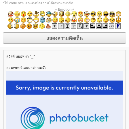
*ใช้ code html ตกแต่งข้อความได้เฉพาะสมาชิก
+
Emotion
+
สวัสดี หมอหมา ^_^
อ่ะ เอากบวิเศษมาฝากนะจ๊ะ