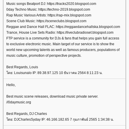
Music songs Beatport DJ: https://tracks2020.blogspot.com
0day Techno Music: https://techno-2019.blogspot.com
Rap Music Various Artists: https://rap-mix.blogspot.com
Scene Club Music: https://sceneclubs.blogspot.com
Reggae and Dance Hall FLAC: https://reggaedancehallska.blogspot.com
Trance, House Live Sets Radio: https://liveclubradioset.blogspot.com
FTP service is a community for DJs & fans that helps you gain full access
to exclusive electronic music. Main target of our service is to show the
world new upcoming talents as well as famous producers, populations of
music culture, promotion of perspective projects.
Best Regards, Louis
ดย: Louisunalo IP: 89.38.97.125 10 ธันวาคม 2564 8:11:23 น.
Hello,
Best music scene releases, download music private server.
//0daymusic.org
Best Regards, DJ Charles
ดย: DJCharlesSyday IP: 46.166.182.65 7 กุมภาพันธ์ 2565 1:34:38 น.