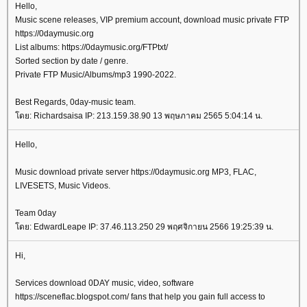
Hello,
Music scene releases, VIP premium account, download music private FTP
https://0daymusic.org
List albums: https://0daymusic.org/FTPtxt/
Sorted section by date / genre.
Private FTP Music/Albums/mp3 1990-2022.
Best Regards, 0day-music team.
ดย: Richardsaisa IP: 213.159.38.90 13 พฤษภาคม 2565 5:04:14 น.
Hello,
Music download private server https://0daymusic.org MP3, FLAC,
LIVESETS, Music Videos.
Team 0day
ดย: EdwardLeape IP: 37.46.113.250 29 พฤศจิกายน 2566 19:25:39 น.
Hi,
Services download 0DAY music, video, software
https://sceneflac.blogspot.com/ fans that help you gain full access to