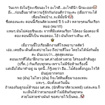
วันแรก ยังไม่รู้จะเขียนอะไร อะไรดี...อะไรดีน๊า นึกมะออก
อ๊ะ...ก่อนอื่นมาทำความรู้จักกันก่อนดีกว่านะคะ (เผื่อเราจะได้
เพื่อนใหม่บ้าง..จะมีมั้ยน๊า
)
ชื่อตองนะคะ ตอนนี้เรียนสัตวแพทย์ ปี 5 แล้ว หลายๆคนเริ่มเรียก
หมอ (หมา!!!)
หมๆ มันไม่ค่อยชินแฮะ จากที่มีแต่คนเรียก ไอ้ตอง น้องตอง พี่
ตอง ตอนนี้ก็เป็น หมอตอง..โอ้ว มันก็เพราะดีนะ คริ..
เมื่อวานนี้ไปเรียนฝึกงานที่โรงพยาบาลสัตว์
เอ่อ..เคยยืน เดินตั้งแต่บ่ายโมง ถึงบ่ายสี่โมง โดยไม่ได้นั่งกันมั้
คะ มันแบบว่า...สุดสุดเลยนะ
ตอนแรกที่ได้มาฝึกงาน นศ.ต่างยังห่วงสวย ใส่รองเท้าส้นสูง
(ปรี้ด..) กันเกือบทุกคน เพราะไม่มีข้อห้ามเรื่องนี้
ต่เมื่อได้มาทำอยู่ ณ จุดนี้...ก็รู้เลยว่า อืม...ไม่้ต้องตั้งกฎอะไรให้
มันยุ่งยากหรอก
พอ (มัน) ไม่ไหว (มัน) ก็จะใส่ส้นเตี้ยมาเองแหละ
หะๆ...นับตั้งแต่วันนั้น
ถ้าลองก้มดูรองเ้ท้าของ นศ.สพ. (นักศึกษาสัตวแพทย์) แต่ละคน ก็
จะเห็นได้ว่าสวมรองเท้าไม่มีส้นกันทุกคน
สวยไม่สวยช่างมัน!! ขอสบายไว้เป็นพอ..
.