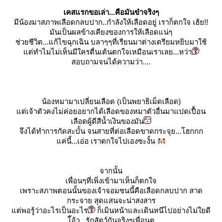
เคสแรกขอเล่า...คือมันขำจริงๆ
มีน้องมาสภาพเลือดกลบปาก..กำลังให้เลือดอยู่ เราก็ตกใจ เฮ้ย!!
มันเป็นผลข้างเคียงของการให้เลือดแน่ๆ
ช่วยชีวิต...แก้ไขฉุกเฉิน บลาๆๆที่เรียนมาต่างเตรียมหยิบมาใช้
ต่ทำไมไม่เห็นมีใครตื่นเต้นตกใจเหมือนเราเลย...หว่า
สอบถามจนได้ความว่า....
น้องหมามาเปลี่ยนเลือด (เป็นพยาธิเม็ดเลือด)
ต่เจ้าตัวคงไม่ค่อยอยากได้เลือดของหมาตัวอื่นมาแปดเปื้อน
เลือดผู้ดี
สีน้ำเงิน
ของมัน
จึงได้ทำการกัดสะบั้น จนสายที่ต่อเลือดขาดกระจุย...โฮกกก
ค่นี้...เอ่อ เราตกใจไปเองซะงั้น
จากนั้น
เพื่อนๆที่เพิ่งเข้ามาเห็นก็ตกใจ
เพราะสภาพตอนนั้นของเจ้าจอมซนนี้คือเลือดกลบปาก สาด
กระจาย สุดแสนจะน่าสงสาร
ต่พอรู้ว่าอะไรเป็นอะไร
ก็เมินหน้าและเดินหนีไปอย่างไม่ใยดี
้อ้ว...รักสัตว์กันจริงๆเพื่อนตู