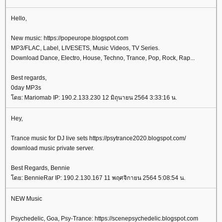
Hello,
New music: https://popeurope.blogspot.com
MP3/FLAC, Label, LIVESETS, Music Videos, TV Series.
Download Dance, Electro, House, Techno, Trance, Pop, Rock, Rap...
Best regards,
0day MP3s
ดย: Mariomab IP: 190.2.133.230 12 มิถุนายน 2564 3:33:16 น.
Hey,
Trance music for DJ live sets https://psytrance2020.blogspot.com/
download music private server.
Best Regards, Bennie
ดย: BennieRar IP: 190.2.130.167 11 พฤศจิกายน 2564 5:08:54 น.
NEW Music
Psychedelic, Goa, Psy-Trance: https://scenepsychedelic.blogspot.com