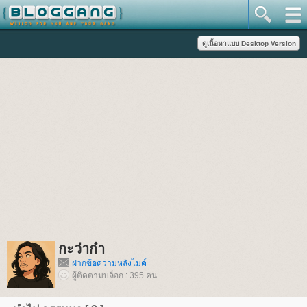
กะว่าก๋า
ฝากข้อความหลังไมค์
ผู้ติดตามบล็อก : 395 คน