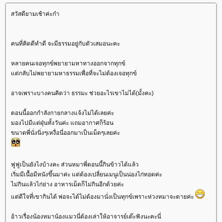
สวัสดียามเช้าค่ะก๋า
คนที่คิดดีทำดี จะมีธรรมอยู่กับตัวเสมอนะคะ
หลายคนเจอทุกข์พยายามหาทางออกจากทุกข์
ต่กลับไม่พยายามหาธรรมเพื่อที่จะไม่ต้องเจอทุกข์
อาจเพราะบางคนคิดว่า ธรรมะ ช่วยอะไรเขาไม่ได้(มั้งคะ)
ตอนนี้ออกกำลังกายกลางแจ้งไม่ได้เลยค่ะ
มองไปมีแต่ฝุ่นทั้งวันค่ะ แถมอากาศก็ร้อน
ขนาดพี่นั่งนิ่งๆเหงื่อนี่ออกมาเป็นเม็ดๆเลยค่ะ
ฟูฟูเป็นยังไงบ้างคะ ส่วนหมาพี่ตอนนี้กินข้าวได้แล้ว
เริ่มมีเนื้อมีหนังขึ้นมาค่ะ แต่ต้องเปลี่ยนเมนูเป็นน่องไก่ทอดค่ะ
ไม่กินแล้วไก่ย่าง อาหารเม็ดก็ไม่กินอีกด้วยค่ะ
ต่ดีใจที่เขากินได้ พ่อจะได้ไม่ต้องมานั่งเป็นทุกข์เพราะห่วงหมาจะตายค่ะ
อ้าวเรื่องน้องหมาน้องแมวนี่ต้องเล่าให้อาจารย์เต๊ะฟังนะคะนี่