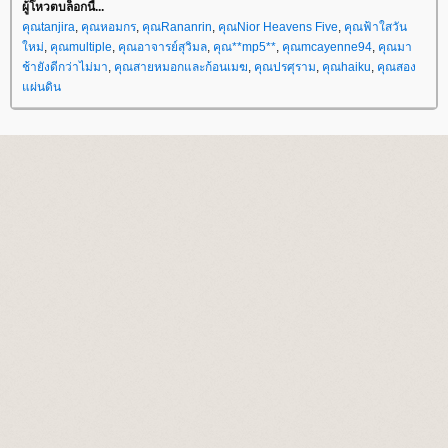
ผู้โหวตบล็อกนี้...
คุณtanjira
,
คุณหอมกร
,
คุณRananrin
,
คุณNior Heavens Five
,
คุณฟ้าใสวัน
หม่
,
คุณmultiple
,
คุณอาจารย์สุวิมล
,
คุณ**mp5**
,
คุณmcayenne94
,
คุณมา
ช้ายังดีกว่าไม่มา
,
คุณสายหมอกและก้อนเมฆ
,
คุณปรศุราม
,
คุณhaiku
,
คุณสอง
ผ่นดิน