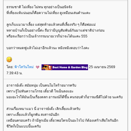
ธรรมชาติ ไม่เที่ยง ไม่ทน ทุกอย่างเป็นอนิจจัง
ที่เที่ยงแท้แน่นอนก็คือความไม่เที่ยง ดูเหมือนเล่นคำนะคะ
ลูกเก็บแมวมาเลี้ยง แต่สุดท้ายแล้วคนที่เลี้ยงจริง ๆ ก็คือพ่อแม่
หลายบ้านก็เป็นอย่างนี้ค่ะ ถือว่ามีบุญสัมพันธ์กันมาแต่ชาติปางก่อน
หรือจะเรียกว่าเป็นเจ้ากรรมนายเวรก็น่าจะได้นะคะ 555
บอกว่าหมดฟูแล้วไม่เอาอีกแล้วนะ หมิงหมิงตอบว่าไงคะ
ดย:
ฟ้าใสวันใหม่
25 เมษายน 2569
7:39:43 น.
อาจารย์เต๊ะ สมัยหนุ่ม เป็นคนโมโหร้ายมากครับ
เพราะรู้ไม่ทันความโกรธ เดี๋ยวดี ใจเย็นลงแยะ
มองอะไรให้มันเป็นเรื่องตลก อารมณ์ก็ดีขึ้น คนรอบตัวก็อารมณืดีไปด้วย นะครับ
ส่วนเรื่องหมาแมว นี่ อาจารย์เต๊ะ เลิกเลี้ยงแล้วครับ
เพราะเลี้ยงแล้วก็ผูกพัน สงสารมันอีก
เหมือนครอบครัว ถ้ามีลูกเมีย เดี๋ยวพอใครเป็นอะไรไป ก้ต้องเศร้าเสียใจกันอีก
ชีวิตก็เป็นแบบนี้นะครับ