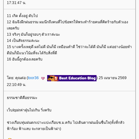
17:31:47 น.
11 เกิด ตั้งอยู่ ดับไป
12 ฉันจึงฝึกฝนธรรม ผมนึกถึงคนที่ไปข้อพรให้พระทำร้ายคนที่คิดร้ายกับตัวเอง
เลยครับ
13 จริงๆ มันก็อยู่รอบๆ ตัวเราล่ะนะ
14 เป็นสัจธรรมล่ะนะ
15 บางครั้งเหตุดี ผลไม่ดี มันก็มี เหมือนทำดี ใช่ว่าจะได้ดี มันก็มี แต่อย่างน้อยทำ
ดีมันก็มีแนวโน้มที่จะได้รับสิ่งที่ดี
16 อันนี้ถูกต้องเลยครับ
ดย: คุณต่อ (
toor36
) 25 เมษายน 2569
22:10:49 น.
ธรรมชาติคือธรรมะ
เว็บIqairค่าฝุ่นไม่เกิน วิ่งครับ
ช่วงเกือบทุ่มฝนตกเปาะแปะเกือบช.ม.ครับ ไปเดินตากฝนเย็นชื่นใจ(ทั้งที่กลัว
ฟ้าร้อง ฟ้าแลบ จะกลายเป็นฟ้าผ่า)