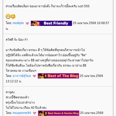
ส่วนเรื่องอัพบล็อก ของอาจารย์เต๊ะ ก็น่าจะเร็วๆนี้ละครับ แฮร่ 555
ดย:
multiple
25 เมษายน 2569 10:08:57
น.
สวัสดี จ้ะ น้อง ก๋า
มารับข้อคิดเกี่ยว ธรรมะ ดี ๆ ให้ข้อคิดที่ทุกคนก็สามารถนำไป
ปฎิบัติได้จ้ะ แต่ฝึกแล้วจะได้มากน้อยเท่าไร ย่อมขึ้นอยู่กับ "จิต"
ของแต่ละคน เนาะ อิอิ อย่างครูที่อ่านของเธอทุกวัน ผ่านตาไปทุกวัน
ก็ได้ซึมซับดีนะ ไม่ต้องไปหาหนังสือเกี่ยวกับ ธรรมะ มาอ่าน อิอิ
หวดหมวด งานเขียนฯ
ดย:
อาจารย์สุวิมล
25 เมษายน 2569
13:12:22 น.
สาธุค่ะ
ช่วงนี้ชีพจรลงเท้า
พรุ่งนี้จะไปแอ่วลำปาง
ไม่ได้ไปนาน เกือบ 40 ปีแล้วค่ะ
ดย:
mcayenne94
25 เมษายน 2569