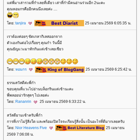
ต่พี่มาเล่ารวมที่ก๋าเลยที่เดียว เล่าที่ก๋ามีคนอ่านร่วมอีก 2นะคะ
คุณหอมกรคืออีกคนนึงเลยค่ะ ....
ดย:
tanjira
25 เมษายน 2569 6:05:35 น.
เราต้องค่อยๆ ขัดเกลากิเลสออกจาก
ตัวเองกันต่อไปเรื่อยๆ คุณก๋า วันนี้มี
คุณธัญแวะมาทักกันแต่เช้าเลยเชียว
ดย:
หอมกร
25 เมษายน 2569 6:25:42 น.
ธรรมสวัสดีค่ะพี่ก๋า
ขอบคุณที่แวะไปอ่านบล็อกรินแต่เช้านะคะ
พี่พลอยน่ารักสุดๆ ไปเลยค่ะ
ดย:
Rananrin
25 เมษายน 2569 6:33:22 น.
สวัสดียามเช้าครับพี่ก๋า
การที่เราไม่รู้สิ่งใด และพร้อมเปิดใจจะเรียนรู้สิ่งนั้น เป็นอะไรที่ดีมากเลยครับ
ดย:
Nior Heavens Five
25 เมษายน
2569 7:06:08 น.