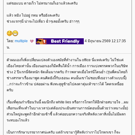
ต่ขอแบบ ตายเร็ว ไม่ทรมาณก็เอาแล้วละครับ
ล้ว หมิง ไปอยู่ กทม หรือยังละครับ
ช่วงแรกๆนี่ น่าจะไปเที่ยว ฉ่ำๆเลยมั้งครับ ฮ่าาๆๆ
ดย:
multiple
4 มิถุนายน 2569 12:17:35
น.
ตัวผมเองก็เพิ่งเปลี่ยนแปลงตัวเองสมัยที่ทำงานใน office นี่แหล่ะครับ ไม่ใช่แค่
เมืองไทยเท่านั้น เมืองนอกเองก็มีคลื่นใต้น้ำ การเมือง การแบ่งพรรคพวกในบริษัท
ช่วง 2 ปีแรกนี่จัดหนัก จัดเต็มมากครับ ก้าวพลาดเมื่อไหร่นี่โดนย่ำ (รุ่นพี่คนไทยก็
ช่างสรรหาเรื่องมาพูด คนคิดยังงี้กับเธอนะ คนนั้นเขาไม่ชอบที่เธอวางตัวแบบนี้)
...กว่าจะก้าวข้าม ปล่อยผ่าน ฟังทะลุหูซ้ายไปลงตาตุ่มเท้าขาวได้ โคตรเหนื่อ
ครับ
เรื่องที่คุณก๋าเขียนวันนี้ ผมนึกถึง white lies หรือการโกหกให้อีกฝ่ายสบายใจ ...ผม
เลือกนะที่จะทำในบางเวลา(แต่ต้องประเมินสถานการณ์ตอนนั้นด้วยว่าเหมาะมั้ย)
ส่วนใหญ่จะพูดถ้าอีกฝ่ายเซ้าซี้ แล้วค่อยบอกความจริงทีหลังเวลาสิ่งนั้นไม่มีผลก
ระทบอะไรแล้ว
เป็นการรักษาบรรยากาศน่ะครับ แต่ถ้าเขามารู้ทีหลังว่าเราไปโกหกเขา ก็จะ