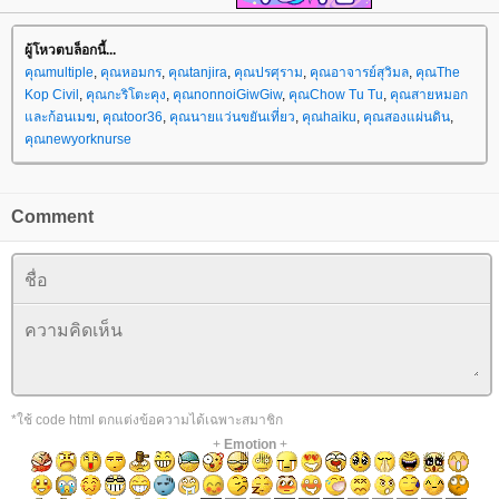
ผู้โหวตบล็อกนี้...
คุณmultiple
,
คุณหอมกร
,
คุณtanjira
,
คุณปรศุราม
,
คุณอาจารย์สุวิมล
,
คุณThe
Kop Civil
,
คุณกะริโตะคุง
,
คุณnonnoiGiwGiw
,
คุณChow Tu Tu
,
คุณสายหมอก
ละก้อนเมฆ
,
คุณtoor36
,
คุณนายแว่นขยันเที่ยว
,
คุณhaiku
,
คุณสองแผ่นดิน
,
คุณnewyorknurse
Comment
*ใช้ code html ตกแต่งข้อความได้เฉพาะสมาชิก
+
Emotion
+