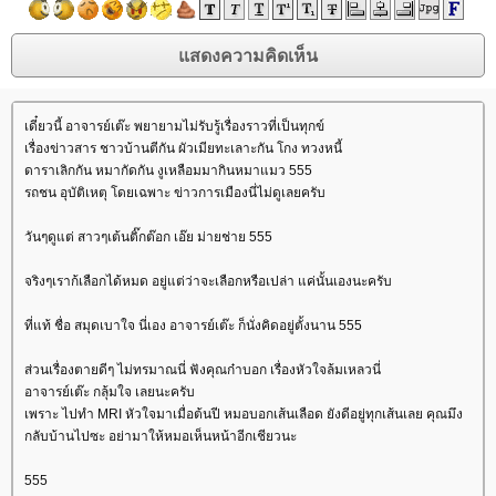
เดี๋ยวนี้ อาจารย์เต๊ะ พยายามไม่รับรู้เรื่องราวที่เป็นทุกข์
เรื่องข่าวสาร ชาวบ้านตีกัน ผัวเมียทะเลาะกัน โกง ทวงหนี้
ดาราเลิกกัน หมากัดกัน งูเหลือมมากินหมาแมว 555
รถชน อุบัติเหตุ โดยเฉพาะ ข่าวการเมืองนี่ไม่ดูเลยครับ
วันๆดูแต่ สาวๆเต้นติ๊กต๊อก เอ๊ย ม่ายช่าย 555
จริงๆเราก้เลือกได้หมด อยู่แต่ว่าจะเลือกหรือเปล่า แค่นั้นเองนะครับ
ที่แท้ ชื่อ สมุดเบาใจ นี่เอง อาจารย์เต๊ะ ก็นั่งคิดอยู่ตั้งนาน 555
ส่วนเรื่องตายดีๆ ไม่ทรมาณนี่ ฟังคุณก๋าบอก เรื่องหัวใจล้มเหลวนี่
อาจารย์เต๊ะ กลุ้มใจ เลยนะครับ
เพราะ ไปทำ MRI หัวใจมาเมื่อต้นปี หมอบอกเส้นเลือด ยังดีอยู่ทุกเส้นเลย คุณมึง
กลับบ้านไปซะ อย่ามาให้หมอเห็นหน้าอีกเชียวนะ
555