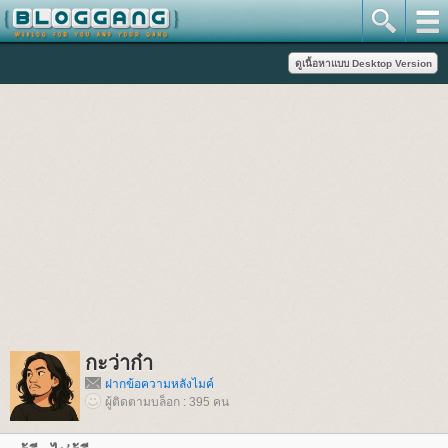
กะว่าก๋า
ฝากข้อความหลังไมค์
ผู้ติดตามบล็อก : 395 คน