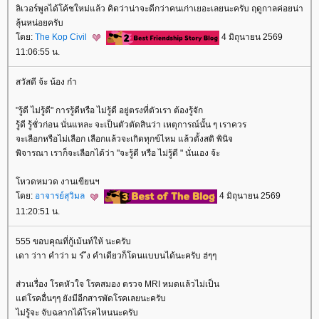
ลิเวอร์พูลได้โค้ชใหม่แล้ว คิดว่าน่าจะดีกว่าคนเก่าเยอะเลยนะครับ ฤดูกาลค่อยน่า
ลุ้นหน่อยครับ
ดย:
The Kop Civil
4 มิถุนายน 2569
11:06:55 น.
สวัสดี จ้ะ น้อง ก๋า
"รู้ดี ไม่รู้ดี" การรู้ดีหรือ ไม่รู้ดี อยู่ตรงที่ตัวเรา ต้องรู้จัก
รู้ดี รู้ชั่วก่อน นั่นแหละ จะเป็นตัวตัดสินว่า เหตุการณ์นั้น ๆ เราควร
จะเลือกหรือไม่เลือก เลือกแล้วจะเกิดทุกข์ไหม แล้วตั้งสติ พินิจ
พิจารณา เราก็จะเลือกได้ว่า "จะรู้ดี หรือ ไม่รู้ดี " นั่นเอง จ้ะ
หวดหมวด งานเขียนฯ
ดย:
อาจารย์สุวิมล
4 มิถุนายน 2569
11:20:51 น.
555 ขอบคุณที่กู้เม้นท์ให้ นะครับ
เดา ว่าา คำว่า ม ร ึง คำเดียวก็โดนแบบนได้นะครับ ฮ่ๆๆ
ส่วนเรื่อง โรคหัวใจ โรคสมอง ตรวจ MRI หมดแล้วไม่เป็น
ต่โรคอื่นๆๆ ยังมีอีกสารพัดโรคเลยนะครับ
ไม่รู้จะ จับฉลากได้โรคไหนนะครับ