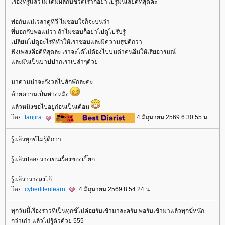
เรื่องที่รู้แล้วไม่ได้มีผลกับชีวิตเราก็อย่าไปรู้มันเลยดีที่สุดค่ะ
พ่อกับแม่เวลาดูทีวี ไม่ชอบใจก็จะบ่นว่า
พี่บอกกับพ่อแม่ว่า ถ้าไม่ชอบก็อย่าไปดูไปรับรู้
เปลี่ยนไปดูอะไรที่ทำให้เราชอบและมีความสุขดีกว่า
ฟังเพลงคือดีที่สุดล่ะ เราจะได้ไม่ต้องไปบ่นด่าคนอื่นให้เสียอารมณ์
ละมันเป็นบาปปากเราเปล่าๆด้ว
มาดามน่าจะกังวลไปสักพักล่ะค่ะ
ด้วยความเป็นห่วงหมิง
ล้วหมิงขอไปอยู่ก่อนเป็นเดือน
ดย:
tanjira
4 มิถุนายน 2569 6:30:55 น.
รู้แล้วทุกข์ไม่รู้ดีกว่า
รู้แล้วปล่อยวางเข่นเรื่องของเปี๊ยก.
รู้แล้วววางลงไก้
ดย:
cyberlifenlearn
4 มิถุนายน 2569 8:54:24 น.
ทุกวันนี้เรื่องราวที่เป็นทุกข์ไม่ค่อยรับเข้ามาละครับ พอรับเข้ามาแล้วทุกข์หนัก
กว่าเก่า แล้วไม่รู้ตัวด้วย 555