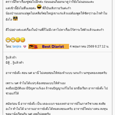
คราวนี้ก็หาเรื่องขู่พ่อไปอีกค่ะ ก่อนนอนก็ออกมาดูว่าก็ยังไม่นอนนะคะ
ต่เช้านี้ยังไม่ตื่นเลยค่ะ
พี่ก็บันเทิงรายวันค่ะก๋า
น้องป่านบอกแม่พูดไม่เคลียร์พ่อใหญ่เขาแก่แล้วแม่ต้องพูดให้ชัดๆว่าอะไรทำไม
ังไง
ดีไปอย่างค่ะแค่เรื่องในบ้านพี่ก็ไม่มีเวลาไปหาเรื่องไร้สาระใส่ตัวแล้วนะคะก๋า
ดย:
tanjira
4 พฤษภาคม 2569 6:27:12 น.
รู้แล้วจำ
มิสู้ ...รู้แล้วทำ
อาจารย์เต๊ะ สอน นศ มานี่ ไม่เคยสอนให้ท่องจำแบบ นกแก้ว นกขุนทองเลยครับ
เพราะ นศ จำไม่ได้แน่ๆ ต้องสอนแบบให้ทำเอง
ลงมือปฎิบัติเอง มีปัญหาแก้เอง ถ้าจนปัญญาแก้ไม่ไม่ ยกมือเรียก อาจารย์เต๊ะ ไป
ช่วยแก้ให้
สมัยก่อน นี่ อาจารย์เต๊ะ เป็น เดอะแบก ของเหล่าอาจารย์ในภาควิชาเลย สงสั
อะไร ทำไม่ได้ มาถามอาจารย์เต๊ะได้หมดเลยนะครับ อาจารย์ใหม่บางคน ลงทุน
ขอมานั่งเรียนกับ นศ เลยก็บ่อยครับ