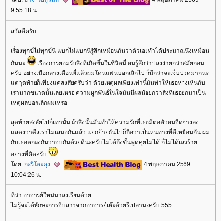
9:55:18 น.
สวัสดีครับ
เรื่องทุกข์ไม่ทุกข์นี่ แบกไม่แบกนี่รู้สึกเหมือนกันว่าตัวเองทำได้ประมาณนึงเหมือน
กันนะ
เรื่องการยอมรับสิ่งที่เกิดขึ้นในชีวิตนี่ ผมรู้สึกว่าปลงง่ายกว่าสมัยก่อน
ครับ อย่างเมื่อกลางเดือนที่แล้วผมโดนแฟนบอกเลิกไป ก็นึกว่าจะเจ็บปวดมากนะ
ต่าุดท้ายก็เพียงแค่สงสัยครับว่า ด้วยเหตุผลเพียงเท่านี้มันทำให้เธอห่างเหินกับ
เรามากขนาดนั้นเลยเหรอ ความผูกพันธ์ในใจมันมีผลน้อยกว่าสิ่งที่เธอยกมาเป็น
เหตุผลบอกเลิกผมเหรอ
สุดท้ายสงสัยไปก็เท่านั้น ถ้าสิ่งนั้นมันทำให้ความรักที่เธอมีต่อตัวผมจืดจางลง
สดงว่าศีลเราไม่เสมอกันแล้ว แยกย้ายกันไปก็ถือว่าเป็นหนทางที่ดีเหมือนกัน ผม
กับเธอตกลงกันว่าจบกันด้วยดีนะครับไม่ได้ถึงขั้นพูดคุยไม่ได้ ก็ไม่ได้เลวร้า
อย่างที่คิดครับ
ดย:
กะริโตะคุง
4 พฤษภาคม 2569
10:04:26 น.
ที่ว่า อาจารย์ใหม่มาลงเรียนด้ว
ไม่รู้จะได้ทักษะการจีบสาวจากอาจารย์เต๊ะด้วยรึเปล่านะครับ 555