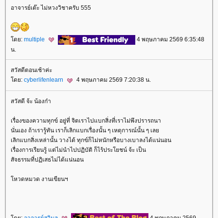
อาจารย์เต๊ะ ไม่หวงวิชาครับ 555
ดย:
multiple
4 พฤษภาคม 2569 6:35:48
น.
สวัสดีตอนเช้าค่ะ
ดย:
cyberlifenlearn
4 พฤษภาคม 2569 7:20:38 น.
สวัสดี จ้ะ น้องก๋า
เรื่องของความทุกข์ อยู่ที่ จิตเราไปแบกสิ่งที่เราไม่พึงปรารถนา
นั่นเอง ถ้าเรารู้ทัน เราก็เลิกแบกเรื่องนั้น ๆ เหตุการณ์นั้น ๆ เล
เลิกแบกสิ่งเหล่านั้น วางได้ ทุกข์ก็ไม่หนักหรือบางเบาลงได้แน่นอน
เรื่องการเรียนรู้ แต่ไม่นำไปปฏิบัติ ก็ไร้ประโยชน์ จ้ะ เป็น
สัจธรรมที่ปฏิเสธไม่ได้แน่นอน
หวดหมวด งานเขียนฯ
ดย:
อาจารย์สุวิมล
4 พฤษภาคม 2569