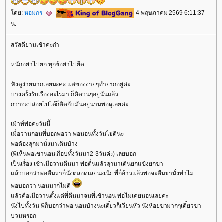
ดย:
หอมกร
4 พฤษภาคม 2569 6:11:37
น.
สวัสดียามเช้าค่ะก๋า
หนักอย่าไปยก ทุกข์อย่าไปยึด
ฟังดูง่ายมากเลยนะคะ แต่ของง่ายๆทำยากอยู่ค่ะ
บางครั้งรับเรื่องอะไรมา ก็คิดวนๆอยู่นั่นแล้ว
กว่าจะปล่อยไปได้ก็ติดกับมันอยู่นานพอดูเลยค่ะ
เม้าท์พ่อค่ะวันนี้
เมื่อวานก่อนพี่บอกพ่อว่า พ่อนอนทั้งวันไม่ดีนะ
พ่อต้องลุกมานั่งมาเดินบ้าง
(พี่เห็นพ่อเขานอนเกือบทั้งวันมา2-3วันค่ะ) เลยบอก
เป็นเรื่อง เช้าเมื่อวานตื่นมา พ่อตื่นแล้วลุกมาเดินยกแข้งยกขา
ล้วบอกว่าพ่อตื่นมาก็นั่งตลอดเลยนะเนี่ย พี่ก็อ้าวแล้วพ่อจะตื่นมานั่งทำไม
พ่อบอกว่า นอนมากไม่ดี
ล้วคือเมื่อวานตั้งแต่พี่ตื่นมาจนพี่เข้านอน พ่อไม่เคยนอนเลยค่ะ
นั่งไปทั้งวัน พี่ก็บอกว่าพ่อ นอนบ้างนะเดี๋ยวก็เวียนหัว นั่งห้อยขามากๆเดี๋ยวขา
บวมหรอก