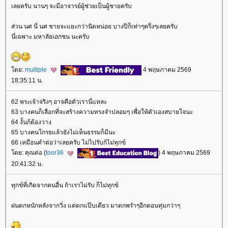
เลยครับ นานๆ จะมีอาจารย์ผู้ช่วยเป็นผู้ชายครับ
ส่วน นศ นี่ นศ ชายจะแยะกว่านิดหน่อย บางปีก็เท่าๆครึ่งๆเลยครับ
นี่เฉพาะ มหาลัยเอกชน นะครับ
ดย:
multiple
4 พฤษภาคม 2569
18:35:11 น.
62 พระเจ้าจริงๆ อาจคือตัวเรานี่แหละ
63 บางคนก็เลือกที่จะสร้างความทรงจำปลอมๆ เพื่อให้ตัวเองสบายใจนะ
64 งั้นก้ต้องวาง
65 บางคนโกรธแล้วยังไม่เห็นธรรมก็มีนะ
66 เหมือนคำต่อว่าเลยครับ ไม่ไปรับก้ไม่ทุกข์
ดย: คุณต่อ (
toor36
) 4 พฤษภาคม 2569
20:41:32 น.
ทุกข์ที่เกิดจากคนอื่น ถ้าเราไม่รับ ก็ไม่ทุกข์
ฝนตกหนักหลังจากวิ่ง แต่ตกแป๊บเดียว มาตกพรำๆอีกตอนทุ่มกว่าๆ