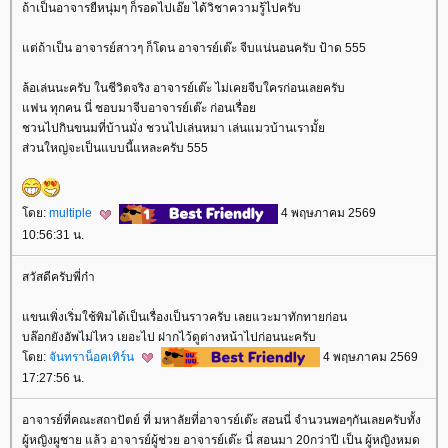
ถ้าเป็นอาจารยืหนุ่มๆ ก็รอดไปเอ๊ย ได้วิชาความรู้ไปครับ
ต่ถ้าเป็น อาจารย์สาวๆ ก็โดน อาจารย์เต๊ะ จีบแน่นอนครับ ป้าด 555
ล้อเล่นนะครับ ในชีวิตจริง อาจารย์เต๊ะ ไม่เคยจีบใครก่อนเลยครับ
ฟน ทุกคน นี่ ชอบมาจีบอาจารย์เต๊ะ ก่อนเรื่อ
ชวนไปกินขนมที่บ้านมั่ง ชวนไปเล่นหมา เล่นแมวบ้านเรามั้
ส่วนใหญ่จะเป็นแบบนี้แหละครับ 555
ดย:
multiple
4 พฤษภาคม 2569
10:56:31 น.
สวัสดีครับพี่ก๋า
ขนเพิ่งเริ่มใช้พิมได้เป็นเรื่องเป็นราวครับ เลยแวะมาทักทายก่อน
บล๊อกยังอัพไม่ไหว เยอะไป ฝากไว้ดูต่างหน้าไปก่อนนะครับ
ดย:
จันทราน็อคเทิร์น
4 พฤษภาคม 2569
17:27:56 น.
อาจารย์ที่คณะสถาปัตย์ ที่ มหาลัยที่อาจารย์เต๊ะ สอนนี่ จำนวนพอๆกันเลยครับทั้ง
ผู้หญิงผูชาย แล้ว อาจารย์ผู้ช่วย อาจารย์เต๊ะ นี่ สอนมา 20กว่าปี เป็น ผู้หญิงหมด