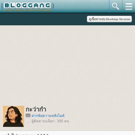
กะว่าก๋า
ฝากข้อความหลังไมค์
ผู้ติดตามบล็อก : 395 คน