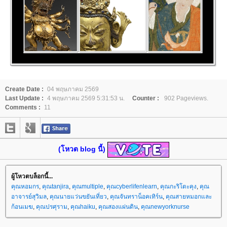
Create Date :
04 พฤษภาคม 2569
Last Update :
4 พฤษภาคม 2569 5:31:53 น.
Counter :
902 Pageviews.
Comments :
11
(โหวต blog นี้)
ผู้โหวตบล็อกนี้...
คุณหอมกร
,
คุณtanjira
,
คุณmultiple
,
คุณcyberlifenlearn
,
คุณกะริโตะคุง
,
คุณ
อาจารย์สุวิมล
,
คุณนายแว่นขยันเที่ยว
,
คุณจันทราน็อคเทิร์น
,
คุณสายหมอกและ
ก้อนเมฆ
,
คุณปรศุราม
,
คุณhaiku
,
คุณสองแผ่นดิน
,
คุณnewyorknurse