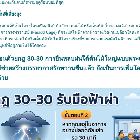
ปะทะกันจนเกิดพายุฤดูร้อนบ่อยที่สุด
ที่เสี่ยงสูง
ถยนต์ที่เป็นโครงโลหะปิดสนิท" กับ "กระท่อมไม้หรือเต็นท์ผ้าใบกลางแจ้ง" รถยนต
หลักการกรงฟาราเดย์ (Faradd Cage) ที่กระแสไฟฟ้าจากฟ้าผ่าจะวิ่งผ่านเปลือกโลห
ที่กระท่อมไม้หรือเต็นท์ผ้าใบไม่มีโครงสร้างที่ช่วยกระจายแรงดันไฟฟ้า กระแสไฟ
ุษย์ที่อยู่ภายในได้โดยตรง
ั้นตอนด้วยกฎ 30-30 การยืนหลบฝนใต้ต้นไม้ใหญ่แบบพ
วยสร้างบรรยากาศรักหวานชื่นแล้ว ยังเป็นการเพิ่มโ
ด้ว