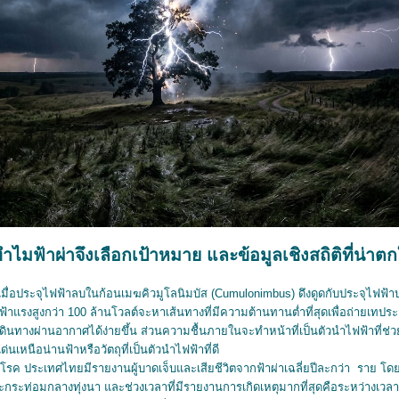
ำไมฟ้าผ่าจึงเลือกเป้าหมาย และข้อมูลเชิงสถิติที่น่าต
นเมื่อประจุไฟฟ้าลบในก้อนเมฆคิวมูโลนิมบัส (Cumulonimbus) ดึงดูดกับประจุไฟฟ้
รงสูงกว่า 100 ล้านโวลต์จะหาเส้นทางที่มีความต้านทานต่ำที่สุดเพื่อถ่ายเทประจุลงส
ินทางผ่านอากาศได้ง่ายขึ้น ส่วนความชื้นภายในจะทำหน้าที่เป็นตัวนำไฟฟ้าที่
ด่นเหนือน่านฟ้าหรือวัตถุที่เป็นตัวนำไฟฟ้าที่ดี
โรค ประเทศไทยมีรายงานผู้บาดเจ็บและเสียชีวิตจากฟ้าผ่าเฉลี่ยปีละกว่า ราย โดยสถ
กระท่อมกลางทุ่งนา และช่วงเวลาที่มีรายงานการเกิดเหตุมากที่สุดคือระหว่างเวลา 1