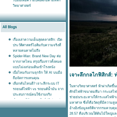
รับมือเพื่อความปลอดภัยตามหลัก
วิทยาศาสตร์
เรื่องเล่าความเย็นสุดคลาสสิก: เปิด
ประวัติศาสตร์ไอติมกับความจริงที่
หลายคนคาดไม่ถึง
Spider-Man: Brand New Day ต่อ
จากภาคไหน สรุปเรื่องราวทั้งหมด
บบไม่งงก่อนเดินเข้าโรงหนัง
เบื่อไหมกับงานจุกจิก ให้ AI บนมือ
เจาะลึกกลไกฟิสิกส์: ท
ถือจัดการแทนคุณ
เลือกคันไหนดี? เจาะลึกระบบ IT
นทางวิทยาศาสตร์ ฟ้าผ่าเกิดขึ้
รถยนต์ไฟฟ้า vs รถยนต์น้ำมัน จาก
ศักย์ไฟฟ้าขนาดมหึมา กระแสไฟฟ้าแ
ประสบการณ์คนใช้งานจริง
ช่วยย่นระยะทางให้กระแสไฟฟ้าเด
ทำความรู้จักแมวสฟิงซ์ (Sphynx):
มหาศาล ซึ่งก็คือวัตถุที่มีความสูงเ
ไขความลับแมวไร้ขนที่ดูแลยาก
อ้างอิงข้อมูลสถิติจากกรมควบคุม
กว่าที่คิด
28.57 คือบริเวณใต้ต้นไม้ใหญ่และ
ทำความรู้จัก The Odyssey