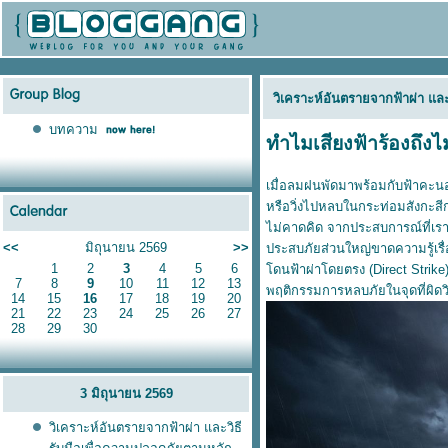
วิเคราะห์อันตรายจากฟ้าผ่า แล
บทความ
ทำไมเสียงฟ้าร้องถึงไม
เมื่อลมฝนพัดมาพร้อมกับฟ้าคะนอง
หรือวิ่งไปหลบในกระท่อมสังกะสีก
ไม่คาดคิด จากประสบการณ์ที่เราเคย
<<
มิถุนายน 2569
>>
ประสบภัยส่วนใหญ่ขาดความรู้เรื่อ
1
2
3
4
5
6
ดนฟ้าผ่าโดยตรง (Direct Strike
7
8
9
10
11
12
13
พฤติกรรมการหลบภัยในจุดที่ผิดวิ
14
15
16
17
18
19
20
21
22
23
24
25
26
27
28
29
30
3 มิถุนายน 2569
วิเคราะห์อันตรายจากฟ้าผ่า และวิธี