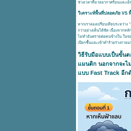
ช่วงเวลาที่มวลอากาศร้อนและเย็น
(2026): เมื่อมหากาพย์วรรณกรรม
ถูกตีความใหม่โดย Christopher
วิเคราะห์พื้นที่ปลอดภัย VS พื้น
Nolan
วิเคราะห์อันตรายจากฟ้าผ่า และวิธี
หากเราลองเปรียบเทียบระหว่าง "ร
รับมือเพื่อความปลอดภัยตามหลัก
กว่าอย่างเห็นได้ชัด เนื่องจาก
วิทยาศาสตร์
ไม่ทำอันตรายต่อคนข้างใน ในขณะ
3 แอปแต่งรูปมือถือที่สายถ่ายรูป
เปียกชื้นและเข้าทำร้ายร่างกายมน
ต้องมี อัปเดตปี 2026: เปลี่ยนรูปถ่า
ธรรมดาให้เป็นงานระดับโปร
วิธีรับมือแบบเป็นข
5 มุมมหาชนในคาเฟ่ ถ่ายยังไงให้
มนติก นอกจากจะไม่ช่
ปัง โดดเด่นไม่ซ้ำใคร
บบ Fast Track อีก