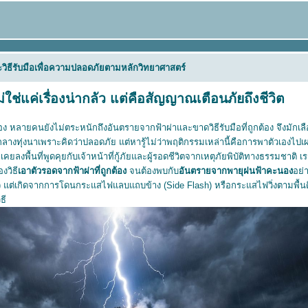
ะวิธีรับมือเพื่อความปลอดภัยตามหลักวิทยาศาสตร์
่ใช่แค่เรื่องน่ากลัว แต่คือสัญญาณเตือนภัยถึงชีวิต
 หลายคนยังไม่ตระหนักถึงอันตรายจากฟ้าผ่าและขาดวิธีรับมือที่ถูกต้อง จึงมักเลื
ลางทุ่งนาเพราะคิดว่าปลอดภัย แต่หารู้ไม่ว่าพฤติกรรมเหล่านี้คือการพาตัวเองไป
ลงพื้นที่พูดคุยกับเจ้าหน้าที่กู้ภัยและผู้รอดชีวิตจากเหตุภัยพิบัติทางธรรมชาติ เร
งวิธี
เอาตัวรอดจากฟ้าผ่าที่ถูกต้อง
จนต้องพบกับ
อันตรายจากพายุฝนฟ้าคะนอง
อย่
) แต่เกิดจากการโดนกระแสไฟแลบแถบข้าง (Side Flash) หรือกระแสไฟวิ่งตามพื้นดิ
ธี