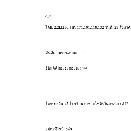
^_^
ดย: 2,2kl2u6i] IP: 171.101.118.132 วันที่: 29 สิงหา
มันดีมากเราชอบนะ.......!!
อิอิ!!คิคิ!!อะอะ!!ฮะฮะ@@
ดย: ตะวัน1/5 โรงเรียนลาซาลโชติรวีนครสวรรค์ IP: 17
อุปกรมีไรบ้างค่า