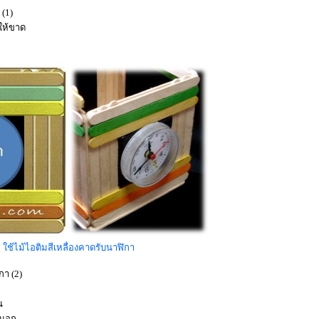
 (1)
ดให้ขาด
17 ใช้ไม้ไอติมสีเหลื่องคาดรับนาฬิกา
กา (2)
น
นนอก