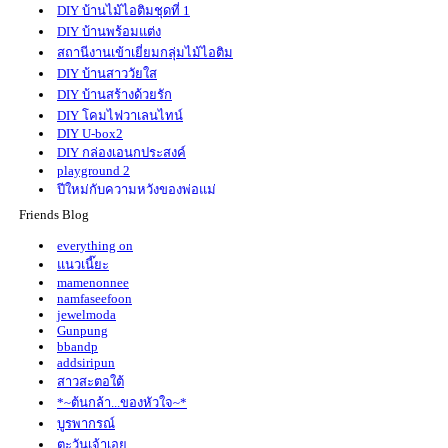
DIY บ้านไม้ไอติมชุดที่ 1
DIY บ้านพร้อมแต่ง
สถานีงานเข้าเยี่ยมกลุ่มไม้ไอติม
DIY บ้านสาววัยใส
DIY บ้านสร้างด้วยรัก
DIY โคมไฟวาเลนไทน์
DIY U-box2
DIY กล่องเอนกประสงค์
playground 2
ปีใหม่กับความหวังของพ่อแม่
DIY ของขวัญรักษ์โลก 2013
Friends Blog
DIY ของขวัญปีใหม่ 2556
everything on
DIY ชวนลูกประดิษฐ์ของเหลือใช้
นวเนี๊ยะ
109 DIY ชวนลูกสนุกกับของเก่า
mamenonnee
DIY บ้านน้องหมา
namfaseefoon
jewelmoda
DIY กลุ่มงานประดิษฐ์
Gunpung
DIY สัตว์เลี้ยงไม้ไอติม
bbandp
DIY พิเศษวันปิยะ
addsiripun
104. เรือนไทยภาคกลาง
สาวสะตอใต้
103. สมองมันส์sundae
*~ต้นกล้า...ของหัวใจ~*
102. บ้านแห่งรัก
บูรพากรณ์
101. กูรู DIY กับ Beauty Corner Wow
ตะวันเจ้าเอ