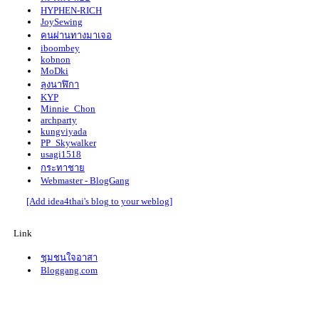
100. บ้านตามจินตนาการ
HYPHEN-RICH
JoySewing
99. Facebook/maiitim
คนผ่านทางมาเจอ
98. DIY บ้านแบบ Knock down
iboombey
97. DIY บ้านหลังแรก
kobnon
96. DIY ชิงช้าสวรรค์
MoDki
95. DIY โคมไฟคุณป้า
ลุงนาฬิกา
94. DIY นาฬิกาหมายเลข4
KYP
Minnie_Chon
93. DIY ต้นไม้บอกเวลา
archparty
92. DIY แต่งบ้านสไตล์ชิวๆ
kungviyada
91. DIY สื่อเรียนรู้เรื่องนก
PP_Skywalker
usagi1518
90. DIY ภูเขาไม้ไอติม
กระทาชา
89. DIY ไม้ต่อสร้างบ้าน
Webmaster - BlogGang
88. DIY กรอบรูปโมบาย 2
[Add idea4thai's blog to your weblog]
87. DIY กรอบรูปโมบาย 1
86. DIY ไม้ต่อ-กรอบรูป
85. DIY โคมไฟดอกบัว (จบ)
Link
84. DIY Lotus Lamp
83. DIY โคมไฟดอกบัว
ชุมชนใจอาสา
82. DIY 3D frame
Bloggang.com
81. DIY กรอบรูปสามมิติ
80. DIY กรอบรูปไม้ไอติมหลากสไตล์
79. DIY โคมไฟห้าเหลี่ยม 2