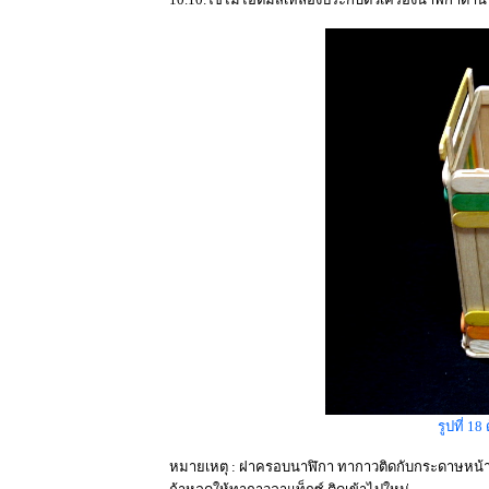
รูปที่ 1
หมายเหตุ : ฝาครอบนาฬิกา ทากาวติดกับกระดาษหน้า