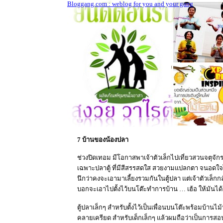
Bloggang.com : weblog for you and your gang
7 บ้านของน้องปลา
ช่วงปิดเทอม มีโอกาสพาเจ้าตัวเล็กไปเที่ยวสวนจตุจักร
เฉพาะปลาตู้ ที่มีสีสรรสดใส สวยงามแปลกตา จนอดใจไม
นึกว่าคงจะเอามาเลี้ยงรวมกันในตู้ปลา แต่เจ้าตัวเล็ก
บอกจะเอาไปตั้งไว้บนโต๊ะทำการบ้าน … เฮ้อ ให้มันได้อย
ตู้ปลาเล็กๆ สำหรับตั้งไว้เป็นเพื่อนบนโต๊ะพร้อมบ้านไม
คลายเครียด สำหรับเด็กเล็กๆ แล้วผมถือว่าเป็นการสอ