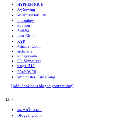
100. บ้านตามจินตนาการ
HYPHEN-RICH
JoySewing
99. Facebook/maiitim
คนผ่านทางมาเจอ
98. DIY บ้านแบบ Knock down
iboombey
97. DIY บ้านหลังแรก
kobnon
96. DIY ชิงช้าสวรรค์
MoDki
95. DIY โคมไฟคุณป้า
ลุงนาฬิกา
94. DIY นาฬิกาหมายเลข4
KYP
Minnie_Chon
93. DIY ต้นไม้บอกเวลา
archparty
92. DIY แต่งบ้านสไตล์ชิวๆ
kungviyada
91. DIY สื่อเรียนรู้เรื่องนก
PP_Skywalker
usagi1518
90. DIY ภูเขาไม้ไอติม
กระทาชา
89. DIY ไม้ต่อสร้างบ้าน
Webmaster - BlogGang
88. DIY กรอบรูปโมบาย 2
[Add idea4thai's blog to your weblog]
87. DIY กรอบรูปโมบาย 1
86. DIY ไม้ต่อ-กรอบรูป
85. DIY โคมไฟดอกบัว (จบ)
Link
84. DIY Lotus Lamp
83. DIY โคมไฟดอกบัว
ชุมชนใจอาสา
82. DIY 3D frame
Bloggang.com
81. DIY กรอบรูปสามมิติ
80. DIY กรอบรูปไม้ไอติมหลากสไตล์
79. DIY โคมไฟห้าเหลี่ยม 2