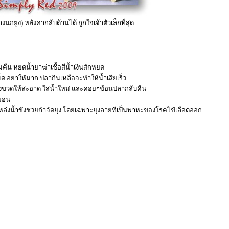
นกยูง) หลังคากลับด้านได้ ถูกใจเจ้าตัวเล็กที่สุด
ามคืน หยดน้ำยาฆ่าเชื้อสีน้ำเงินสักหยด
ม็ด อย่าให้มาก ปลากินเหลือจะทำให้น้ำเสียเร็ว
ล้างขวดให้สะอาด ใส่น้ำใหม่ และค่อยๆช้อนปลากลับคืน
ผ่อน
ล่งน้ำขังช่วยกำจัดยุง โดยเฉพาะยุงลายที่เป็นพาหะของโรคไข้เลือดออก