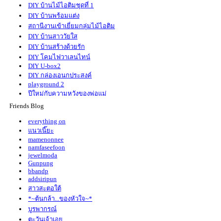
DIY บ้านไม้ไอติมชุดที่ 1
DIY บ้านพร้อมแต่ง
สถานีงานเข้าเยี่ยมกลุ่มไม้ไอติม
DIY บ้านสาววัยใส
DIY บ้านสร้างด้วยรัก
DIY โคมไฟวาเลนไทน์
DIY U-box2
DIY กล่องเอนกประสงค์
playground 2
ปีใหม่กับความหวังของพ่อแม่
DIY ของขวัญรักษ์โลก 2013
Friends Blog
DIY ของขวัญปีใหม่ 2556
everything on
DIY ชวนลูกประดิษฐ์ของเหลือใช้
นวเนี๊ยะ
109 DIY ชวนลูกสนุกกับของเก่า
mamenonnee
DIY บ้านน้องหมา
namfaseefoon
jewelmoda
DIY กลุ่มงานประดิษฐ์
Gunpung
DIY สัตว์เลี้ยงไม้ไอติม
bbandp
DIY พิเศษวันปิยะ
addsiripun
104. เรือนไทยภาคกลาง
สาวสะตอใต้
103. สมองมันส์sundae
*~ต้นกล้า...ของหัวใจ~*
102. บ้านแห่งรัก
บูรพากรณ์
101. กูรู DIY กับ Beauty Corner Wow
ตะวันเจ้าเอ