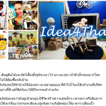
 เดินดูต้นไม้และสัตว์เลี้ยงทั้งสุนัข แมว ไก่ นก และปลา เจ้าตัวเล็กชอบมากโด
่ได้ต้องซื้อกลับบ้าน
กลับร้องขอให้ทำบ้านให้น้องปลา เอาอย่างคุณแม่ ที่ทำไปไว้บนโต๊ะทำงานที่บริษัท
่างนี้ซิ แต่ก็ดีครับจะได้มีกิจกรรมทำร่วมกัน
้หลังน้อย ผมว่ามันดูแล้วอบอุ่น มีชีวิต สร้างความสุขเล็กๆ เวลาเหงา หรือต้องการ
นให้เขาเรียนว่าธรรมชาติและปลูกฝังความรับผิดชอบ ให้อาหาร เปลี่ยนน้ำ