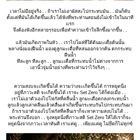
เวลาไม่มีอยู่จริง . . ถ้าเราไม่เอาผัสสะไปกระทบมัน . . มันก็ดับ
ตั้งแต่ที่มันได้เกิดขึ้นแล้ว ได้ฟังที่พระท่านสอนยังไม่เข้าใจในนาที
รก
จึงต้องฟังอีกหลายๆรอบเพื่อทำความเข้าใจลึกซึ้งมากขึ้น . .
ล้วมันเกิดภาพในหัว . . เราไปโผล่ที่ใต้ต้นมะเดื่อต้นนั้น
พลางนั่งมองฝืนน้ำ มองดูลูกมะเดื่อที่หล่นออกจากต้น ตกกระทบ
ผืนน้ำ
ทีละลูก ทีละลูก . . ลูกมะเดื่อที่กระทบน้ำไม่ต่างจากการ
เอานิ้วจุ่มน้ำอย่างที่พระท่านว่าไว้จริงๆ . .
ความสงบจะเกิดขึ้นได้ ความว่างจะเกิดขึ้นได้ การหยุดนิ่ง
อยู่ที่ภาวะสติ จะเกิดขึ้นได้ เราจะ Set Zero ได้ก็ต่อเมื่อ . .
เราไม่เอาตัวเองไปโฟกัสที่คลื่นน้ำ ลูกมะเดื่อตกลงกระทบน้ำ
ลูกแล้วลูกเล่าคลื่นแล้วคลื่นเล่าเกิดขึ้นกระทบกันไปกระทบกันมา
ถ้าเราเอาตัวเองไปโฟกัสที่คลื่นเราก็จะหาความสงบไม่ได้ . .
พระท่านจึงบอก . . จุงหยุดนิ่งที่ภาวะสติ Set Zero ให้ได้เราก็จะ
หยุดนิ่งจากภาวะเวลาทันที เราแค่ดู . . เพียงแค่ดู ไม่ยึดก็ไม่ทุกข์