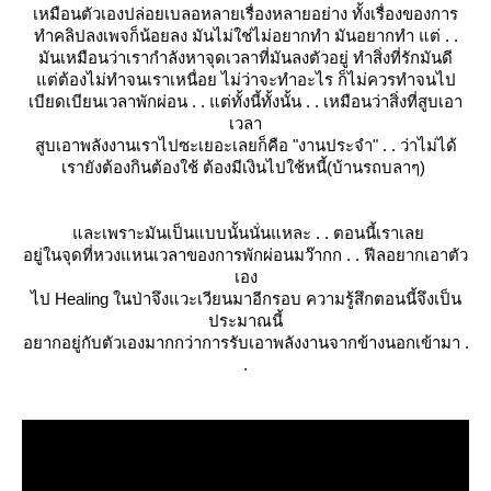
เหมือนตัวเองปล่อยเบลอหลายเรื่องหลายอย่าง ทั้งเรื่องของการ
ทำคลิปลงเพจก็น้อยลง มันไม่ใช่ไม่อยากทำ มันอยากทำ แต่ . .
มันเหมือนว่าเรากำลังหาจุดเวลาที่มันลงตัวอยู่ ทำสิ่งที่รักมันดี
ต่ต้องไม่ทำจนเราเหนื่อย ไม่ว่าจะทำอะไร ก็ไม่ควรทำจนไป
เบียดเบียนเวลาพักผ่อน . . แต่ทั้งนี้ทั้งนั้น . . เหมือนว่าสิ่งที่สูบเอา
เวลา
สูบเอาพลังงานเราไปซะเยอะเลยก็คือ "งานประจำ" . . ว่าไม่ได้
เรายังต้องกินต้องใช้ ต้องมีเงินไปใช้หนี้(บ้านรถบลาๆ)
ละเพราะมันเป็นแบบนั้นนั่นแหละ . . ตอนนี้เราเล
อยู่ในจุดที่หวงแหนเวลาของการพักผ่อนมว๊ากก . . ฟีลอยากเอาตัว
เอง
ไป Healing ในป่าจึงแวะเวียนมาอีกรอบ ความรู้สึกตอนนี้จึงเป็น
ประมาณนี้
อยากอยู่กับตัวเองมากกว่าการรับเอาพลังงานจากข้างนอกเข้ามา .
.