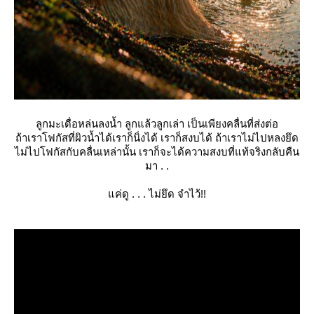
ลูกมะเดื่อหล่นลงน้ำ ลูกแล้วลูกเล่า เป็นเพียงคลื่นที่ส่งต่อ
ถ้าเราโฟกัสที่ผิวน้ำได้เราก็นิ่งได้ เราก็สงบได้ ถ้าเราไม่ไปหลงยึด
ไม่ไปโฟกัสกับคลื่นเหล่านั้น เราก็จะได้ความสงบที่แท้จริงกลับคืน
มา . .
ค่ดู . . . ไม่ยึด จำไว้!!