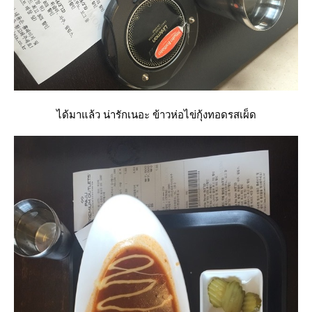
ได้มาแล้ว น่ารักเนอะ ข้าวห่อไข่กุ้งทอดรสเผ็ด