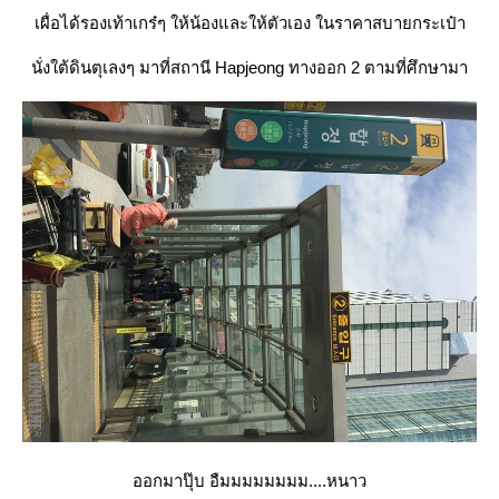
เผื่อได้รองเท้าเกร๋ๆ ให้น้องและให้ตัวเอง ในราคาสบายกระเป๋า
นั่งใต้ดินตุเลงๆ มาที่สถานี Hapjeong ทางออก 2 ตามที่ศึกษามา
ออกมาปุ๊บ อืมมมมมมมม....หนาว