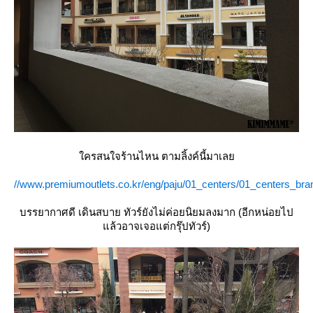
ครสนใจร้านไหน ตามลิ้งค์นี้มาเล
//www.premiumoutlets.co.kr/eng/paju/01_centers/01_centers_bra
บรรยากาศดี เดินสบาย ทัวร์ยังไม่ค่อยนิยมลงมาก (อีกหน่อยไป
ล้วอาจเจอแต่กรุ๊ปทัวร์)