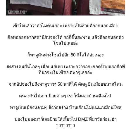
เข้าใจแล้วว่าทำไมคนเยอะ เพราะเป็นสายที่ออกนอกเมือง
คือพอออกจากสถานีฮัปจองได้ รถก็ขึ้นสะพาน แล้วตีออกนอกตัว
ซลไปเลยอ่ะ
ก็พาจูมันห่างโซลไปอีก 50 กิโลได้อ่ะเนอะ
สงสารคนยืนไกลๆ เมื่อยแย่เลย เพราะกว่ารถจะจอดป้ายแรกอีกที
ก็น่าจะเริ่มเข้าเขตพาจูเลยอ่ะ
จากฮัปจองไปถึงพาจูราวๆ 50 นาทีได้ คิดดู ยืนเมื่อยขนาดไหน
คนลงกันไปตามป้ายต่างๆ เราก็นั่งมองบ้านเมืองไป
พาจูเป็นเมืองหลวมๆ สิ่งก่อสร้าง บ้านเรือนไม่แน่นเหมือนโซล
มองไปมองมาก็เจอป้ายให้เลี้ยวไป DMZ ที่มาวันก่อน ฮ่า
าาาาาาาา