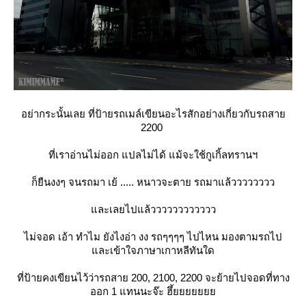
อย่ากระนั้นเลย ที่ป้ายรถเมล์เขียนอะไรสักอย่างเกี่ยวกับรถสา
2200
ที่เราอ่านไม่ออก แปลไม่ได้ แม้จะใช้กูเกิ้ลทรานฯ
ก็ยืนงงๆ จนรถมา เย้ ..... หนาวจะตาย รถมาแล้วววววววว
ละเลยไปแล้วววววววววววว
ไม่จอด เอ้า ทำไม ยังไงอ่า งง รถๆๆๆๆ ไปไหน มองตามรถไป
ละเข้าใจภาษาเกาหลีทันใด
ที่ป้ายคงเขียนไว้ว่ารถสาย 200, 2100, 2200 จะย้ายไปจอดที่ทาง
ออก 1 แทนนะจ๊ะ ฮึ้