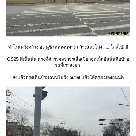
ทำไมเคว้งคว้าง อ่ะ ดูซิ ถนนหนทาง กว้างและโล่ง ..... โล่งไป!!!!
GS25 ที่เห็นนั่น ตรงที่ตำรวจจราจรเสื้อเขียวจุดเล็กยืนนั่นคือป้า
รถที่เราลงมา
ลงแล้วตรงเดินข้ามถนนไปฝั่ง outlet แล้วให้ตาย มองถนนดิ