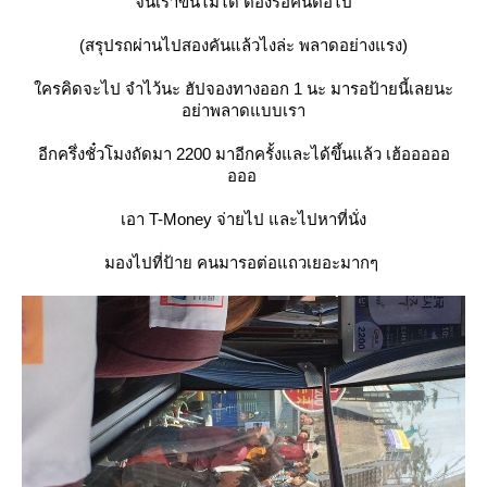
จนเราขึ้นไม่ได้ ต้องรอคันต่อไป
(สรุปรถผ่านไปสองคันแล้วไงล่ะ พลาดอย่างแรง)
ครคิดจะไป จำไว้นะ ฮัปจองทางออก 1 นะ มารอป้ายนี้เลยนะ
อย่าพลาดแบบเรา
อีกครึ่งชั๋วโมงถัดมา 2200 มาอีกครั้งและได้ขึ้นแล้ว เฮ้อออออ
อออ
เอา T-Money จ่ายไป และไปหาที่นั่ง
มองไปที่ป้าย คนมารอต่อแถวเยอะมากๆ