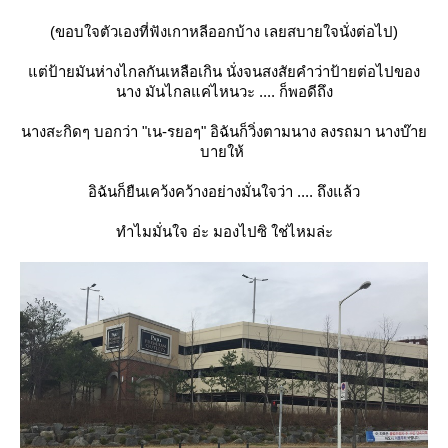
(ขอบใจตัวเองที่ฟังเกาหลีออกบ้าง เลยสบายใจนั่งต่อไป)
ต่ป้ายมันห่างไกลกันเหลือเกิน นั่งจนสงสัยคำว่าป้ายต่อไปของ
นาง มันไกลแค่ไหนวะ .... ก็พอดีถึง
นางสะกิดๆ บอกว่า "เน-รยอๆ" อิฉันก็วิ่งตามนาง ลงรถมา นางบ๊า
บายให้
อิฉันก็ยืนเคว้งคว้างอย่างมั่นใจว่า .... ถึงแล้ว
ทำไมมั่นใจ อ่ะ มองไปซิ ใช่ไหมล่ะ