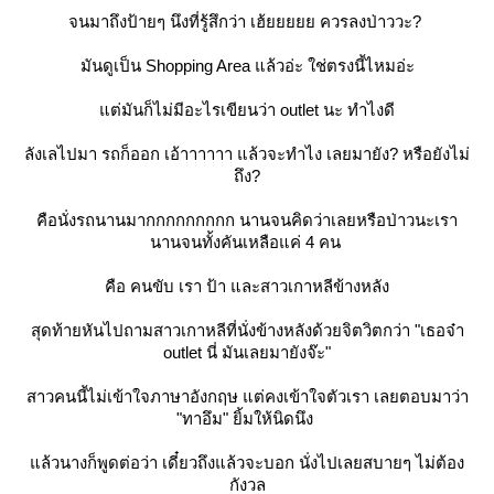
จนมาถึงป้ายๆ นึงที่รู้สึกว่า เฮ้ยยยยย ควรลงป่าววะ?
มันดูเป็น Shopping Area แล้วอ่ะ ใช่ตรงนี้ไหมอ่ะ
ต่มันก็ไม่มีอะไรเขียนว่า outlet นะ ทำไงดี
ลังเลไปมา รถก็ออก เอ้าาาาาา แล้วจะทำไง เลยมายัง? หรือยังไม่
ถึง?
คือนั่งรถนานมากกกกกกกกก นานจนคิดว่าเลยหรือป่าวนะเรา
นานจนทั้งคันเหลือแค่ 4 คน
คือ คนขับ เรา ป้า และสาวเกาหลีข้างหลัง
สุดท้ายหันไปถามสาวเกาหลีที่นั่งข้างหลังด้วยจิตวิตกว่า "เธอจ๋า
outlet นี่ มันเลยมายังจ๊ะ"
สาวคนนี้ไม่เข้าใจภาษาอังกฤษ แต่คงเข้าใจตัวเรา เลยตอบมาว่า
"ทาอึม" ยิ้มให้นิดนึง
ล้วนางก็พูดต่อว่า เดี๋ยวถึงแล้วจะบอก นั่งไปเลยสบายๆ ไม่ต้อง
กังวล