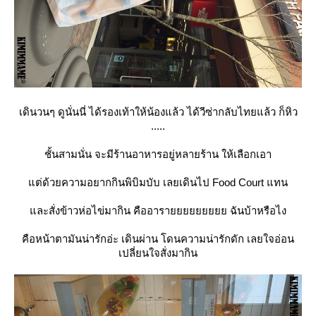
เดินวนๆ ดูนั่นนี่ ได้รองเท้าให้น้องแล้ว ได้วีซ่ากลับไทยแล้ว ก็หิว
.....
ชั้นสามนั่น จะมีร้านอาหารอยู่หลายร้าน ให้เลือกเอา
ต่ด้วยความอยากกินพิบิมบับ เลยเดินไป Food Court แทน
ละสั่งข้าวห่อไข่มากิน คืออารายยยยยยยยย ฉันบ้าหรือไง
คือหน้าตามันน่ารักอ่ะ เดินผ่าน โดนความน่ารักดัก เลยใจอ่อน
เปลี่ยนใจสั่งมากิน