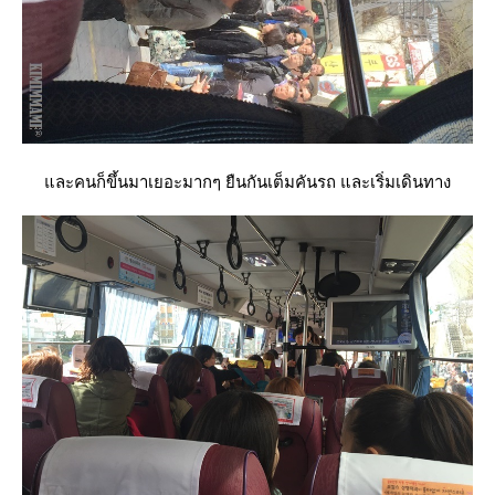
ละคนก็ขึ้นมาเยอะมากๆ ยืนกันเต็มคันรถ และเริ่มเดินทาง