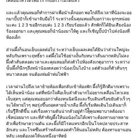
เคลื่อนไหวได้ไหม เราก็บอกว่าไม่ได้แล้ว
ละแล้วคุณหมอก็ทำการผ่าเพื่อนำเด็กออก พอใกล้ถึงเวลาที่น้องจะออ
กมาปั๊ปป๋าก็เข้ามาจับมือไว้ ระหว่างนั้นคุณหมอก็บอกว่าจะจุกๆหน่อ
นะคะ 1 2 3 ขออีกรอบค่ะ 1 2 3 เรียบร้อยแล้ว สักพักก็ได้ยินเสียงน้อง
ร้องออกมา และุคุณหมอก็นำน้องมาให้ดู และก็เชิญปั๊ปป๋าไปส่งน้องที่
ห้องเด็ก
ส่วนผึ้งก็นอนเย็บแผลต่อไป ระหว่างเย็บแผลเคยได้ยินว่าส่วนใหญ่จะ
หลับกันเพราะฤทธิ์ยา แต่ผึ้งไม่ใช้อย่างงั้นกับหนาวสั่นมากหลับไม่ลง
ผึ้งตัวสั่นตลอดเวลาและคุณหมอก็ส่งตัวไปห้องสังเกตุอาการ ระหว่าง
นั้นผึ้งก็นึกๆถึงหน้าน้องตลอดว่าน้องเป็นไงบ้าง แต่ตัวเองก็ตัวสั่นๆๆ
หนาวตลอด จนต้องห่มผ้าห่มไฟฟ้า
เวลาผ่านไปถึงเวลาย้ายห้องเพื่อกลับเข้าห้องพัก ผึ้งก็รู้สึกดีมากเพราะ
ได้เห็นหน้าน้อง แต่ที่หนักใจคือเจ็บลำตัวมากไม่อยากเคลื่อนไหวเล
เจ็บสุดๆ แต่คุณหมอบอกว่าต้องทนนิดนึงและรีบเดินหรือขยับตัวเร็วๆ
จะได้หายไวๆ พอรุ่งขึ้นถอดสายน้ำเกลือ ผึ้งก็เริ่มหัดเดินไปเดินมาก็
เริ่มรู้ึสึกดีขึ้น แต่เรื่องความดันน่ากลัวอยู่ทำให้ึุคุณพยาบาลต้องมา
เช็คบ่อยมาก และที่สำคัญผึ้งให้นมน้องไม่ได้เพราะต้องทานยาหลา
ตัวเพื่อรักษาความดัน และผึ้งก็มีโรคแทรกอีกเป็นโรคปลายประสาท
อักเสบ และโรคซึมเศร้าหลังคลอดทำให้นอนไม่หลับ ต้องทานยานอน
หลับ เลยต้องงดให้นมหนึ่งอาทิตย์