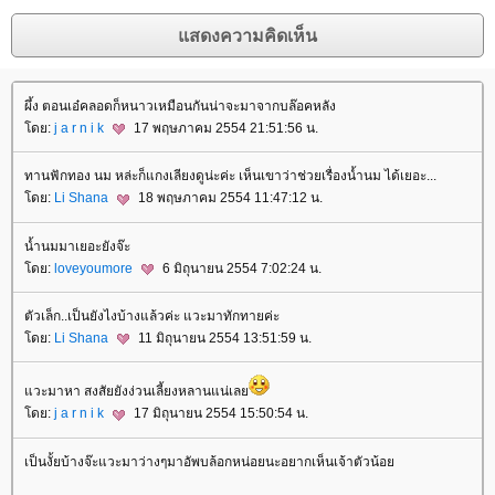
ผึ้ง ตอนเอ๋คลอดก็หนาวเหมือนกันน่าจะมาจากบล๊อคหลัง
ดย:
j a r n i k
17 พฤษภาคม 2554 21:51:56 น.
ทานฟักทอง นม หล่ะก็แกงเลียงดูน่ะค่ะ เห็นเขาว่าช่วยเรื่องน้ำนม ได้เยอะ...
ดย:
Li Shana
18 พฤษภาคม 2554 11:47:12 น.
น้ำนมมาเยอะยังจ๊ะ
ดย:
loveyoumore
6 มิถุนายน 2554 7:02:24 น.
ตัวเล็ก..เป็นยังไงบ้างแล้วค่ะ แวะมาทักทายค่ะ
ดย:
Li Shana
11 มิถุนายน 2554 13:51:59 น.
วะมาหา สงสัยยังง่วนเลี้ยงหลานแน่เล
ดย:
j a r n i k
17 มิถุนายน 2554 15:50:54 น.
เป็นงั้ยบ้างจ๊ะแวะมาว่างๆมาอัพบล้อกหน่อยนะอยากเห็นเจ้าตัวน้อ