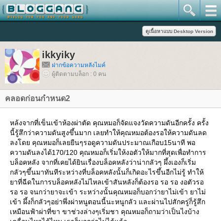
ikkyiky
ฝากข้อความหลังไมค์
ผู้ติดตามบล็อก : 0 คน
คลอดก่อนกำหนด2
หล้งจากที่เข็นเข้าห้องผ่าตัด คุณหมอก็จัดแจงวัดความดันอีกครั้ง ครั้ง
นี้รู้สึกว่าความดันสูงขึ้นมาก เลยทำให้คุณหมอต้องรอให้ความดันลด
ลงโดย คุณหมอก็เลยยืนๆรอดูความดันประมาณเกือบ15นาที พอ
ความดันลงได้170/120 คุณหมอก็เริ่มให้งอตัวให้มากที่สุดเพื่อทำการ
บล็อคหลัง จากที่เคยได้ยินเรื่องบล็อคหลังว่าน่ากลัวๆ ผึ้งเองก็เริ่ม
กลัวๆขึ้นมาทันทีระหว่างที่บล็อคหลังนั้นก็เกิดอะไรขึ้นอีกไม่รู้ ทำให้
าที่ฉีดในการบล็อคหลังไม่ไหลเข้าสันหลังก็ต้องรอ รอ รอ งอตัวรอ
รอ รอ จนกว่ายาจะเข้า ระหว่างนั้นคุณหมอก็บอกว่ายาไม่เข้า ยาไม่
เข้า ผึ้งก็กลัวๆอย่าพึ่งผ่าหนูตอนนี้นะหนูกลัว และผ่านไปสักครู่ก็รู้สึก
เหมือนฟ้าผ่าที่ขา ขาช่วงล่างๆเริ่มชา คุณหมอก็ถามว่าเป็นไงบ้าง