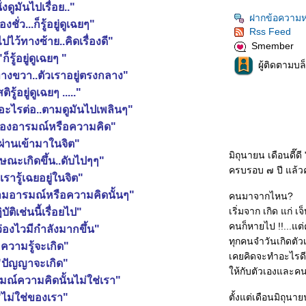
ั่งดูมันไปเรื่อย.."
ฝากข้อความห
องชั่ว...ก็รู้อยู่ดูเฉยๆ"
Rss Feed
ไว้ทางซ้าย..คิดเรื่องดี"
Smember
"ก็รู้อยู่ดูเฉยๆ "
ผู้ติดตามบล
งขวา..ตัวเราอยู่ตรงกลาง"
ติรู้อยู่ดูเฉยๆ ....."
ดอะไรต่อ..ตามดูมันไปเพลินๆ"
องอารมณ์หรือความคิด"
่ผ่านเข้ามาในจิต"
มิถุนายน เดือนดี๊ด
ษณะเกิดขึ้น..ดับไปๆๆ"
ครบรอบ ๗ ปี แล้วค
เรารู้เฉยอยู่ในจิต"
ามอารมณ์หรือความคิดนั้นๆ"
คนมาจากไหน?
เริ่มจาก เกิด แก่ 
บัติเช่นนี้เรื่อยไป"
คนก็หายไป !!...แต
่องไวมีกำลังมากขึ้น"
ทุกคนจำวันเกิดตัว
"ความรู้จะเกิด"
เคยคิดจะทำอะไรดีดี
"ปัญญาจะเกิด"
ห้กับตัวเองและคน
รมณ์ความคิดนั้นไม่ใช่เรา"
"ไม่ใช่ของเรา"
ตั้งแต่เดือนมิถุนา