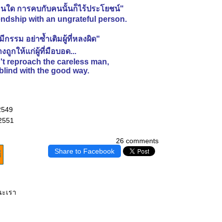
นใด การคบกับคนนั้นก็ไร้ประโยชน์"
iendship with an ungrateful person.
ี่มีกรรม อย่าซ้ำเติมผู้ที่หลงผิด"
างถูกให้แก่ผู้ที่มือบอด...
n't reproach the careless man,
e blind with the good way.
2549
2551
26 comments
Share to Facebook
ยนะเรา