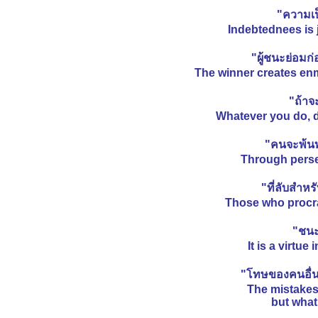
บ้างหรือไม่?
"ความเป
"อย่าคิดอยากจะเห็นแจ้งใน
Indebtednees is j
ธรรม...ถึงเวลาจะเห็นเอง"
"ลาภ 4 ประการ" ที่มนุษย์เราควร
"ผู้ชนะย่อมก่
ภูมิใจ
The winner creates enmi
"ปริศนาธรรม..๓ นิ้ว!"
"ถ้าจ
ความสวยไม่เที่ยงแท้ - แต่ความดี
Whatever you do, do
คงทน!!
ไส้เดือนเขียนจดหมายถึงมนุษย์
"คนจะพ้นท
"ตอน มงคล" หลวงพี่เอี้ยง...วัด
Through perse
มะนาวหวาน
"เด็กหญิงความรักกับนายรองเท้า"
"ที่ลับสำห
การเมืองนำหน้าศาสนา..ศาสนา
Those who procras
เสื่อม!!ศาสนานำการเมือง..บ้าน
เมืองเจริญ.
"ชนะ
"นักเดินทาง ตะเกียง และ
It is a virtu
สงจันทร์"
"โทษของคนอื่น
อย่าให้ใจพ่ายแพ้!!
The mistakes 
กำลังใจดีๆ ให้ตัวเอง
but what
การให้ธรรมเป็นทานชนะการให้ทั้ง