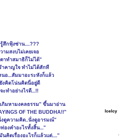
่รู้สึกฟุ้งซ่าน....???
วามสงบไม่เคยเจอ
ตาทำสมาธิก็ไม่ได้"
รำคาญใจ ทำไม่ได้สักที
บหนอ...สัมมาอะระหังก็แล้ว
ยังคิดโน่นคิดนี่อยู่ดี
ู้จะทำอย่างไรดี...!!
อภิมหามงคลธรรม" ขึ้นมาอ่าน
lcelcy
!!SAYINGS OF THE BUDDHA!!"
นั่งดูความคิด..นั่งดูอารมณ์"
งท่องคำอะไรทั้งสิ้น..."
ามันคิดเรื่องอะไรก็แล้วแต่...."