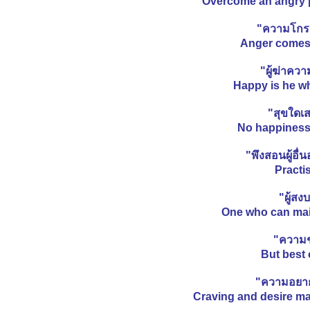
อ้ โอ๋ อนิจจา สังขาราไม่เที่ยงตรง
Overcome an angry p
การแก้ปัญหา "เรียกสติ"
"ความโกร
"พ้นแล้วโว้ย!!" ปริศนาธรรมจาก
Anger comes a
ภาพ ท่านพุทธทาส อินทปัญโญ
"ผมไม่อยากตายแล้ว" ไม่ต้องรอจน
"ผู้ฆ่าควา
ตายก็ได้เจอนรกบนดินแล้ว
Happy is he wh
ชีวิตของเรา ต่างอะไรกัน ผ้าขี้ริ้ว
(อีกมุมที่น่าคิด)
"สุขใดเ
"คำย่าฝากไว้" ชีวิตคนเราก็เท่านี้
No happiness
หละ
คุณคิดอย่างไรกับผู้มีพระคุณ? "เด็ก
"พึงสอนผู้อื
น้อยกับต้นแอปเปิ้ล"
Practi
"แม้ความเป็นหนึ่งก็เป็นศูนย์"
"ผู้สง
"ปราชญ์สรรเสริญว่าธรรมนั้นล้ำ
One who can main
เลิศ" พระราชนิพนธ์ร.๖
"คนจะดี มิใช่ดี ด้วยมีทรัพย์"
"ความชั
คติธรรมนำชีวิต ๒
But best o
คติธรรมนำชีวิต ๑ (พระไตรปิฏก )
"เขาอยู่ในโลก แต่มิได้เป็นคนของ
"ความอยากย
ลก"
Craving and desire ma
คุณเคยทำหน้าที่เป็น "ร่ม" ให้ใคร