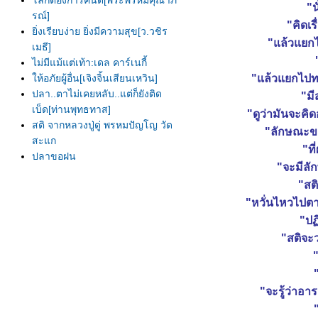
ลกต้องการคนดี[พระพรหมคุณาภ
"น
รณ์]
"คิดเรื่
ิ่งเรียบง่าย ยิ่งมีความสุข[ว.วชิร
"แล้วแยกไป
เมธี]
ไม่มีแม้แต่เท้า:เดล คาร์เนกี้
ห้อภัยผู้อื่น[เจิงจิ้นเสียนเหวิน]
"แล้วแยกไปทา
ปลา..ตาไม่เคยหลับ..แต่ก็ยังติด
"มีส
เบ็ด[ท่านพุทธทาส]
"ดูว่ามันจะคิ
สติ จากหลวงปู่ดู่ พรหมปัญโญ วัด
"ลักษณะข
สะแก
"ที
ปลาขอฝน
"จะมีลัก
ความสุขที่เลือนหายไป
"สติ
บ่งกันไม่ลงตัว
"หวั่นไหวไปต
บุญที่ให้ทานแก่ปลา
ก่องข้าวน้อยฆ่าแม่
"ปฏิ
อ่านตรงนี้สักนิด ก่อนคิดฆ่าตัวตา
"สติจะว
...
" ตะปู "
"จะรู้ว่าอา
ฆ่ายุง
การไว้วางใจ