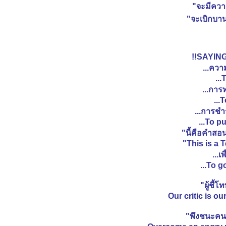
ทำบุญละลายบาป จะได้หรือไม่ ?
"จะมีควา
ขืนทำ...จะช้ำใจ ว.วชิรเมธี
"จะเบิกบาน
อภัยโทษ
อานิสงส์ของศีล
ต้นไม้ที่ใกล้ฝั่ง
!!SAYIN
ขอในสิ่งที่ไม่ควรขอ
...ควา
คนชั่วสรรเสริญกันเอง
...
นิทานชาดก "ประโยชน์ของการคบ
...การ
มิตร"
...
นิทานชาดก เต่าชอบโอ้อวด
...การชำร
นิทานชาดก หนอนท้าสู้กับช้าง
...To p
กิเลสไม่เคยเหนื่อย..แต่ใจคนเราสิ
"นี้คือคำสอ
จะเหนื่อยหนักหนาสาหัสไม่รู้กี่เท่า
"This is a 
...ทดน้ำดีไล่น้ำเสีย...
...เ
ผลบุญ-ผลกรรม(มีภาพและกลอน)
...To g
กรรมชาตินี้ "หนังสือ ชักธงธรรม"
อย่าหลงเชื่อ
"ผู้ชี้โ
คนดี-ของดี
Our critic is o
ลกธรรม ๘ ประการ "หลวงพ่อ
สนอง กตปุญโญ"
"พึงชนะคน