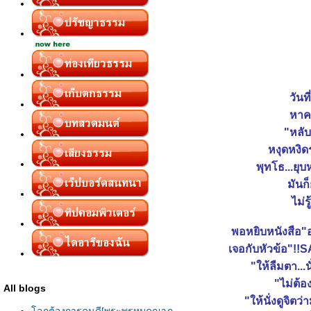
วันที
หาค
"หลับ
หงุดหงิด
พุทโธ...ยุ
มันก็
ไม่ร
พอหยิบหนังสือ"
เจอกับหัวข้อ"
"ให้ลืมตา...
"ไม่ต้อ
All blogs
"ให้นั่งดูจิตว่