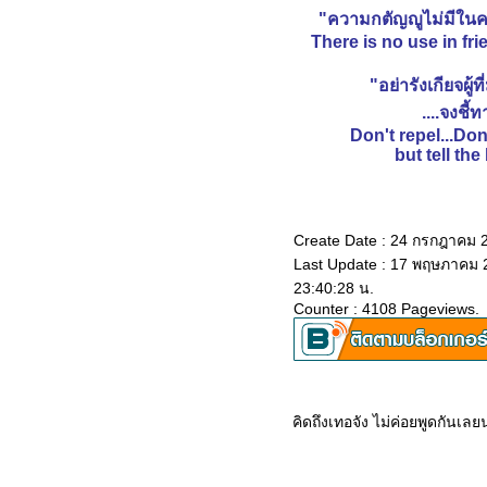
ปวง
"ความกตัญญูไม่มีในค
"ผู้สงบใจได้ย่อมอยู่เป็นสุข"
There is no use in fr
"ผู้ฟุ้งซ่าน..!!"
"หลวงพี่เอี้ยง..วัดมะนาวหวาน"
"อย่ารังเกียจผู้ท
"ชีวิตยังมีหวัง"
....จงชี้ท
"เหมาตุ่น”
Don't repel...Do
"ความรู้ท่วมหัวเอาตัวไม่รอด"
but tell th
"ปาจิน”
"ซุนยาง”
"ซุนวู"
Create Date : 24 กรกฎาคม 
"ขงเบ้ง"
Last Update : 17 พฤษภาคม 
"Overflowed ted"ชาล้นถ้ว
23:40:28 น.
นิทานเซน
Counter : 4108 Pageviews.
ปราชญ์สอนว่า..
คิดถึงเทอจัง ไม่ค่อยพูดกันเล