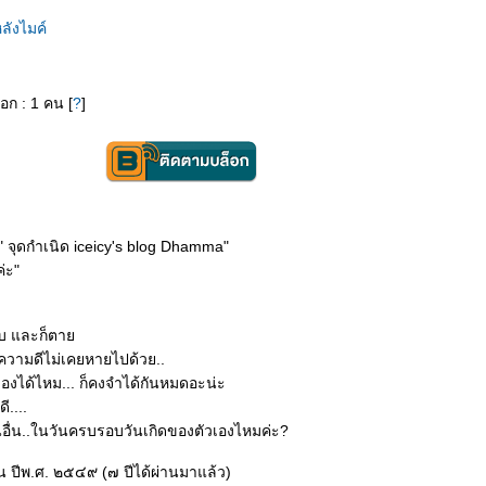
ลังไมค์
็อก : 1 คน [
?
]
ี " จุดกำเนิด iceicy's blog Dhamma"
่ะ"
เจ็บ และก็ตา
่ความดีไม่เคยหายไปด้วย..
เองได้ไหม... ก็คงจำได้กันหมดอะน่ะ
....
อื่น..ในวันครบรอบวันเกิดของตัวเองไหมค่ะ?
ยน ปีพ.ศ. ๒๕๔๙ (๗ ปีได้ผ่านมาแล้ว)