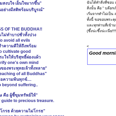
ฉันได้ทำสิ่งที่ชอบ
มสงบใจ เย็นใจมากขึ้น"
สิ่งนั้น คือ " บล๊อ
อย่างมีสติพร้อมบริบูรณ์"
เริ่มจากทำไม่เป็น
ทั้งนี้ ขอขอบพระค
ละทุกท่านที่เข้าม
GS OF THE BUDDHA!!
(ซึ้งน่ะซึ้งน่ะเนี่ย!!!
มไม่ทำบาปชั่วทั้งปวง
To avoid all evils
ทำความดีให้ถึงพร้อม
<
To cultivate good
Good morn
ะใจให้บริสุทธิ์ผ่องแผ้ว
urify one's own mind
นของพระพุทธเจ้าทั้งหลาย"
Teaching of all Buddhas"
พื่อความพ้นทุกข์....
o beyond suffering..
ทษ คือ ผู้ชี้ขุมทรัพย์ให้"
ur guide to precious treasure.
โกรธ ด้วยความไม่โกรธ"