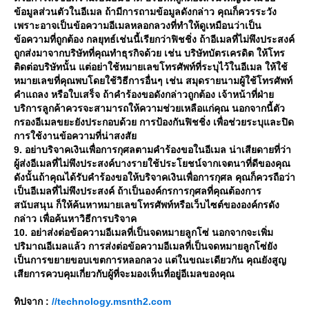
ข้อมูลส่วนตัวในอีเมล ถ้ามีการถามข้อมูลดังกล่าว คุณก็ควรระวัง
เพราะอาจเป็นข้อความอีเมลหลอกลวงที่ทำให้ดูเหมือนว่าเป็น
ข้อความที่ถูกต้อง กลยุทธ์เช่นนี้เรียกว่าฟิชชิ่ง ถ้าอีเมลที่ไม่พึงประสงค์
ถูกส่งมาจากบริษัทที่คุณทำธุรกิจด้วย เช่น บริษัทบัตรเครดิต ให้โทร
ติดต่อบริษัทนั้น แต่อย่าใช้หมายเลขโทรศัพท์ที่ระบุไว้ในอีเมล ให้ใช้
หมายเลขที่คุณพบโดยใช้วิธีการอื่นๆ เช่น สมุดรายนามผู้ใช้โทรศัพท์
คำแถลง หรือใบเสร็จ ถ้าคำร้องขอดังกล่าวถูกต้อง เจ้าหน้าที่ฝ่า
บริการลูกค้าควรจะสามารถให้ความช่วยเหลือแก่คุณ นอกจากนี้ตัว
กรองอีเมลขยะยังประกอบด้วย การป้องกันฟิชชิ่ง เพื่อช่วยระบุและปิด
การใช้งานข้อความที่น่าสงสั
9. อย่าบริจาคเงินเพื่อการกุศลตามคำร้องขอในอีเมล น่าเสียดายที่ว่า
ผู้ส่งอีเมลที่ไม่พึงประสงค์บางรายใช้ประโยชน์จากเจตนาที่ดีของคุณ
ดังนั้นถ้าคุณได้รับคำร้องขอให้บริจาคเงินเพื่อการกุศล คุณก็ควรถือว่า
เป็นอีเมลที่ไม่พึงประสงค์ ถ้าเป็นองค์กรการกุศลที่คุณต้องการ
สนับสนุน ก็ให้ค้นหาหมายเลขโทรศัพท์หรือเว็บไซต์ขององค์กรดัง
กล่าว เพื่อค้นหาวิธีการบริจาค
10. อย่าส่งต่อข้อความอีเมลที่เป็นจดหมายลูกโซ่ นอกจากจะเพิ่ม
ปริมาณอีเมลแล้ว การส่งต่อข้อความอีเมลที่เป็นจดหมายลูกโซ่ยัง
เป็นการขยายขอบเขตการหลอกลวง แต่ในขณะเดียวกัน คุณยังสูญ
เสียการควบคุมเกี่ยวกับผู้ที่จะมองเห็นที่อยู่อีเมลของคุณ
ทิปจาก :
//technology.msnth2.com