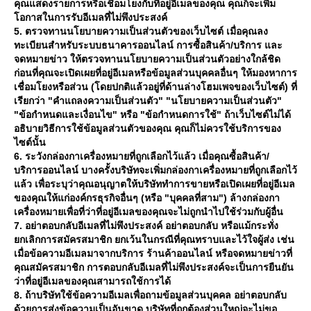
คุณแสดงรายการหรือเชื่อมโยงกับที่อยู่อีเมลของคุณ คุณก็จะเพิ่ม
อกาสในการรับอีเมลที่ไม่พึงประสงค์
5. ตรวจทานนโยบายความเป็นส่วนตัวของเว็บไซต์ เมื่อคุณลง
ทะเบียนสำหรับระบบธนาคารออนไลน์ การซื้อสินค้า/บริการ และ
จดหมายข่าว ให้ตรวจทานนโยบายความเป็นส่วนตัวอย่างใกล้ชิด
ก่อนที่คุณจะเปิดเผยที่อยู่อีเมลหรือข้อมูลส่วนบุคคลอื่นๆ ให้มองหาการ
เชื่อมโยงหรือส่วน (โดยปกติแล้วอยู่ที่ด้านล่างโฮมเพจของเว็บไซต์) ที่
เรียกว่า "คำแถลงความเป็นส่วนตัว" "นโยบายความเป็นส่วนตัว"
"ข้อกำหนดและเงื่อนไข" หรือ "ข้อกำหนดการใช้" ถ้าเว็บไซต์ไม่ได้
อธิบายวิธีการใช้ข้อมูลส่วนตัวของคุณ คุณก็ไม่ควรใช้บริการของ
ไซต์นั้น
6. ระวังกล่องกาเครื่องหมายที่ถูกเลือกไว้แล้ว เมื่อคุณซื้อสินค้า/
บริการออนไลน์ บางครั้งบริษัทจะเพิ่มกล่องกาเครื่องหมายที่ถูกเลือกไว้
ล้ว เพื่อระบุว่าคุณอนุญาตให้บริษัททำการขายหรือเปิดเผยที่อยู่อีเมล
ของคุณให้แก่องค์กรธุรกิจอื่นๆ (หรือ "บุคคลที่สาม") ล้างกล่องกา
เครื่องหมายเพื่อที่ว่าที่อยู่อีเมลของคุณจะไม่ถูกนำไปใช้ร่วมกับผู้อื่น
7. อย่าตอบกลับอีเมลที่ไม่พึงประสงค์ อย่าตอบกลับ หรือแม้กระทั่ง
กเลิกการสมัครสมาชิก ยกเว้นในกรณีที่คุณทราบและไว้ใจผู้ส่ง เช่น
เมื่อข้อความอีเมลมาจากบริการ ร้านค้าออนไลน์ หรือจดหมายข่าวที่
คุณสมัครสมาชิก การตอบกลับอีเมลที่ไม่พึงประสงค์จะเป็นการยืนยัน
ว่าที่อยู่อีเมลของคุณสามารถใช้การได้
8. ถ้าบริษัทใช้ข้อความอีเมลเพื่อถามข้อมูลส่วนบุคคล อย่าตอบกลับ
ด้วยการส่งข้อความเป็นอันขาด บริษัทที่ถูกต้องส่วนใหญ่จะไม่ขอ