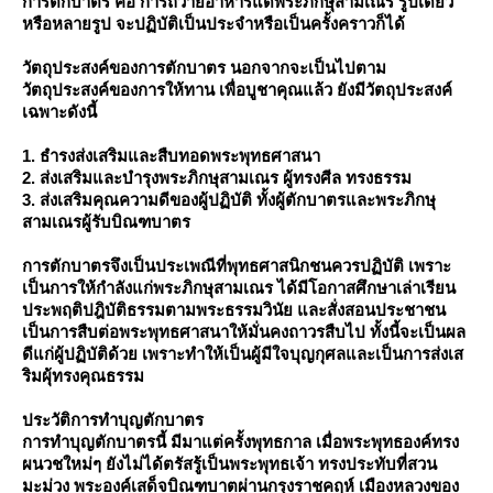
การตักบาตร คือ การถวายอาหารแด่พระภิกษุสามเณร รูปเดียว
หรือหลายรูป จะปฏิบัติเป็นประจำหรือเป็นครั้งคราวก็ได้
วัตถุประสงค์ของการตักบาตร นอกจากจะเป็นไปตาม
วัตถุประสงค์ของการให้ทาน เพื่อบูชาคุณแล้ว ยังมีวัตถุประสงค์
เฉพาะดังนี้
1. ธำรงส่งเสริมและสืบทอดพระพุทธศาสนา
2. ส่งเสริมและบำรุงพระภิกษุสามเณร ผู้ทรงศีล ทรงธรรม
3. ส่งเสริมคุณความดีของผู้ปฏิบัติ ทั้งผู้ตักบาตรและพระภิกษุ
สามเณรผู้รับบิณฑบาตร
การตักบาตรจึงเป็นประเพณีที่พุทธศาสนิกชนควรปฏิบัติ เพราะ
เป็นการให้กำลังแก่พระภิกษุสามเณร ได้มีโอกาสศึกษาเล่าเรียน
ประพฤติปฎิบัติธรรมตามพระธรรมวินัย และสั่งสอนประชาชน
เป็นการสืบต่อพระพุทธศาสนาให้มั่นคงถาวรสืบไป ทั้งนี้จะเป็นผล
ดีแก่ผู้ปฏิบัติด้วย เพราะทำให้เป็นผู้มีใจบุญกุศลและเป็นการส่งเส
ริมผุ้ทรงคุณธรรม
ประวัติการทำบุญตักบาตร
การทำบุญตักบาตรนี้ มีมาแต่ครั้งพุทธกาล เมื่อพระพุทธองค์ทรง
ผนวชใหม่ๆ ยังไม่ได้ตรัสรู้เป็นพระพุทธเจ้า ทรงประทับที่สวน
มะม่วง พระองค์เสด็จบิณฑบาตผ่านกรุงราชคฤห์ เมืองหลวงของ