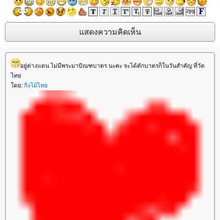
อยู่ต่างแดน ไม่มีพระมาบิณฑบาตร นะคะ จะได้ตักบาตรก็ในวันสำคัญ ที่วัด
ไท
ดย:
กิ่งไม้ไท