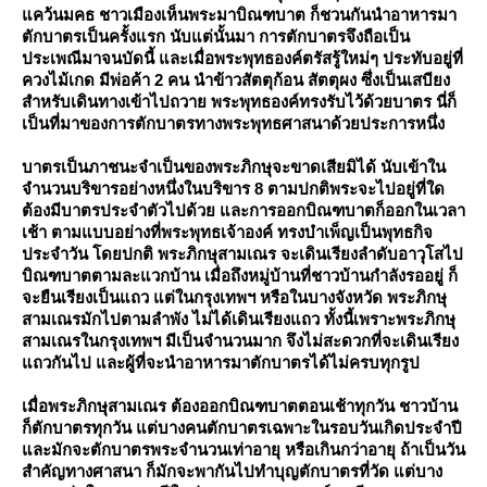
คว้นมคธ ชาวเมืองเห็นพระมาบิณฑบาต ก็ชวนกันนำอาหารมา
ตักบาตรเป็นครั้งแรก นับแต่นั้นมา การตักบาตรจึงถือเป็น
ประเพณีมาจนบัดนี้ และเมื่อพระพุทธองค์ตรัสรู้ใหม่ๆ ประทับอยู่ที่
ควงไม้เกด มีพ่อค้า 2 คน นำข้าวสัตตุก้อน สัตตุผง ซึ่งเป็นเสบียง
สำหรับเดินทางเข้าไปถวาย พระพุทธองค์ทรงรับไว้ด้วยบาตร นี่ก็
เป็นที่มาของการตักบาตรทางพระพุทธศาสนาด้วยประการหนึ่ง
บาตรเป็นภาชนะจำเป็นของพระภิกษุจะขาดเสียมิได้ นับเข้าใน
จำนวนบริขารอย่างหนึ่งในบริขาร 8 ตามปกติพระจะไปอยู่ที่ใด
ต้องมีบาตรประจำตัวไปด้วย และการออกบิณฑบาตก็ออกในเวลา
เช้า ตามแบบอย่างที่พระพุทธเจ้าองค์ ทรงบำเพ็ญเป็นพุทธกิจ
ประจำวัน โดยปกติ พระภิกษุสามเณร จะเดินเรียงลำดับอาวุโสไป
บิณฑบาตตามละแวกบ้าน เมื่อถึงหมู่บ้านที่ชาวบ้านกำลังรออยู่ ก็
จะยืนเรียงเป็นแถว แต่ในกรุงเทพฯ หรือในบางจังหวัด พระภิกษุ
สามเณรมักไปตามลำพัง ไม่ได้เดินเรียงแถว ทั้งนี้เพราะพระภิกษุ
สามเณรในกรุงเทพฯ มีเป็นจำนวนมาก จึงไม่สะดวกที่จะเดินเรียง
ถวกันไป และผู้ที่จะนำอาหารมาตักบาตรได้ไม่ครบทุกรูป
เมื่อพระภิกษุสามเณร ต้องออกบิณฑบาตตอนเช้าทุกวัน ชาวบ้าน
ก็ตักบาตรทุกวัน แต่บางคนตักบาตรเฉพาะในรอบวันเกิดประจำปี
ละมักจะตักบาตรพระจำนวนเท่าอายุ หรือเกินกว่าอายุ ถ้าเป็นวัน
สำคัญทางศาสนา ก็มักจะพากันไปทำบุญตักบาตรที่วัด แต่บาง