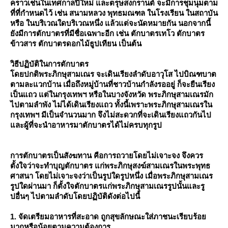
คราวเช่นในเทศกาลปีใหม่ และตรุษสงกรานต์ จะมีการชุมนุมตาม
ที่ที่กำหนดไว้ เช่น สนามหลวง พุทธมณฑล ในโรงเรียน ในสถาบัน
หรือ ในบริเวณใดบริเวณหนึ่ง แล้วแต่จะนัดหมายกัน นอกจากนี้
ังมีการตักบาตรที่มีชื่อเฉพาะอีก เช่น ตักบาตรเทโว ตักบาตร
ข้าวสาร ตักบาตรดอกไม้ธูปเทียน เป็นต้น
วิธีปฏิบัติในการตักบาตร
ดยปกติพระภิกษุสามเณร จะเดินเรียงลำดับอาวุโส ไปบิณฑบาต
ตามละแวกบ้าน เมื่อถึงหมู่บ้านที่ชาวบ้านกำลังรออยู่ ก็จะยืนเรียง
เป็นแถว แต่ในกรุงเทพฯ หรือในบางจังหวัด พระภิกษุสามเณรมัก
ไปตามลำพัง ไม่ได้เดินเรียงแถว ทั้งนี้เพราะพระภิกษุสามเณรใน
กรุงเทพฯ มีเป็นจำนวนมาก จึงไม่สะดวกที่จะเดินเรียงแถวกันไป
ละผู้ที่จะนำอาหารมาตักบาตรได้ไม่ครบทุกรูป
การตักบาตรเป็นสังฆทาน คือการถวายโดยไม่เจาะจง จึงควร
ตั้งใจว่าจะทำบุญตักบาตร แก่พระภิกษุสงฆ์สามเณรในพระพุทธ
ศาสนา โดยไม่เจาะจงว่าเป็นรูปใดรูปหนึ่ง เมื่อพระภิกษุสามเณร
รูปใดผ่านมา ก็ตั้งใจตักบาตรแก่พระภิกษุสามเณรรูปนั้นและรู
ปอื่นๆ ไปตามลำดับโดยปฏิบัติดังต่อไปนี้
1. จัดเตรียมอาหารที่สะอาด ถูกสุขลักษณะใส่ภาชนะเรียบร้อ
มากหรือน้อยตามความต้องการ