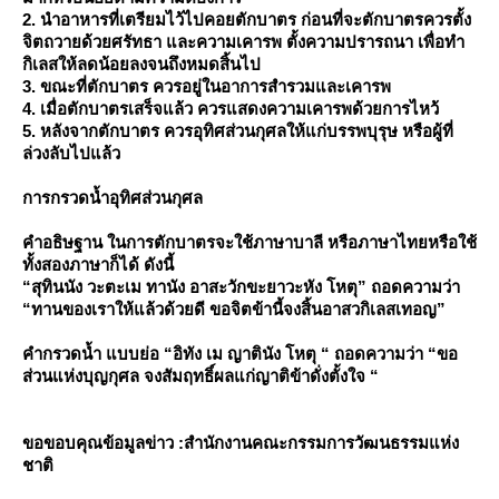
2. นำอาหารที่เตรียมไว้ไปคอยตักบาตร ก่อนที่จะตักบาตรควรตั้ง
จิตถวายด้วยศรัทธา และความเคารพ ตั้งความปรารถนา เพื่อทำ
กิเลสให้ลดน้อยลงจนถึงหมดสิ้นไป
3. ขณะที่ตักบาตร ควรอยู่ในอาการสำรวมและเคารพ
4. เมื่อตักบาตรเสร็จแล้ว ควรแสดงความเคารพด้วยการไหว้
5. หลังจากตักบาตร ควรอุทิศส่วนกุศลให้แก่บรรพบุรุษ หรือผู้ที่
ล่วงลับไปแล้ว
การกรวดน้ำอุทิศส่วนกุศล
คำอธิษฐาน ในการตักบาตรจะใช้ภาษาบาลี หรือภาษาไทยหรือใช้
ทั้งสองภาษาก็ได้ ดังนี้
“สุทินนัง วะตะเม ทานัง อาสะวักขะยาวะหัง โหตุ” ถอดความว่า
“ทานของเราให้แล้วด้วยดี ขอจิตข้านี้จงสิ้นอาสวกิเลสเทอญ”
คำกรวดน้ำ แบบย่อ “อิทัง เม ญาตินัง โหตุ “ ถอดความว่า “ขอ
ส่วนแห่งบุญกุศล จงสัมฤทธิ์ผลแก่ญาติข้าดั่งตั้งใจ “
ขอขอบคุณข้อมูลข่าว :สำนักงานคณะกรรมการวัฒนธรรมแห่ง
ชาติ