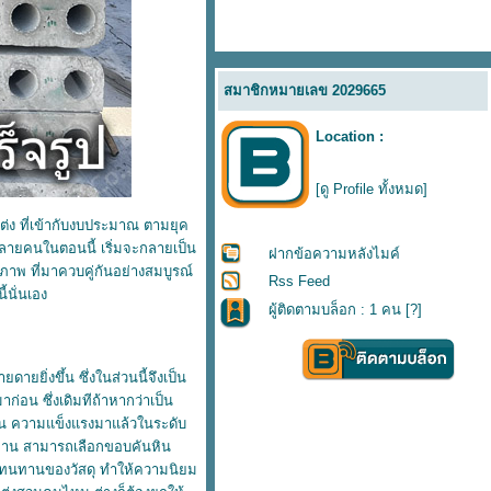
สมาชิกหมายเลข 2029665
Location :
[ดู Profile ทั้งหมด]
ต่ง ที่เข้ากับงบประมาณ ตามยุค
รหลายคนในตอนนี้ เริ่มจะกลายเป็น
ฝากข้อความหลังไมค์
ุณภาพ ที่มาควบคู่กันอย่างสมบูรณ์
Rss Feed
้นั่นเอง
ผู้ติดตามบล็อก : 1 คน [
?
]
ดายยิ่งขึ้น ซึ่งในส่วนนี้จึงเป็น
่อน ซึ่งเดิมทีถ้าหากว่าเป็น
ทาน ความแข็งแรงมาแล้วในระดับ
ำให้ท่าน สามารถเลือกขอบคันหิน
งความทนทานของวัสดุ ทำให้ความนิยม