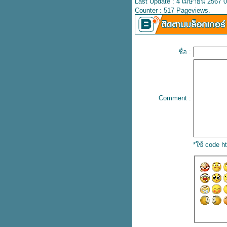
Last Update : 4 เมษายน 2567 0
คงความสวยงามของบล็อคปูพื้น
Counter : 517 Pageviews.
ด้วยขอบคันหินสำเร็จรูป
ปูพื้นทุกรูปแบบ จบงานด้วยแผ่นปู
ทางเท้า
นวัตกรรมใหม่ของงานฐานราก
ชื่อ :
ที่มาพร้อมกับแบบหล่อฟุตติ้ง
สำเร็จรูป
กฏระเบียบของเสาไฟฟ้าและระยะ
ห่างระหว่างสิ่งปลูกสร้าง
Comment :
มิติใหม่ของการสร้างรั้วบ้าน ด้วยรั้ว
สำเร็จรูป
เสาเข็มสี่เหลี่ยมตันวัสดุที่สำคัญของ
ฐานราก
เสาเข็มสี่เหลี่ยมตัน เสาเข็ม
*ใช้ code 
คอนกรีตเสริมเหล็กมาตรฐาน มอก.
กำแพงสำเร็จรูป คุ้มกว่า ติดตั้ง
สะดวกกว่า
งานฐานรากและเสาเข็มไอ ตัวแปร
คุณภาพงานก่อสร้าง
บ้านริมแม่น้ำหรือพื้นที่ก่อสร้างใน
สภาวะดินต่างระดับ กับการใช้งาน