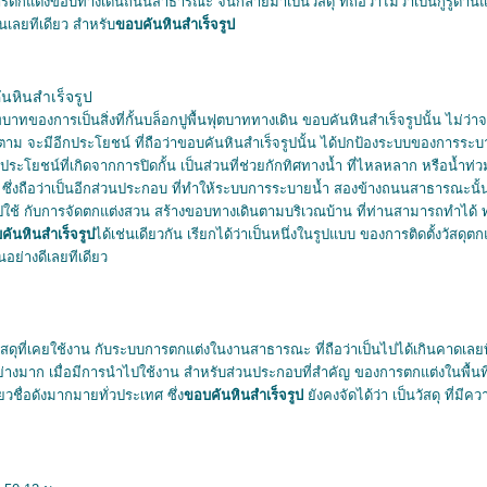
รตกแต่งขอบทางเดินถนนสาธารณะ จนกลายมาเป็นวัสดุ ที่ถือว่าไม่ว่าเป็นกูรูด้าน
วนเลยทีเดียว สำหรับ
ขอบคันหินสำเร็จรูป
นหินสำเร็จรูป
บาทของการเป็นสิ่งที่กั้นบล็อกปูพื้นฟุตบาททางเดิน ขอบคันหินสำเร็จรูปนั้น ไม่ว่าจ
 จะมีอีกประโยชน์ ที่ถือว่าขอบคันหินสำเร็จรูปนั้น ได้ปกป้องระบบของการระบ
ระโยชน์ที่เกิดจากการปิดกั้น เป็นส่วนที่ช่วยกักทิศทางน้ำ ที่ไหลหลาก หรือน้ำท่ว
่งถือว่าเป็นอีกส่วนประกอบ ที่ทำให้ระบบการระบายน้ำ สองข้างถนนสาธารณะนั้น 
ใช้ กับการจัดตกแต่งสวน สร้างขอบทางเดินตามบริเวณบ้าน ที่ท่านสามารถทำได้ 
คันหินสำเร็จรูป
ได้เช่นเดียวกัน เรียกได้ว่าเป็นหนึ่งในรูปแบบ ของการติดตั้งวัสดุ
นอย่างดีเลยทีเดียว
ุที่เคยใช้งาน กับระบบการตกแต่งในงานสาธารณะ ที่ถือว่าเป็นไปได้เกินคาดเลยทีเด
่างมาก เมื่อมีการนำไปใช้งาน สำหรับส่วนประกอบที่สำคัญ ของการตกแต่งในพื้น
ยวชื่อดังมากมายทั่วประเทศ ซึ่ง
ขอบคันหินสำเร็จรูป
ังคงจัดได้ว่า เป็นวัสดุ ที่มีคว