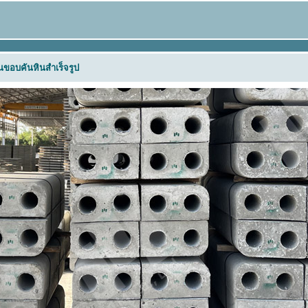
านขอบคันหินสำเร็จรูป