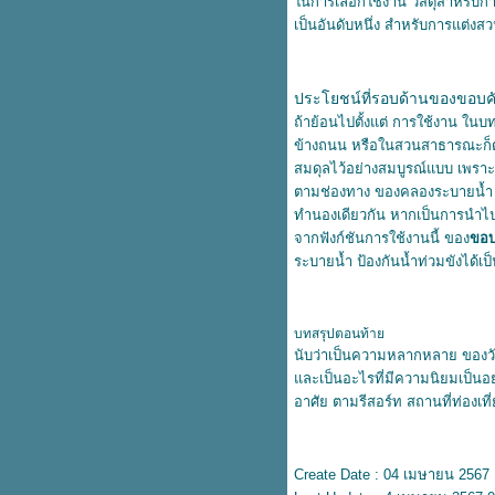
นการเลือกใช้งาน วัสดุสำหรับกา
เสาเข็มไอหรือเสาเข็มรูปตัวไอ เสา
เป็นอันดับหนึ่ง สำหรับการแต่งส
เข็มที่ทั้งทนทั้งถูก
มิติที่ครบวงจร สำหรับการใช้งาน
ขอบคันหินสำเร็จรูป
ประโยชน์ที่รอบด้านของขอบคั
เสารั้วอัดแรง เสารั้วสำหรับพื้นที่
ถ้าย้อนไปตั้งแต่ การใช้งาน ในบท
การเกษตรและอีกหลากหลา
ข้างถนน หรือในสวนสาธารณะก็ตาม
ประโยชน์ใช้สอ
สมดุลไว้อย่างสมบูรณ์แบบ เพราะป
ตกแต่งสวยด้วยงบหลักร้อย แต่วิวที่
ตามช่องทาง ของคลองระบายน้ำ ซึ
ได้เป็นหลักล้าน เมื่อใช้ขอบคันหิน
ทำนองเดียวกัน หากเป็นการนำไป
สำเร็จรูป
จากฟังก์ชันการใช้งานนี้ ของ
ขอบ
ขอบคันหินสำเร็จรูป กับมุมสวยๆ
ระบายน้ำ ป้องกันน้ำท่วมขังได้เป็
นสวนของทุกบ้าน
เสาเข็มไมโครไพล์กับรูปแบบของ
การนำไปใช้งานที่นิยมในยุคนี้
บทสรุปตอนท้า
ส่วนต่อเติมของทุกบ้าน จำเป็นต้อง
นับว่าเป็นความหลากหลาย ของวัสด
ช้เสาเข็มไมโครไพล์ เพื่อตัดปัญหา
ละเป็นอะไรที่มีความนิยมเป็นอย
การทรุดตัว
อาศัย ตามรีสอร์ท สถานที่ท่องเที่
การกั้นเขตแดน หรือทำแนวรั้วด้ว
ลวดตาข่ายถัก
การใช้งานอย่างเอนกประสงค์ของ
Create Date : 04 เมษายน 2567
ลวดตาข่ายถัก