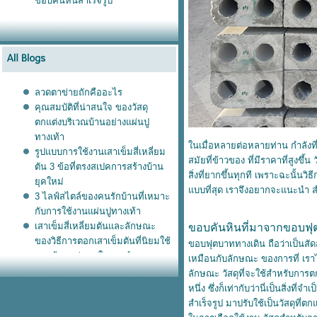
ขอบคันหินสำเร็จรูป
ลวดตาข่ายถักคืออะไร
คุณสมบัติที่น่าสนใจ ของวัสดุ
ตกแต่งบริเวณบ้านอย่างแผ่นปู
ทางเท้า
นเมื่อหลายต่อหลายท่าน กำลังที
รูปแบบการใช้งานเสาเข็มสี่เหลี่ยม
สมัยที่ข้าวของ ที่มีราคาที่สูงข
ตัน 3 ข้อที่ตรงสเปคการสร้างบ้าน
สิ่งที่ยากขึ้นทุกที เพราะฉะนั้นว
ุคใหม่
บบที่สุด เราจึงอยากจะแนะนำ ส
3 ไลฟ์สไตล์ของคนรักบ้านที่เหมาะ
กับการใช้งานแผ่นปูทางเท้า
เสาเข็มสี่เหลี่ยมตันและลักษณะ
ขอบคันหินที่มาจากขอบฟุตบา
ของวิธีการตอกเสาเข็มตันที่นิยมใช้
ขอบฟุตบาททางเดิน ถือว่าเป็นสัดส่ว
รวมข้อมูลน่าสนใจของกำแพง
เหมือนกับลักษณะ ของการที่ เราไ
สำเร็จรูป ที่เป็นที่นิยมแพร่หลายใน
ลักษณะ วัสดุที่จะใช้สำหรับการ
ทุกบ้านของยุคนี้
หนึ่ง ซึ่งก็เท่ากับว่านี่เป็นสิ่ง
ทำไมยุคนี้ จึงมีความนิยม ใช้งาน
สำเร็จรูป มาปรับใช้เป็นวัสดุที่
เสาเข็มไมโครไพล์