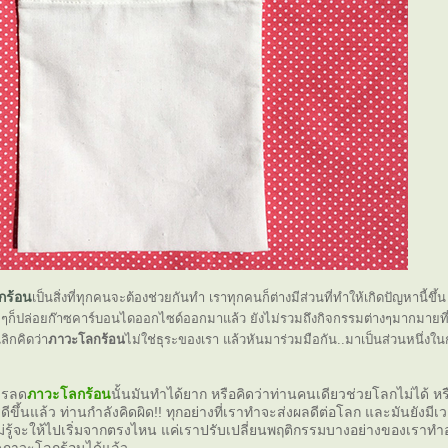
กร้อน
เป็นสิ่งที่ทุกคนจะต้องช่วยกันทำ เราทุกคนก็ต่างมีส่วนที่ทำให้เกิดปัญหานี้ขึ้
ยๆก็ปล่อยก๊าซคาร์บอนไดออกไซด์ออกมาแล้ว ยังไม่รวมถึงกิจกรรมต่างๆมากมายที่เ
เลิกคิดว่า
ภาวะโลกร้อน
ไม่ใช่ธุระของเรา แล้วหันมาร่วมมือกัน..มาเป็นส่วนหนึ่ง
การลด
ภาวะโลกร้อน
นั้นมันทำได้ยาก หรือคิดว่าท่านคนเดียวช่วยโลกไม่ได้ 
ไรดีขึ้นแล้ว ท่านกำลังคิดผิด!! ทุกอย่างที่เราทำจะส่งผลดีต่อโลก และมันยังมีเวลา
็ไม่รู้จะให้ไปเริ่มจากตรงไหน แค่เราปรับเปลี่ยนพฤติกรรมบางอย่างของเราทำอยู