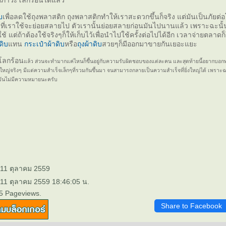
ภาวะโลกร้อนได้แล้ว
บ
เพื่อลดใช้ถุงพลาสติก
ถุงพลาสติกทำให้เราสะดวกขึ้นก็จริง แต่มันเป็นภัยต่
ที่เราใช้จะย่อยสลายไป ตัวเรานั้นย่อยสลายก่อนมันไปนานแล้ว เพราะฉะนั้น
ใช้ แต่ถ้าต้องใช้จริงๆก็ให้เก็บไว้เพื่อนำไปใช้ครั้งต่อไปได้อีก เวลาจ่ายตลาดก็
ดิบ
ทน
กระเป๋าผ้าดิบ
หรือ
ถุงผ้าดิบ
สวยๆก็มีออกมาขายกันเยอะแยะ
ลกร้อน
ล้ว ส่วนจะทำมากแค่ไหนก็ขึ้นอยู่กับความรับผิดชอบของแต่ละคน และสุดท้ายนี้อยากบอกทุ
งใหญ่จริงๆ มีแต่ความสำเร็จเล็กๆที่รวมกันขึ้นมา จนสามารถกลายเป็นความสำเร็จที่ยิ่งใหญ่ได้ เพราะฉะนั
ทำมันไม่มีความหมายนะครับ
 11 ตุลาคม 2559
 11 ตุลาคม 2559 18:46:05 น.
5 Pageviews.
Share to Facebook