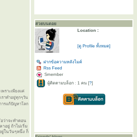
สวยบนดอ
Location :
[ดู Profile ทั้งหมด]
ฝากข้อความหลังไมค์
Rss Feed
Smember
ผู้ติดตามบล็อก : 1 คน [
?
]
น เพราะเพียงแค่
ราทำอยู่ทุกๆวัน
ในการแก้ปัญหาโลก
หรือว่าจะทำตอน
อยู่ ถ้าไม่เริ่ม
่ในวันๆหนึ่ง ก็
Friends' blogs