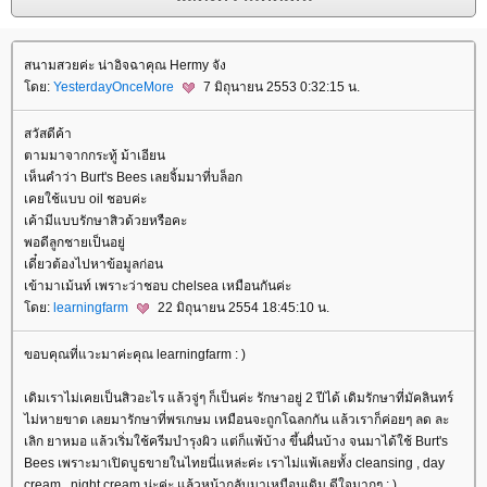
สนามสวยค่ะ น่าอิจฉาคุณ Hermy จัง
ดย:
YesterdayOnceMore
7 มิถุนายน 2553 0:32:15 น.
สวัสดีค้า
ตามมาจากกระทู้ ม้าเอียน
เห็นคำว่า Burt's Bees เลยจิ้มมาที่บล็อก
เคยใช้แบบ oil ชอบค่ะ
เค้ามีแบบรักษาสิวด้วยหรือคะ
พอดีลูกชายเป็นอยู่
เดี๋ยวต้องไปหาข้อมูลก่อน
เข้ามาเม้นท์ เพราะว่าชอบ chelsea เหมือนกันค่ะ
ดย:
learningfarm
22 มิถุนายน 2554 18:45:10 น.
ขอบคุณที่แวะมาค่ะคุณ learningfarm : )
เดิมเราไม่เคยเป็นสิวอะไร แล้วจู่ๆ ก็เป็นค่ะ รักษาอยู่ 2 ปีได้ เดิมรักษาที่มัคลินทร์
ไม่หายขาด เลยมารักษาที่พรเกษม เหมือนจะถูกโฉลกกัน แล้วเราก็ค่อยๆ ลด ละ
เลิก ยาหมอ แล้วเริ่มใช้ครีมบำรุงผิว แต่ก็แพ้บ้าง ขึ้นผื่นบ้าง จนมาได้ใช้ Burt's
Bees เพราะมาเปิดบูธขายในไทยนี่แหล่ะค่ะ เราไม่แพ้เลยทั้ง cleansing , day
cream , night cream น่ะค่ะ แล้วหน้ากลับมาเหมือนเดิม ดีใจมากๆ : )