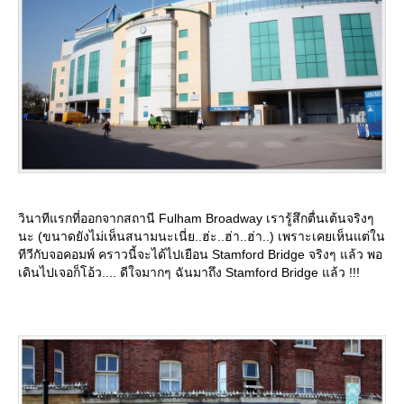
วินาทีแรกที่ออกจากสถานี Fulham Broadway เรารู้สึกตื่นเต้นจริงๆ
นะ (ขนาดยังไม่เห็นสนามนะเนี่ย..ฮ่ะ..ฮ่า..ฮ่า..) เพราะเคยเห็นแต่ใน
ทีวีกับจอคอมพ์ คราวนี้จะได้ไปเยือน Stamford Bridge จริงๆ แล้ว พอ
เดินไปเจอก็โอ้ว.... ดีใจมากๆ ฉันมาถึง Stamford Bridge แล้ว !!!