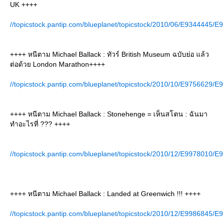
UK ++++
//topicstock.pantip.com/blueplanet/topicstock/2010/06/E9344445/E
++++ หนีตาม Michael Ballack : ทัวร์ British Museum ฉบับย่อ แล้ว
ต่อด้วย London Marathon++++
//topicstock.pantip.com/blueplanet/topicstock/2010/10/E9756629/E
++++ หนีตาม Michael Ballack : Stonehenge = เห็นสโตน : ฉันมา
ทำอะไรที่ ??? ++++
//topicstock.pantip.com/blueplanet/topicstock/2010/12/E9978010/E
++++ หนีตาม Michael Ballack : Landed at Greenwich !!! ++++
//topicstock.pantip.com/blueplanet/topicstock/2010/12/E9986845/E