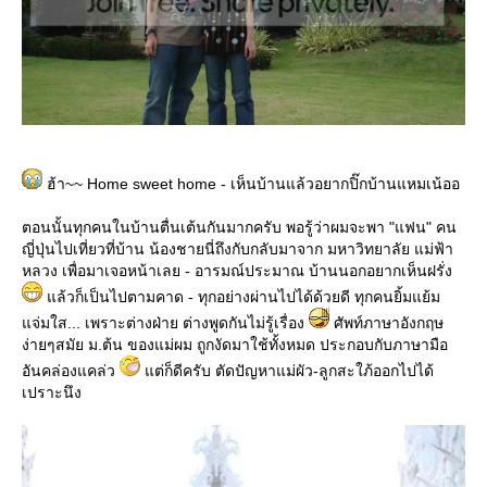
ฮ้า~~ Home sweet home - เห็นบ้านแล้วอยากปิ๊กบ้านแหมเน้ออ
ตอนนั้นทุกคนในบ้านตื่นเต้นกันมากครับ พอรู้ว่าผมจะพา "แฟน" คน
ญี่ปุ่นไปเที่ยวที่บ้าน น้องชายนี่ถึงกับกลับมาจาก มหาวิทยาลัย แม่ฟ้า
หลวง เพื่อมาเจอหน้าเลย - อารมณ์ประมาณ บ้านนอกอยากเห็นฝรั่ง
แล้วก็เป็นไปตามคาด - ทุกอย่างผ่านไปได้ด้วยดี ทุกคนยิ้มแย้ม
แจ่มใส... เพราะต่างฝ่าย ต่างพูดกันไม่รู้เรื่อง
ศัพท์ภาษาอังกฤษ
ง่ายๆสมัย ม.ต้น ของแม่ผม ถูกงัดมาใช้ทั้งหมด ประกอบกับภาษามือ
อันคล่องแคล่ว
แต่ก็ดีครับ ตัดปัญหาแม่ผัว-ลูกสะใภ้ออกไปได้
เปราะนึง