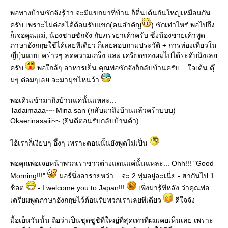
พอทางบ้านซักจังรู้ว่า จะมีแขกมาที่บ้าน ก็ตื่นเต้นกันใหญ่เหมือนกัน
ครับ เพราะไม่ค่อยได้ต้อนรับแขก(คนสำคัญ
) ซักเท่าไหร่ พอไปถึง
ก็เจอคุณแม่, น้องชายซักจัง กับภรรยาเค้าครับ ซึ่งน้องชายเค้าพูด
ภาษาอังกฤษใช้ได้เลยทีเดียว ก็เลยสอบถามประวัติ + การท่องเที่ยวใน
ญี่ปุ่นแบบ คร่าวๆ ลดความเกร็ง และ เครียดของผมไปได้ระดับนึงเลย
ครับ
พอใกล้ๆ อาหารเย็น คุณพ่อซักจังก็กลับบ้านครับ... ใจเต้น ตุ๊
มๆ ต่อมๆเลย จะมามุขไหนว้า
พอเดินเข้ามาถึงบ้านแค่นั้นแหละ...
Tadaimaaa~~ Mina san (กลับมาถึงบ้านแล้วคร้าบบบ)
Okaerinasaiii~~ (ยินดีตอนรับกลับบ้านค้า)
ไอ้เราก็เงียบๆ อึ้งๆ เพราะตอนนั้นยังพูดไม่เป็น
พอคุณพ่อเจอหน้าพวกเราชาวต่างแดนแค่นั้นแหละ... Ohh!!! "Good
Morning!!!"
มอร์นิ่งอารายหว่า... จะ 2 ทุ่มอยู่ละเนี่ย - ฮากันไป 1
ช็อต
- I welcome you to Japan!!!
เพิ่งมารู้ทีหลัง ว่าคุณพ่อ
เตรียมพูดภาษาอังกฤษไว้ต้อนรับพวกเราเลยทีเดียว
ดีใจจัง
มื้อเย็นวันนั้น ถือว่าเป็นชุดซูชิที่ใหญ่ที่สุดเท่าที่ผมเคยเห็นเลย เพราะ