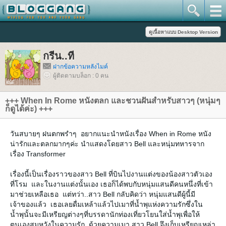
กรีน..ที
ฝากข้อความหลังไมค์
ผู้ติดตามบล็อก : 0 คน
+++ When In Rome หนังตลก และชวนฝันสำหรับสาวๆ (หนุ่มๆ
ก็ดูได้ค่ะ) +++
วันสบายๆ ฝนตกพรำๆ อยากแนะนำหนังเรื่อง When in Rome หนัง
น่ารักและตลกมากๆค่ะ นำแสดงโดยสาว Bell และหนุ่มทหารจาก
เรื่อง Transformer
เรื่องนี้เป็นเรื่องราวของสาว Bell ที่บินไปงานแต่งของน้องสาวตัวเอง
ที่โรม และในงานแต่งนั้นเอง เธอก็ได้พบกับหนุ่มแสนดีคนหนึ่งที่เข้า
มาช่วยเหลือเธอ แต่ทว่า..สาว Bell กลับคิดว่า หนุ่มแสนดีผู้นี้มี
เจ้าของแล้ว เธอเลยดื่มเหล้าแล้วไปเมาที่น้ำพุแห่งความรักซึ่งใน
น้ำพุนั้นจะมีเหรียญต่างๆที่บรรดานักท่องเที่ยวโยนใส่น้ำพุเพื่อให้
ตนเองสมหวังในความรัก ด้วยความเมา สาว Bell จึงเก็บเหรียญเหล่า