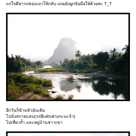
กใจดีหารถสองแถวให้กลับ แถมยังผูกข้อมือให้ด้วยค่ะ T_T
อีกวันก็ข้ามขัวอันเดิม
ไปนั่งสกายแลบ(รถอีแต๋นพ่วงกะบะจ้า)
ไปเที่ยวถ้ำ และหมู่บ้านชาวเขา