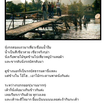
นั่งรถสองแถวมาเที่ยวเขื่อนน้ำงึม
น้ำเป็นสีเขียวสวย เขียวจริงๆอ่า
นั่งเรือพายไม้ขุดข้ามไปเที่ยวหมู่บ้านทอผ้า
ละขากลับนั่งรถบัสกลับมา
ดูข้างนอกก็เป็นรถบัสธรรมดานี่แหละ
ต่ข้างใน โอ้โฮ...เอาไม้กระดานพาดนั่งกันค่ะ
ระหว่างรอรถออก(นานมากก)
เค้าก็นั่งล้อมวงกินข้าวกันค่ะ
เลยเรียกเรากินด้วย ทุกวงเล
ละเค้าจะดีใจมาก ยิ้มแป้นนนนนเลยค่ะถ้ากินกะเค้า