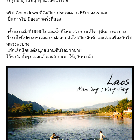
รื้อรูปมาดูวันสนุกๆกันให้ชื่นใจดีก่า
ทริป Countdown ที่วังเวียง ประเทศลาวที่รักของเราค่ะ
เป็นการไปเมืองลาวครั้งที่สอง
ครั้งแรกเมื่อปี1999 ไปเล่นน้ำปีใหม่(สงกรานต์ไทย)ที่หลวงพะบาง
นั่งรถไฟไปทางหนองคาย ต่อสามล้อไปเวียงจันท์ และต่อเครื่องบินไป
หลวงพะบาง
ฮ่กเล็กน้อยแต่สนุกสนานชื่นใจมากมา
ไว้หาอัลบั้มรูปเจอแล้วจะสแกนมาให้ดูกันนะค้า