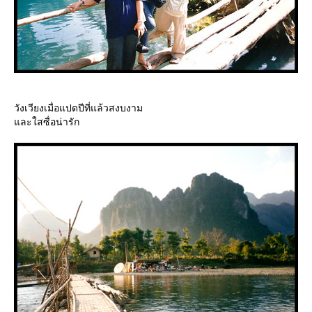
วังเวียงเมื่อแปดปีที่แล้วสงบงาม
ละใสซื่อน่ารัก