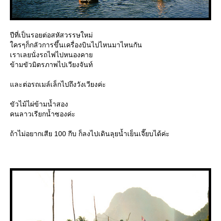
ปีที่เป็นรอยต่อสหัสวรรษใหม่
ครๆก็กลัวการขึ้นเครื่องบินไปไหนมาไหนกัน
เราเลยนั่งรถไฟไปหนองคา
ข้ามขัวมิตรภาพไปเวียงจันท์
ละต่อรถเมล์เล็กไปถึงวังเวียงค่ะ
ขัวไม้ไผ่ข้ามน้ำสอง
คนลาวเรียกน้ำซองค่ะ
ถ้าไม่อยากเสีย 100 กีบ ก็ลงไปเดินลุยน้ำเย็นเจี๊ยบได้ค่ะ