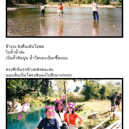
๊างงง ยังตื่นเต้นไม่พอ
ไปถ้ำน้ำค่ะ
เป็นถ้ำหินปูน น้ำใสและเย็นเชี๊ยบบบ
ตรงสีเข้มๆๆข้างหลังหนะค่ะ
มองเห็นเป็นโพรงหินลงไปลึกมากกกกก