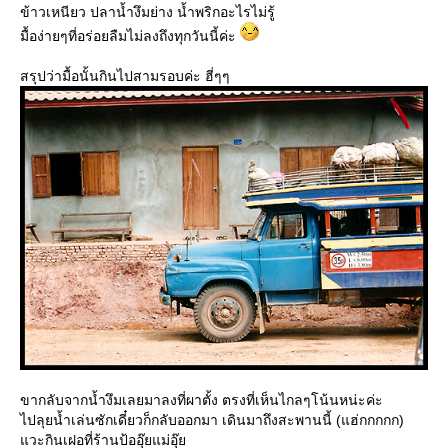
ข้าวเหนียว ปลาน้ำงึมย่าง น้ำพริกอะไรไม่รู้
มื้อง่ายๆที่อร่อยลืมไม่ลงถึงทุกวันนี้ค่ะ
สรุปว่ามื้อนั้นกินไปสามรอบค่ะ ฮี่ๆๆ
ขากลับจากน้ำงึมเลยมาลงที่ผาตั้ง ตรงที่เห็นไกลๆโน้นหน่ะค่ะ
ไปลุยน้ำเล่นซักเดี๋ยวก็กลับออกมา เดินมาถึงสะพานนี้ (แฮ่กกกกก)
วะกินเฝอที่ร้านป้ออุ๊ยแม่อุ๊