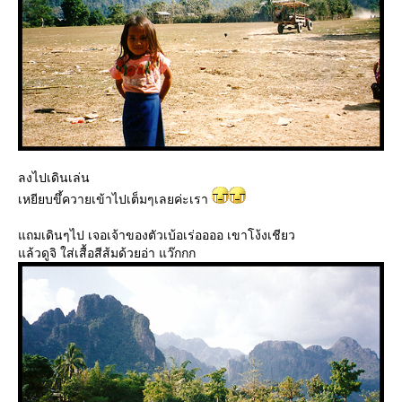
ลงไปเดินเล่น
เหยียบขึ้ควายเข้าไปเต็มๆเลยค่ะเรา
ถมเดินๆไป เจอเจ้าของตัวเบ้อเร่ออออ เขาโง้งเชียว
ล้วดูจิ ใส่เสื้อสีส้มด้วยอ่า แว๊กกก