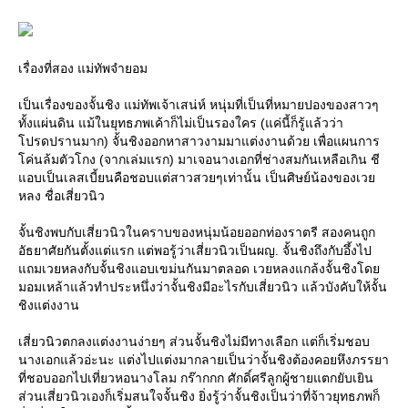
เรื่องที่สอง แม่ทัพจำยอม
เป็นเรื่องของจั้นชิง แม่ทัพเจ้าเสน่ห์ หนุ่มที่เป็นที่หมายปองของสาวๆ
ทั้งแผ่นดิน แม้ในยุทธภพเค้าก็ไม่เป็นรองใคร (แค่นี้ก็รู้แล้วว่า
ปรดปรานมาก) จั้นชิงออกหาสาวงามมาแต่งงานด้วย เพื่อแผนการ
ค่นล้มตัวโกง (จากเล่มแรก) มาเจอนางเอกที่ช่างสมกันเหลือเกิน ชี
อบเป็นเลสเบี้ยนคือชอบแต่สาวสวยๆเท่านั้น เป็นศิษย์น้องของเว
หลง ชื่อเสี่ยวนิว
จั้นชิงพบกับเสี่ยวนิวในคราบของหนุ่มน้อยออกท่องราตรี สองคนถูก
อัธยาศัยกันตั้งแต่แรก แต่พอรู้ว่าเสี่ยวนิวเป็นผญ. จั้นชิงถึงกับอึ้งไป
ถมเวยหลงกับจั้นชิงแอบเขม่นกันมาตลอด เวยหลงแกล้งจั้นชิงโด
มอมเหล้าแล้วทำประหนึ่งว่าจั้นชิงมีอะไรกับเสี่ยวนิว แล้วบังคับให้จั้น
ชิงแต่งงาน
เสี่ยวนิวตกลงแต่งงานง่ายๆ ส่วนจั้นชิงไม่มีทางเลือก แต่ก็เริ่มชอบ
นางเอกแล้วอ่ะนะ แต่งไปแต่งมากลายเป็นว่าจั้นชิงต้องคอยหึงภรรยา
ที่ชอบออกไปเที่ยวหอนางโลม กร๊ากกก ศักดิ์ศรีลูกผู้ชายแตกยับเยิน
ส่วนเสี่ยวนิวเองก็เริ่มสนใจจั้นชิง ยิ่งรู้ว่าจั้นชิงเป็นว่าที่จ้าวยุทธภพก็