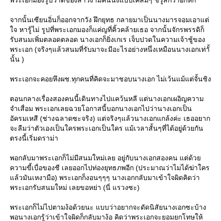
พระเอกมองรูปวาดของสาวงามคนนึงแบบเคลิ้มๆ ชีรู็้สึกว่าอกหัก
จากนั้นเซียนอิ่นก็ออกจากวัง ฝึกยุทธ กลายมาเป็นนางมารจอมเอาแต่
จ หารู้ไม่ รูปที่พระเอกมองก็แค่ญที่คิ้วคล้ายเธอ จากนั้นจักรพรรดิก็
รับสนมเพิ่มตลอดตลอด นางเอกก็ยิ่งเกเร เจ็บปวดในความเจ้าชู้ของ
พระเอก (จริงๆแล้วสนมที่รับมาจะมีอะไรอย่างหนึ่งเหมือนนางเอกเท่าั้
นั้น )
พระเอกจะคอยหึงผช.ทุกคนที่คิดจะมาชอบนางเอก ไม่เว้นแม้แต่จั้นชิง
ตอนกลางเรื่องสองคนนี้เดินทางไปแคว้นหลี แต่นางเอกเผอิญความ
จำเสื่อม พระเอกเลยฉวยโอกาสนี้บอกนางเอกไปว่านางเอกเป็น
อัครมเหสี (ช่างฉลาดซะจริง) แต่จริงๆแล้วนางเอกแกล้งค่ะ เธออยาก
จะลืมว่าตัวเองเป็นใครพระเอกเป็นใคร แม้เวลาสั้นๆที่ได้อยู่ด้วยกัน
ตรงนี้เริ่มดราม่า
พอกลับมาพระเอกก็ไม่มีสนมใหม่เลย อยู่กับนางเอกสองคน แต่ด้ว
ความขี้เบื่อของชี เลยออกไปท่องยุทธภพอีก (ประมาณว่าไมได้ฆ่าใคร
ล้วมันเหงามือ) พระเอกก็งอนๆๆๆ นางเอกกลับมาเข้าใจผิดคิดว่า
พระเอกรับสนมใหม่ เลยขอหย่า (นี่ แรวงซะ)
พระเอกก็ไม่ไปตามง้อด้วยนะ แบบว่าอยากจะดัดนิสัยนางเอกซะบ้าง
พอนางเอกรู้ว่าเข้าใจผิดก็กลับมาง้อ คิดว่าพระเอกจะยอมยกโทษให้