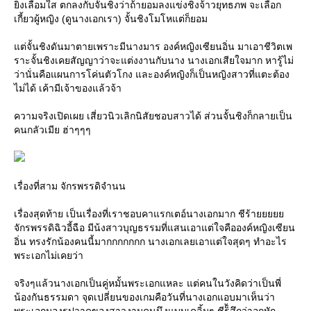
ิ่งเลื่อมใส ตกลงกับจั้นชิงว่าถ้ายอมลงแข่งชิงจ้าวยุทธภพ จะเลือก
เกี้ยวผู้หญิง (ดูนางเอกเรา) จั้นชิงโมโหแต่ก็ยอม
ต่จั้นชิงดันมาตายเพราะมีนางมาร องค์หญิงเซียนอิ่น มาเอาชีวิตเพ
ราะจั้นชิงเคยสัญญาว่าจะแต่งงานกับนาง นางเอกเสียใจมาก หารู้ไม่
ว่านั่นคือแผนการโค่นตัวโกง และองค์หญิงก็เป็นหญิงสาวที่แตะต้อง
ไม่ได้ เค้ามีเจ้าของแล้วจ้า
ความจริงเปิดเผย เสี่ยวนิวเลิกนิสัยชอบสาวได้ ส่วนจั้นชิงก็กลายเป็น
คนกลัวเมีย ฮ่าๆๆๆ
เรื่องที่สาม จักรพรรดิจำนน
เรื่องสุดท้าย เป็นเรื่องที่เราชอบคาแรกเตอ์นางเอกมาก ชีร้า
จักรพรรดิฉิวอี้ฉือ มีน้งสาวบุญธรรมที่แสนเอาแต่ใจคือองค์หญิงเซียน
อิ่น ทรงรักน้องคนนี้มากกกกกกก นางเอกเลยเอาแต่ใจสุดๆ ทำอะไร
พระเอกไม่เคยว่า
จริงๆแล้วนางเอกเป็นคู่หมั้นพระเอกแหละ แต่คนในวังคิดว่าเป็นพี่
น้องกันธรรมดา จุดเปลี่ยนของเกมคือวันที่นางเอกแอบมาเห็นว่า