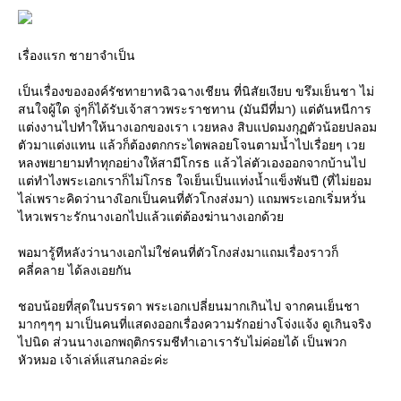
เรื่องแรก ชายาจำเป็น
เป็นเรื่องขององค์รัชทายาทฉิวฉางเชียน ที่นิสัยเงียบ ขรึมเย็นชา ไม่
สนใจผู้ใด จู่ๆก็ได้รับเจ้าสาวพระราชทาน (มันมีที่มา) แต่ดันหนีการ
ต่งงานไปทำให้นางเอกของเรา เวยหลง สิบแปดมงกุฏตัวน้อยปลอม
ตัวมาแต่งแทน แล้วก็ต้องตกกระไดพลอยโจนตามน้ำไปเรื่อยๆ เว
หลงพยายามทำทุกอย่างให้สามีโกรธ แล้วไล่ตัวเองออกจากบ้านไป
ต่ทำไงพระเอกเราก็ไม่โกรธ ใจเย็นเป็นแท่งน้ำแข็งพันปี (ที่ไม่ยอม
ไล่เพราะคิดว่านางเิอกเป็นคนที่ตัวโกงส่งมา) แถมพระเอกเริ่มหวั่น
ไหวเพราะรักนางเอกไปแล้วแต่ต้องฆ่านางเอกด้ว
พอมารู้ทีหลังว่านางเอกไม่ใช่คนที่ตัวโกงส่งมาแถมเรื่องราวก็
คลี่คลาย ได้ลงเอยกัน
ชอบน้อยที่สุดในบรรดา พระเอกเปลี่ยนมากเกินไป จากคนเย็นชา
มากๆๆๆ มาเป็นคนที่แสดงออกเรื่องความรักอย่างโจ่งแจ้ง ดูเกินจริง
ไปนิด ส่วนนางเอกพฤติกรรมชีทำเอาเรารับไม่ค่อยได้ เป็นพวก
หัวหมอ เจ้าเล่ห์แสนกลอ่ะค่ะ