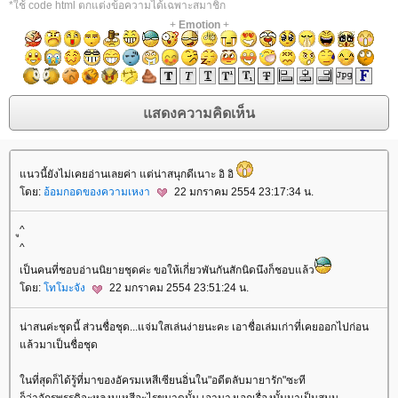
*ใช้ code html ตกแต่งข้อความได้เฉพาะสมาชิก
+
Emotion
+
นวนี้ยังไม่เคยอ่านเลยค่า แต่น่าสนุกดีเนาะ อิ อิ
ดย:
อ้อมกอดของความเหงา
22 มกราคม 2554 23:17:34 น.
ู^
^
เป็นคนที่ชอบอ่านนิยายชุดค่ะ ขอให้เกี่ยวพันกันสักนิดนึงก็ชอบแล้ว
ดย:
ทโมะจัง
22 มกราคม 2554 23:51:24 น.
น่าสนค่ะชุดนี้ ส่วนชื่อชุด...แจ่มใสเล่นง่ายนะคะ เอาชื่อเล่มเก่าที่เคยออกไปก่อน
ล้วมาเป็นชื่อชุด
นที่สุดก็ได้รู้ที่มาของอัครมเหสีเซียนอิ่นใน"อดีตลับมายารัก"ซะที
ก็ว่าจักรพรรดิจะหลงมเหสีอะไรขนาดนั้น เอานางเอกเรื่องนั้นมาเป็นสนม