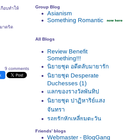
Group Blog
เกือบทำให้
Asianism
Something Romantic
ลมาดริด
All Blogs
Review Benefit
Something!!!
นิยายชุด อดีตลับมายารัก
9 comments
นิยายชุด Desperate
k
Duchesses (1)
ลกของรางวัลพันทิป
นิยายชุด ปาฏิหาริย์แสง
จันทรา
รอยรักหักเหลี่ยมตะวัน
(ณารา)
Friends' blogs
ไฟฝันวันรัก (ณารา)
Webmaster - BlogGang