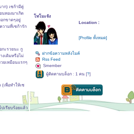
ก) เซก้ามีคู่
ช้อนทองมาเกิด
ทโมะจัง
บอกขาดๆอยู่
Location :
วามที่เซก้ารัก
[Profile ทั้งหมด]
่อกะรวยนะ กู
ฝากข้อความหลังไมค์
งเดิมหรือไม่
Rss Feed
างมวยเหมือนแรกๆ
Smember
ผู้ติดตามบล็อก : 1 คน [
?
]
(เพื่อทำให้เซ
าไปเรียบร้อยแล้ว