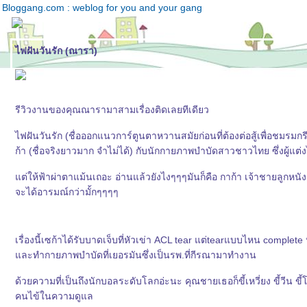
Bloggang.com : weblog for you and your gang
ไฟฝันวันรัก (ณารา)
รีวิวงานของคุณณารามาสามเรื่องติดเลยทีเดียว
ไฟฝันวันรัก (ชื่อออกแนวการ์ตูนตาหวานสมัยก่อนที่ต้องต่อสู้เพื่อชมร
ก้า (ชื่อจริงยาวมาก จำไม่ได้) กับนักกายภาพบำบัดสาวชาวไทย ซึ่งผู้แต
ต่ให้ฟ้าผ่าตาแม้นเถอะ อ่านแล้วยังไงๆๆๆมันก็คือ กาก้า เจ้าชายลูกหนั
จะได้อารมณ์กว่ามั้กๆๆๆๆ
เรื่องนี้เซก้าได้รับบาดเจ็บที่หัวเข่า ACL tear แต่tearแบบไหน complet
ละทำกายภาพบำบัดที่เยอรมันซึ่งเป็นรพ.ที่กีรณามาทำงาน
ด้วยความที่เป็นถึงนักบอลระดับโลกอ่ะนะ คุณชายเธอก็ขี้เหวี่ยง ขี้วี
คนไข้ในความดูแล