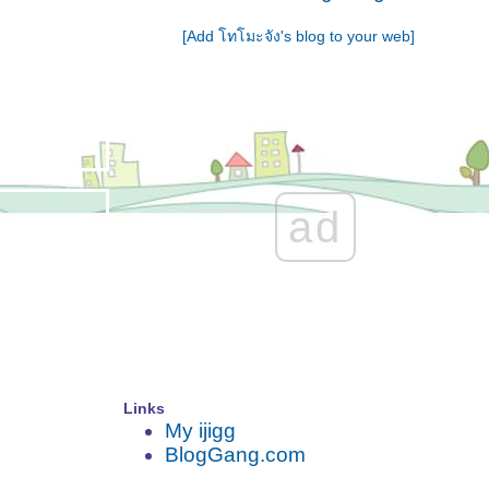
สายเลือดแดนตะวัน
[Add โทโมะจัง's blog to your web]
ดั่งต้องมนตรา
(Bewitching)
Devilish - รักทระนง
An Affair before
Chrismas
รอยฝันตะัวันเดือด
ad
Links
My ijigg
BlogGang.com