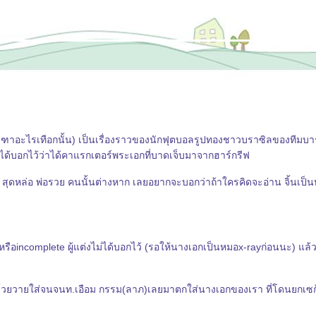
มกรีฑาอะไรเทือกนั้น) เป็นเรื่องราวของนักฟุตบอลรูปทองชาวบราซิลของทีมบาร
่งได้บอกไว้ว่าได้คาแรกเตอร์พระเอกที่บาดเจ็บมาจากฮาร์กรีฟ
ง สุดหล่อ พ่อรวย คนนั้นต่างหาก เลยอยากจะบอกว่าถ้าใครคิดจะอ่าน จิ้นเป็น
e หรือincomplete ผู้แต่งไม่ได้บอกไว้ (รอให้นางเอกเป็นหมอx-rayก่อนนะ) แล้
น ขี้โวยวายใส่จนจนท.เอือม กรรม(ลาภ)เลยมาตกใส่นางเอกของเรา ที่โดนยกเซก