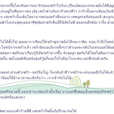
กนอกจากกรี๊ดโฮกกับความน่ารักของเซก้าไปวันๆ (ถึงแม้ตอนแรกจะหมั่นไส้ฮีอยู่มา
่นอยู่ในทีมเยาวชน (อ้อ เซก้าต่างกับกาก้าตรงที่ว่า กาก้านั้นคาบช้อนเงิน
าๆๆ แต่เซก้านั้นเติบโตมาจากครอบครัวที่จนมาก เทพบุตรสลัมของแท้ เตะลูก
เล่นฟุตบอลอาชีพ)ยัยปาตริเซีนนี่ก็นิสัยไม่ดี หลอกแด๊กซ์อ่ะว่างั้น ด้วยค
ได้ตั้งใจ) คุณณาราเขียนให้เซก้าดูน่าหมั่นไส้จนเราคิด- แม่ม ถ้ามึงไม่หล
ยชน์จากเซก้าแล้ว เซก้ายังแอบกังวลลึกๆว่าตัวเองจะกลับไปเล่นบอลได้อย่า
ต่อมา พอกีรณาเรียนรู้นิสัยเซก้ามากขึ้น จับจุดถูก คุยกันได้โดยไม่ต้องว
หมั้น พอไปออดิชั่นหนังฮอลิวู้ดก็นอกใจไปมีอะไรกะพระเอกที่เล่นด้วยกัน
จก.ส่วนตัวเซก้า -จอร์จินโญ่- ก็แกล้งอำชีว่าเซก้าจะเล่นบอลอีกไม่ได้แล้ว 
วนิยมให้อ้างเวลาจะเลิกกันว่า- เราเข้ากันไม่ได้-
(แทร์ขนาดนี้ แม่งเข่าระเบิดแล้วมั้งเนี่ย) นางเอกซึ่งตอนนั้นตกหลุมรักเซก้
รักแท้หรือแค่เหงา
ัดตามแบบตัวร้ายที่ดี แต่เซก้าก็หมั้นกับกีรณาจนได้