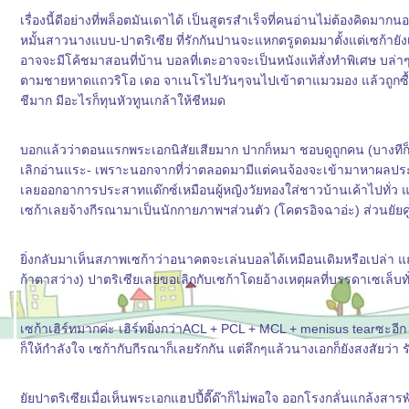
เรื่องนี้ดีอย่างที่พล็อตมันเดาได้ เป็นสูตรสำเร็จที่คนอ่านไม่ต้องคิดมา
หมั้นสาวนางแบบ-ปาตริเซีย ที่รักกันปานจะแหกตรูดดมมาตั้งแต่เซก้ายังเล
อาจจะมีโค้ชมาสอนที่บ้าน บอลที่เตะอาจจะเป็นหนังแท้สั่งทำพิเศษ บล่
ตามชายหาดแถวริโอ เดอ จาเนโรไปวันๆจนไปเข้าตาแมวมอง แล้วถูกซื้อตัวไป
ชีมาก มีอะไรก็ทุนหัวทูนเกล้าให้ชีหมด
บอกแล้วว่าตอนแรกพระเอกนิสัยเสียมาก ปากก็หมา ชอบดูถูกคน (บางทีก็ไม่
เลิกอ่านแระ- เพราะนอกจากที่ว่าตลอดมามีแต่คนจ้องจะเข้ามาหาผลประโ
เลยออกอาการประสาทแด๊กซ์เหมือนผู้หญิงวัยทองใส่ชาวบ้านเค้าไปทั่ว แต่
เซก้าเลยจ้างกีรณามาเป็นนักกายภาพฯส่วนตัว (โคตรอิจฉาอ่ะ) ส่วนยัยคู่
ิ่งกลับมาเห็นสภาพเซก้าว่าอนาคตจะเล่นบอลได้เหมือนเดิมหรือเปล่า แถมผ
ก้าตาสว่าง) ปาตริเซียเลยขอเลิกกับเซก้าโดยอ้างเหตุผลที่บรรดาเซเล็บทั่
เซก้าเฮิร์ทมากค่ะ เฮิร์ทยิ่งกว่าACL + PCL + MCL + menisus tearซะอีก 
ก็ให้กำลังใจ เซก้ากับกีรณาก็เลยรักกัน แต่ลึกๆแล้วนางเอกก็ยังสงสัยว่า 
ัยปาตริเซียเมื่อเห็นพระเอกแฮปปี้ดี๊ด๊าก็ไม่พอใจ ออกโรงกลั่นแกล้งสารพ