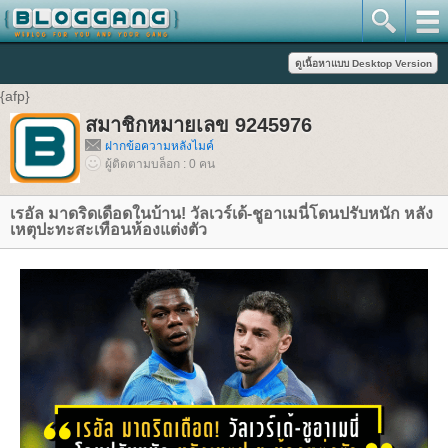
{afp}
สมาชิกหมายเลข 9245976
ฝากข้อความหลังไมค์
ผู้ติดตามบล็อก : 0 คน
เรอัล มาดริดเดือดในบ้าน! วัลเวร์เด้-ชูอาเมนี่โดนปรับหนัก หลัง
เหตุปะทะสะเทือนห้องแต่งตัว