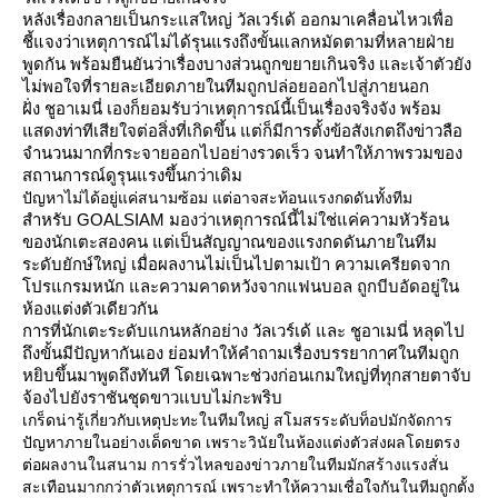
หลังเรื่องกลายเป็นกระแสใหญ่ วัลเวร์เด้ ออกมาเคลื่อนไหวเพื่อ
ชี้แจงว่าเหตุการณ์ไม่ได้รุนแรงถึงขั้นแลกหมัดตามที่หลายฝ่าย
พูดกัน พร้อมยืนยันว่าเรื่องบางส่วนถูกขยายเกินจริง และเจ้าตัวยัง
ไม่พอใจที่รายละเอียดภายในทีมถูกปล่อยออกไปสู่ภายนอก
ฝั่ง ชูอาเมนี่ เองก็ยอมรับว่าเหตุการณ์นี้เป็นเรื่องจริงจัง พร้อม
แสดงท่าทีเสียใจต่อสิ่งที่เกิดขึ้น แต่ก็มีการตั้งข้อสังเกตถึงข่าวลือ
จำนวนมากที่กระจายออกไปอย่างรวดเร็ว จนทำให้ภาพรวมของ
สถานการณ์ดูรุนแรงขึ้นกว่าเดิม
ปัญหาไม่ได้อยู่แค่สนามซ้อม แต่อาจสะท้อนแรงกดดันทั้งทีม
สำหรับ GOALSIAM มองว่าเหตุการณ์นี้ไม่ใช่แค่ความหัวร้อน
ของนักเตะสองคน แต่เป็นสัญญาณของแรงกดดันภายในทีม
ระดับยักษ์ใหญ่ เมื่อผลงานไม่เป็นไปตามเป้า ความเครียดจาก
โปรแกรมหนัก และความคาดหวังจากแฟนบอล ถูกบีบอัดอยู่ใน
ห้องแต่งตัวเดียวกัน
การที่นักเตะระดับแกนหลักอย่าง วัลเวร์เด้ และ ชูอาเมนี่ หลุดไป
ถึงขั้นมีปัญหากันเอง ย่อมทำให้คำถามเรื่องบรรยากาศในทีมถูก
หยิบขึ้นมาพูดถึงทันที โดยเฉพาะช่วงก่อนเกมใหญ่ที่ทุกสายตาจับ
จ้องไปยังราชันชุดขาวแบบไม่กะพริบ
เกร็ดน่ารู้เกี่ยวกับเหตุปะทะในทีมใหญ่ สโมสรระดับท็อปมักจัดการ
ปัญหาภายในอย่างเด็ดขาด เพราะวินัยในห้องแต่งตัวส่งผลโดยตรง
ต่อผลงานในสนาม การรั่วไหลของข่าวภายในทีมมักสร้างแรงสั่น
สะเทือนมากกว่าตัวเหตุการณ์ เพราะทำให้ความเชื่อใจกันในทีมถูกตั้ง