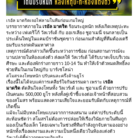
เรอัล มาดริดเจอไฟลามในทีมก่อนเกมใหญ่
บรรยากาศภายใน
เรอัล มาดริด
ร้อนระอุหนัก หลังเกิดเหตุปะทะ
ระหว่าง เฟเดริโก้ วัลเวร์เด้ กับ ออเรเลียง ชูอาเมนี่ จนกลายเป็น
ประเด็นใหญ่ในแคมป์ราชันชุดขาว ก่อนเกมสำคัญที่ทีมต้องเตรี
ยมรับแรงกดดันมหาศาล
เหตุการณ์ดังกล่าวเกิดขึ้นระหว่างการซ้อม ก่อนสถานการณ์จะ
บานปลายในห้องแต่งตัว ส่งผลให้ วัลเวร์เด้ ได้รับบาดเจ็บบริเวณ
ศีรษะ และต้องพักร่างกายราว 10-14 วัน ทำให้เจ้าตัวหมดสิทธิ์ลง
ช่วยทีมในเกมใหญ่กับ บาร์เซโลน่า
สโมสรลงโทษหนัก ปรับคนละครึ่งล้านยูโร
เรื่องนี้ไม่ได้จบแค่การเคลียร์ใจกันธรรมดา เพราะ
เรอัล
มาดริด
ตัดสินใจลงโทษทั้ง วัลเวร์เด้ และ ชูอาเมนี่ ด้วยการปรับ
เงินคนละ 500,000 ยูโร หลังทั้งคู่เข้าชี้แจงต่อเจ้าหน้าที่สอบสวน
ของสโมสร พร้อมแสดงความเสียใจและยอมรับผิดกับเหตุการณ์ที่
เกิดขึ้น
แม้จะไม่มีบทลงโทษแบนจากการลงสนาม แต่ค่าปรับระดับนี้
สะท้อนชัดว่า สโมสรไม่ต้องการปล่อยให้เรื่องวินัยภายในทีมถูก
มองเป็นเรื่องเล็ก โดยเฉพาะในช่วงที่ทีมกำลังถูกจับตามองอย่าง
หนักทั้งเรื่องผลงานและความเป็นหนึ่งเดียวในห้องแต่งตัว
วัลเวร์เด้ชี้ข่าวถูกขยายเกินจริง