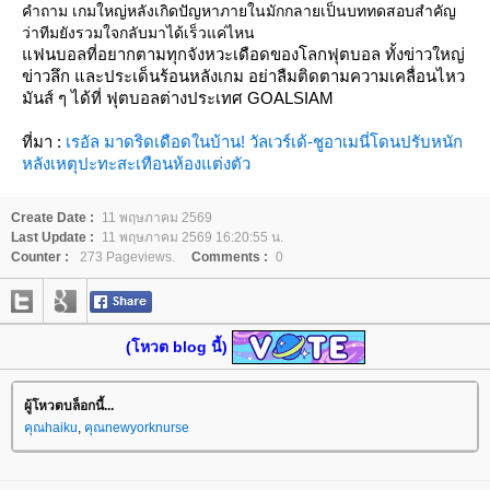
คำถาม เกมใหญ่หลังเกิดปัญหาภายในมักกลายเป็นบททดสอบสำคัญ
ว่าทีมยังรวมใจกลับมาได้เร็วแค่ไหน
แฟนบอลที่อยากตามทุกจังหวะเดือดของโลกฟุตบอล ทั้งข่าวใหญ่
ข่าวลึก และประเด็นร้อนหลังเกม อย่าลืมติดตามความเคลื่อนไหว
มันส์ ๆ ได้ที่ ฟุตบอลต่างประเทศ GOALSIAM
ที่มา :
เรอัล มาดริดเดือดในบ้าน! วัลเวร์เด้-ชูอาเมนี่โดนปรับหนัก
หลังเหตุปะทะสะเทือนห้องแต่งตัว
Create Date :
11 พฤษภาคม 2569
Last Update :
11 พฤษภาคม 2569 16:20:55 น.
Counter :
273 Pageviews.
Comments :
0
(โหวต blog นี้)
ผู้โหวตบล็อกนี้...
คุณhaiku
,
คุณnewyorknurse