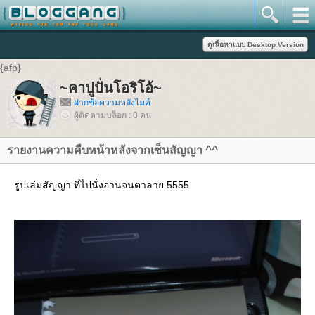
{afp}
~คาปูปั่นโอริโอ้~
ฝากข้อความหลังไมค์
ผู้ติดตามบล็อก : 0 คน
รายงานความคืบหน้าหลังจากเซ็นสัญญา ^^
รูปเล่มสัญญา ที่ไปนั่งอ่านจนตาลาย 5555