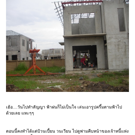
เฮ้อ....วันไปทำสัญญา ฟ้าฝนก็ไม่เป็นใจ เล่นเอารูปครึ้มตามฟ้าไป
ด้วยเลย แหะๆๆ
ตอนนี้คงทำได้แต่ป้วนเปี้ยน วนเวียน ไปดูฟามคืบหน้าของเจ้าหนี้แห่ง