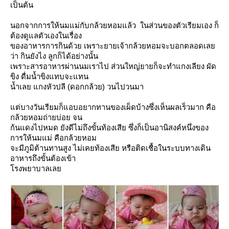
เป็นต้น
นอกจากการให้นมแม่กับกล้วยหอมแล้ว ในส่วนของตัวเรียมเอง ก็
ต้องดูแลตัวเองในเรื่อง
ของอาหารการกินด้วย เพราะยายเจ้ากล้วยหอมจะบอกตลอดเล
ว่า กินยังไง ลูกก็ได้อย่างนั้น
เพราะสาร
อาหารผ่านนมเราไป ส่วนใหญ่ยายก็จะทำแกงเลียง ผัด
ขิง ดื่มน้ำขิงแทบจะแทน
น้ำเลย แกง
หัวปลี (ดอกกล้วย) วนไปวนมา
ต่บางวันเรียมก็แอบอยากทานของเผ็ดบ้าง
ซึ่งเห็นผลเร็วมาก
คือ
กล้วยหอมถ่ายบ่อย จน
ก้นแดงไปหมด ยังดีไม่ถึงขั้นท้องเสีย ซึ่งก็เป็น
อานิสงค์หนึ่งของ
การให้นมแม่ คือกล้วยหอม
จะมีภูมิต้านทานสูง ไม่เคยท้องเสีย หรือติด
เชื้อในระบบทางเดิน
อาหารถึงขั้นต้องเข้า
รงพยาบาลเล