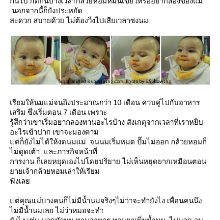
กัน
ไป
กัดกันบ้างเวลากล้วยหอมหมั่นเขี้ยวหรืออยากลองของแม่
นอกจากนี้ก็ยังประหยัด
สะดวก
สบายด้วย ไม่ต้องวิ่งไปเสียเวลาชงนม
เรียมให้นมแม่จนถึงประมาณกว่า 10 เดือน ควบคู่ไปกับอาหาร
เสริม ซึ่งเริ่มตอน 7 เดือน เพราะ
รู้สึกว่าเขาเริ่มอยากลองทานอะไรบ้าง สังเกตุจากเวลาที่เราหยิบ
อะไรเข้าปาก เขาจะมองตาม
ต่ก็ยังไม่ได้ให้งดนมแม่ จนนมเริ่มหมด ปั๊มไม่ออก กล้วยหอมก็
ไม่ดูดเต้า และภารกิจหน้าที่
การงาน ก็เลยหยุดเองไปโดยปริยาย ไม่เห็นหยุดยากเหมือนตอน
ายเจ้ากล้วยหอมเล่าให้เรียม
ฟังเล
ต่คุณแม่บางคนก็ไม่มีน้ำนมจริงๆไม่ว่าจะทำยังไง เพื่อนคนนึง
ไม่มีน้ำนมเลย ไม่ว่าหมอจะทำ