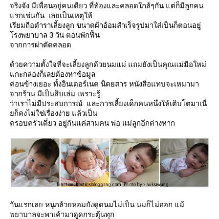
จริงจัง มีเพื่อนอยู่คนเดียว ที่ท้องและคลอดใกล้ๆกัน แต่ก็มีลูกคน
รกเช่นกัน เลยเป็นเหตุให้
เรียมถือตำราเลี้ยงลูก ขนาดผ้าอ้อมสำเร็จรูปมาใส่เป็นก็ตอนอยู่
รงพยาบาล 3 วัน ตอนพักฟื้น
จากการผ่าตัดคลอด
ด้วยความตั้งใจที่จะเลี้ยงลูกด้วยนมแม่ แถมยังเป็นคุณแม่มือใหม่
กะกล่องก็เลยต้องหาข้อมูล
ค่อนข้างเยอะ ทั้งอินเตอร์เนต นิตยสาร หนังสือแทบจะเหมามา
จากร้าน มีเป็นสิบเล่ม เพราะรู้
ว่าเราไม่มีประสบการณ์ และการเลี้ยงเด็กคนหนึ่งให้เติบโตมาเนี่
ก็คงไม่ใช่เรื่องง่าย แล้วเป็น
ครอบครัวเดี่ยว อยู่กันแค่สามคน พ่อ แม่ลูกอีกต่างหาก
วันแรกเลย หนูกล้วยหอมยังดูดนมไม่เป็น นมก็ไม่ออก แม้
พยาบาลจะพาเค้ามาดูดกระตุ้นทุก