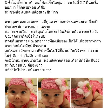
3 ชั่วโมงก็ตาม เต้านมก็คัดแข็งใหญ่มาก จนวันที่ 2-7 ที่นมเริ่ม
ออกมา ให้กล้วยหอมได้ดื่ม
นมช่วงนี้จะเป็นสีเหลืองและข้นมาก
ถามคุณหมอและพยาบาลที่ดูแล เขาบอกว่า นมช่วงแรกนี่จะมี
ประโยชน์ต่อทารกมาก เพราะ
นอกจะช่วยในการเจริญเติบโตและให้พลังงานกับทารกแล้ว ยัง
ช่วยลดการติดเชื้อในระบบ
ทางเดินอาหาร และลดอาการท้องเสียของเด็กได้ เนื่องจากทารก
รกเกิดยังไม่มีภูมิต้านทาน
อะไรเลย เสียดายมากที่ช่วงนั้นไม่ได้ปั๊มนมเก็บไว้ เพราะความ
ไม่รู้ อีกอย่างไม่คิดว่าตัวเอง
จะมีน้ำนมมากขนาดนั้น พอหลังจากคลอดได้อาทิตย์นึง สีของ
นมก็เปลี่ยนไป คือจะขาว
ล้วก็ใสไม่ข้นเหมือนช่วงแรกๆ