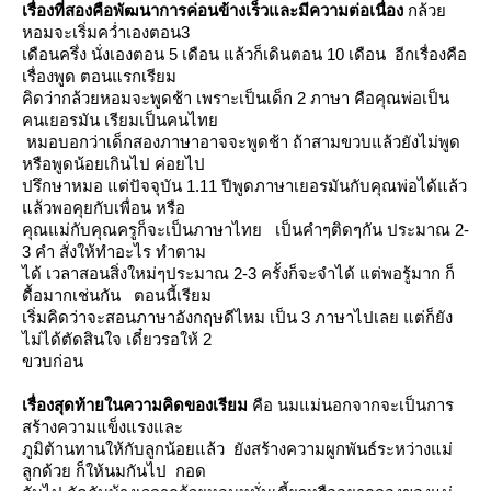
เรื่องที่สอง
คือพัฒนาการค่อนข้างเร็วและมีความต่อเนื่อง
กล้ว
หอมจะเริ่มคว่ำเองตอน3
เดือนครึ่ง นั่งเองตอน 5 เดือน แล้วก็เดินตอน 10 เดือน อีกเรื่องคือ
เรื่องพูด ตอนแรกเรียม
คิดว่ากล้วยหอมจะพูดช้า เพราะเป็นเด็ก 2 ภาษา คือคุณพ่อเป็น
คนเยอรมัน เรียมเป็นคนไท
หมอบอกว่าเด็กสองภาษาอาจจะพูดช้า ถ้าสามขวบแล้วยังไม่พูด
หรือพูดน้อยเกินไป ค่อยไป
ปรึกษาหมอ แต่ปัจจุบัน 1.11 ปีพูดภาษาเยอรมันกับคุณพ่อได้แล้ว
ล้วพอคุยกับเพื่อน หรือ
คุณแม่กับคุณครูก็จะเป็นภาษาไทย เป็นคำๆติดๆกัน ประมาณ 2-
3 คำ สั่งให้ทำอะไร ทำตาม
ได้ เวลาสอนสิ่งใหม่ๆประมาณ 2-3 ครั้งก็จะจำได้ แต่พอรู้มาก ก็
ดื้อมากเช่นกัน ตอนนี้เรียม
เริ่มคิดว่าจะสอนภาษาอังกฤษดีไหม เป็น 3 ภาษาไปเลย แต่ก็ยัง
ไม่ได้ตัดสินใจ เดี๋ยวรอให้ 2
ขวบก่อน
เรื่องสุดท้า
นความคิดของเรียม
คือ นมแม่นอกจากจะเป็นการ
สร้างความแข็งแรงและ
ภูมิต้าน
ทานให้กับลูกน้อยแล้ว ยังสร้างความผูกพันธ์ระหว่างแม่
ลูกด้วย ก็ให้นมกันไป
กอด