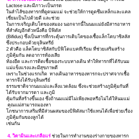
Lactose และมีภาวะเป็นกรด
นลำไส้ของทารกที่ดูดนมแม่ จะช่วยให้การดูดซึมเหล็กและแคล
เซี่ยมเป็นไปด้วยดี และช่ว
นการเจริญเติบโตของสมอง นอกจากนี้ในนมแม่ยังมีสารอาหาร
ที่สำคัญอีกตัวหนึ่งคือ บิฟิดัส
(Bifidus) ซึ่งเป็นสารที่กระตุ้นการเติบโตของเชื้อแล็กโตบาซิลลัส
ซึ่งประกอบด้วยจุลินทรีย์
2 ตัวคือ แล็คโตบาซิลัสกับบิฟิโดแบคทีเรียม ที่ช่วยเสริมสร้าง
ภูมิคุ้มกัน ลดอาการท้องเสี
ท้องอืด และการติดเชื้อของระบบทางเดิน ทำให้ทารกที่ได้รับนม
ม่แข็งแรงและมีสุขภาพดี
เพราะในช่วงแรกเกิด ทางเดินอาหารของทารกจะปราศจากเชื้อ
ทารกจึงได้รับจุลินทรีย์
ธรรมชาติจากนมแม่และสิ่งแวดล้อม ซึ่งจะช่วยสร้างภูมิคุ้มกันที่
ได้รับจากมารดา และภูมิ
คุ้มกันที่สร้างขึ้นเอง ซึ่งถ้านมแม่มีไม่เพียงพอหรือไม่ได้ให้นมแม่
คุณแม่สามารถมองหา
ภชนาการเสริมที่มีส่วนผสมของบิฟิดัสมาใช้แทนได้เพื่อช่วยเรื่อง
ภูมิคุ้มกันของลูกได้
เช่นกัน
4. วิตามินและเกลือแร่
ช่วยในการทำงานของร่างกายของทารก