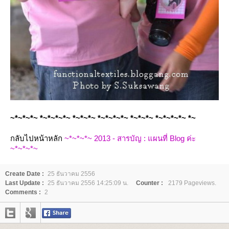
~*~*~*~ *~*~*~*~ *~*~*~ *~*~*~*~ *~*~*~ *~*~*~*~ *~
กลับไปหน้าหลัก
~*~*~*~ 2013 - สารบัญ : แผนที่ Blog ค่ะ
~*~*~*~
Create Date :
25 ธันวาคม 2556
Last Update :
25 ธันวาคม 2556 14:25:09 น.
Counter :
2179 Pageviews.
Comments :
2