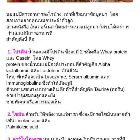
นมแม่มีสารอาหารอะไรบ้าง เท่าที่เรียมหาข้อมูลมา โด
สอบถามจากคุณหมอประจำตัวลูก
อ่านหนังสือ อินเตอร์เนต นิตยสารแนวแม่ลูกมา ก็สรุปได้คร่าวๆ
ว่านมแม่มีสารอาหารที่
สำคัญดังนี้ คือ
1. โปรตีน
น้ำนมแม่มีโปรตีน ซึ่งจะมี 2 ชนิดคือ Whey protein
ละ Casein โดย Whey
protein ของน้ำนมแม่มีองค์ประกอบที่สำคัญคือ Alpha
lactalbumin และ Lactoferin เป็นส่วน
หญ่ ที่เหลือจะเป็น Lysozyme, Serum albumin และ
Immunoglobulins ซึ่งทำให้เกิดภูมิ
ต้านทานของระบบทางเดิน อีกตัวที่สำคัญคือ Taurine (ทอรีน)
ช่วยบำรุงสมองลูกและยัง
ช่วยพัฒนาเรื่องการมองเห็น
2. ไขมัน
สำหรับให้พลังงานแก่ทารก ซึ่งจะมีกรดไขมันหลายตัว
เช่น Linoleic acid และ
Palmitoleic acid
3. คาร์โบไฮเดรต
นมแม่จะมี Lactose ในปริมาณสูง การที่มี