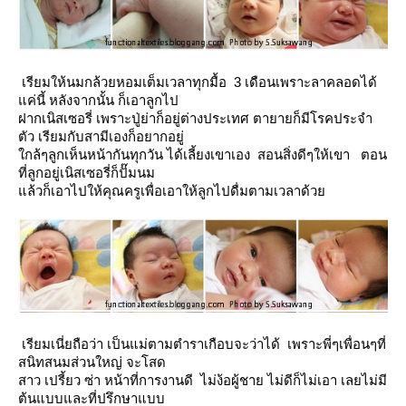
เรียมให้นมกล้วยหอมเต็มเวลาทุกมื้อ 3 เดือนเพราะลาคลอดได้
ค่นี้ หลังจากนั้น ก็เอาลูกไป
ฝากเนิสเซอรี่ เพราะปู่ย่าก็อยู่ต่างประเทศ ตายายก็มีโรคประจำ
ตัว เรียมกับสามีเองก็อยากอยู่
กล้ๆลูกเห็นหน้ากันทุกวัน ได้เลี้ยงเขาเอง สอนสิ่งดีๆให้เขา ตอน
ที่ลูกอยู่เนิสเซอรี่ก็ปั๊มนม
ล้วก็เอาไปให้คุณครูเพื่อเอาให้ลูกไปดื่มตามเวลาด้ว
เรียมเนี่ยถือว่า เป็นแม่ตามตำราเกือบจะว่าได้ เพราะพี่ๆเพื่อนๆที่
สนิทสนมส่วนใหญ่ จะโสด
สาว เปรี้ยว ซ่า หน้าที่การงานดี ไม่ง้อผู้ชาย ไม่ดีก็ไม่เอา เลยไม่มี
ต้นแบบและที่ปรึกษาแบบ