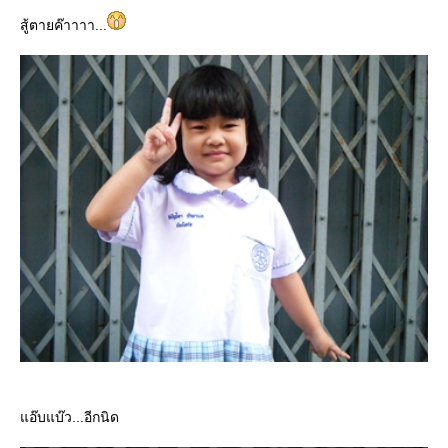
สู้ตายค๊าาาา...
อ๊บแบ๊ว...อีกนิด