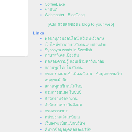
CoffeeBake
ชามินต์
Webmaster - BlogGang
[Add สวยสุดซอย's blog to your web]
Links
พจนานุกรมออนไลน์ สวีเดน-อังกฤษ
เว็บไซต์ข่าวภาษาสวีเดนแบบอ่านง่า
Synonym words in Swedish
ภาษาสวีเดนเบื้องต้น
ทดสอบความรู้ สอบเข้ามหาวิทยาลั
สถานทูตไทยในสวีเดน
กรมตรวจคนเข้าเมืองสวีเดน - ข้อมูลการขอใบ
อนุญาตพำนัก
สถานทูตสวีเดนในไท
กรมการขนส่ง ใบขับขี่
สำนักงานจัดหางาน
สำนักงานประกันสังคม
กรมสรรพากร
หน่วยงานเงินเกษียณ
เว็บลงทะเบียนเปิดบริษัท
ค้นหาข้อมูลบุคคลและบริษัท