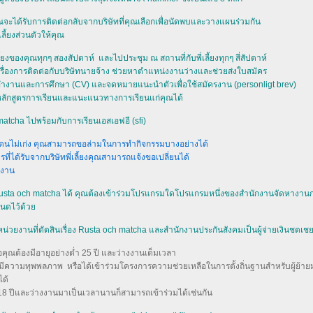
คุณจะได้รับการติดต่อกลับจากบริษัทที่คุณเลือกเพื่อนัดพบและวางแผนร่วมกัน
ี้ยงส่วนตัวให้คุณ
ี้ยงของคุณทุกๆ สองสัปดาห์ และไปประชุม ณ สถานที่กับพี่เลี้ยงทุกๆ สี่สัปดาห์
นเรื่องการติดต่อกับบริษัทนายจ้าง ช่วยหาตำแหน่งงานว่างและช่วยส่งใบสมัคร
รทำงานและการศึกษา (CV) และจดหมายแนะนำตัวเพื่อใช้สมัครงาน (personligt brev)
กับหลักสูตรการเรียนและแนะแนวทางการเรียนแก่คุณได้
matcha ไปพร้อมกับการเรียนเอสเอฟอี (sfi)
เดนไม่เก่ง คุณสามารถขอล่ามในการทำกิจกรรมบางอย่างได้
ี่ได้รับจากบริษัทพี่เลี้ยงคุณสามารถแจ้งขอเปลี่ยนได้
างาน
วม Rusta och matcha ได้ คุณต้องเข้าร่วมโปรแกรมใดโปรแกรมหนึ่งของสำนักงานจัดหางานก
หนดไว้ด้ว
่วยงานที่ตัดสินเรื่อง Rusta och matcha และสำนักงานประกันสังคมเป็นผู้จ่ายเงินชดเ
อคุณต้องมีอายุอย่างต่ำ 25 ปี และว่างงานเต็มเวลา
ปี แต่มีความทุพพลภาพ หรือได้เข้าร่วมโครงการความช่วยเหลือในการตั้งถิ่นฐานสำหรับผู้ย้าย
ได้
่ำ 18 ปีและว่างงานมาเป็นเวลานานก็สามารถเข้าร่วมได้เช่นกัน