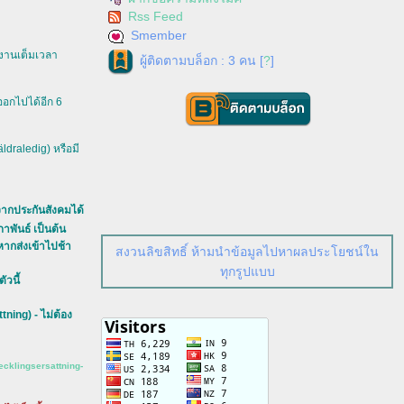
Rss Feed
Smember
งงานเต็มเวลา
ผู้ติดตามบล็อก : 3 คน [
?
]
ออกไปได้อีก 6
ldraledig) หรือมี
ากประกันสังคมได้
พันธ์ เป็นต้น
หากส่งเข้าไปช้า
สงวนลิขสิทธิ์ ห้ามนำข้อมูลไปหาผลประโยชน์ใน
ทุกรูปแบบ
ัวนี้
ning) - ไม่ต้อง
ecklingsersattning-