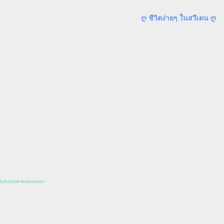
ღ ชีวิตง่ายๆ ในสวีเดน ღ
tcha/sok-leverantor-