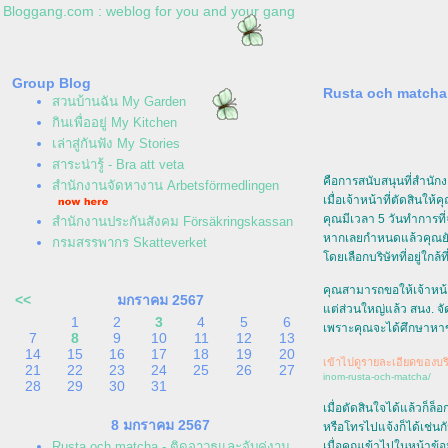
Bloggang.com : weblog for you and your gang
Group Blog
Rusta och matcha -
สวนบ้านฉัน My Garden
กินเพื่ออยู่ My Kitchen
เล่าสู่กันฟัง My Stories
สาระน่ารู้ - Bra att veta
คือการสนับสนุนที่สำนักง
สำนักงานจัดหางาน Arbetsförmedlingen
เมื่อเจ้าหน้าที่ตัดสินให
คุณมีเวลา 5 วันทำการที่
สำนักงานประกันสังคม Försäkringskassan
หากเลยกำหนดแล้วคุณยัง
กรมสรรพากร Skatteverket
ดยเลือกบริษัทที่อยู่ใกล
คุณสามารถขอให้เจ้าหน้าท
<<
มกราคม 2567
ต่ส่วนใหญ่แล้ว สนง. จ
1
2
3
4
5
6
เพราะคุณจะได้ศึกษาหาข้
7
8
9
10
11
12
13
14
15
16
17
18
19
20
เข้าไปดูรายละเอียดของบริษั
21
22
23
24
25
26
27
inom-rusta-och-matcha/
28
29
30
31
เมื่อตัดสินใจได้แล้วก็ล็
8 มกราคม 2567
หรือโทรไปแจ้งก็ได้เช่
Rusta och matcha - ติดอาวุธและจับคู่งาน
เมื่อคุณเข้าไปในหน้าข้อ