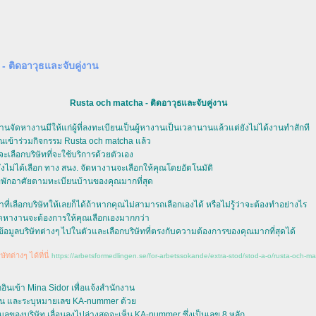
 ติดอาวุธและจับคู่งาน
Rusta och matcha - ติดอาวุธและจับคู่งาน
านจัดหางานมีให้แก่ผู้ที่ลงทะเบียนเป็นผู้หางานเป็นเวลานานแล้วแต่ยังไม่ได้งานทำสักที
้คุณเข้าร่วมกิจกรรม
Rusta och matcha
ล้ว
จะเลือกบริษัทที่จะใช้บริการด้วยตัวเอง
ไม่ได้เลือก ทาง สนง. จัดหางานจะเลือกให้คุณโดยอัตโนมัติ
้ที่พักอาศัยตามทะเบียนบ้านของคุณมากที่สุด
ี่เลือกบริษัทให้เลยก็ได้ถ้าหากคุณไม่สามารถเลือกเองได้ หรือไม่รู้ว่าจะต้องทำอย่างไร
ัดหางานจะต้องการให้คุณเลือกเองมากกว่า
อมูลบริษัทต่างๆ ไปในตัวและเลือกบริษัทที่ตรงกับความต้องการของคุณมากที่สุดได้
ทต่างๆ ได้ที่นี่
https://arbetsformedlingen.se/for-arbetssokande/extra-stod/stod-a-o/rusta-och-ma
อกอินเข้า Mina Sidor เพื่อแจ้งสำนักงาน
นกัน และระบุหมายเลข KA-nummer ด้ว
มูลของบริษัท เลื่อนลงไปล่างสุดจะเห็น KA-nummer ซึ่งเป็นเลข 8 หลัก