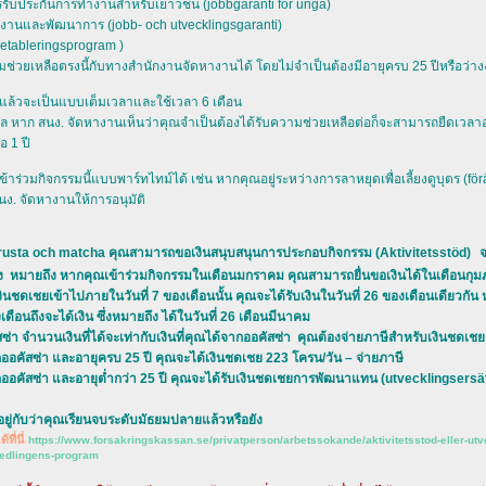
รับประกันการทำงานสำหรับเยาวชน (jobbgaranti för unga)
งานและพัฒนาการ (jobb- och utvecklingsgaranti)
(etableringsprogram )
ช่วยเหลือตรงนี้กับทางสำนักงานจัดหางานได้ โดยไม่จำเป็นต้องมีอายุครบ 25 ปีหรือว่า
ิแล้วจะเป็นแบบเต็มเวลาและใช้เวลา 6 เดือน
ผล หาก สนง. จัดหางานเห็นว่าคุณจำเป็นต้องได้รับความช่วยเหลือต่อก็จะสามารถยืดเวลา
อ 1 ปี
วมกิจกรรมนี้แบบพาร์ทไทม์ได้ เช่น หากคุณอยู่ระหว่างการลาหยุดเพื่อเลี้ยงดูบุตร (förä
สนง. จัดหางานให้การอนุมัติ
รม rusta och matcha คุณสามารถขอเงินสนุบสนุนการประกอบกิจกรรม (Aktivitetsstöd)
จ
ง หมายถึง หากคุณเข้าร่วมกิจกรรมในเดือนมกราคม คุณสามารถยื่นขอเงินได้ในเดือนกุมภา
ชดเชยเข้าไปภายในวันที่ 7 ของเดือนนั้น คุณจะได้รับเงินในวันที่ 26 ของเดือนเดียวกัน 
งเดือนถึงจะได้เงิน ซึ่งหมายถึง ได้ในวันที่ 26 เดือนมีนาคม
า จำนวนเงินที่ได้จะเท่ากับเงินที่คุณได้จากออคัสซ่า คุณต้องจ่ายภาษีสำหรับเงินชดเชยต
ออคัสซ่า และอายุครบ 25 ปี คุณจะได้เงินชดเชย 223 โครน/วัน – จ่ายภาษี
ออคัสซ่า และอายุต่ำกว่า 25 ปี คุณจะได้รับเงินชดเชยการพัฒนาแทน (utvecklings­ersätt
้นอยู่กับว่าคุณเรียนจบระดับมัธยมปลายแล้วหรือยัง
ี่นี่
https://www.forsakringskassan.se/privatperson/arbetssokande/aktivitetsstod-eller-utv
rmedlingens-program