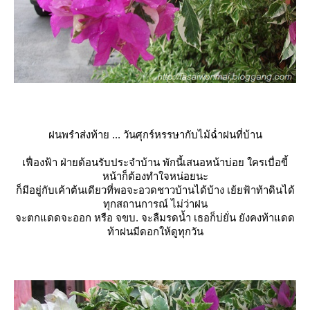
ฝนพรำส่งท้าย ... วันศุกร์หรรษากับไม้ฉ่ำฝนที่บ้าน
เฟื่องฟ้า ฝ่ายต้อนรับประจำบ้าน พักนี้เสนอหน้าบ่อย ใครเบื่อขี้
หน้าก็ต้องทำใจหน่อยนะ
ก็มีอยู่กับเค้าต้นเดียวที่พอจะอวดชาวบ้านได้บ้าง เย้ยฟ้าท้าดินได้
ทุกสถานการณ์ ไม่ว่าฝน
จะตกแดดจะออก หรือ จขบ. จะลืมรดน้ำ เธอก็บ่ยั่น ยังคงท้าแดด
ท้าฝนมีดอกให้ดูทุกวัน