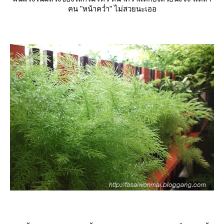
คน "หน้าคว่ำ" ไม่สวยนะเออ