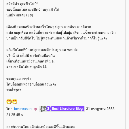
สวัสดีค่า คุณฟ้าใส ^^
รอบนี้ดอกไม้สามชนิดบ้านคุณฟ้าใส
นุ่นมีหมดเลย เยๆๆ
เฟื่องฟ้าตอนสร้างบ้านเสร็จใหม่ๆ ปลูกหลายต้นหลายสีมาก
ต่สวยสุดคือบานเย็นนี่แหละค่ะ แต่อยู่ไปอยู่มาสีขาวแข็งแรงสวยทนกว่าอีก
บานเย็นกลับสีซีดไป ไม่รู้เพราะต้นมันแก่แล้วหรือว่าน้ำมากก็ไม่รู้นะคะ
ก้วกับโมกที่บ้านปลูกคนละฝั่งประตู หอม ชอบค่ะ
ปริกน้ำค้างไม่มี น่ารักดีเหมือนกัน
เดี๋ยวเดือนหน้ามีงานเกษตรที่ มอ.
คงจะหาต้นไม้มาปลูกอีก อิอิ
ขอบคุณมากๆค่า
ได้บล็อคฝนพรำอีกบล็อคแล้วนะคะ
ชุ่มฉ่ำๆค่า
ดย:
lovereason
31 กรกฎาคม 2558
21:25:45 น.
ลองจัดภาพใหม่แล้วค่ะเหมือนจะดีขึ้นแล้วนะคะ