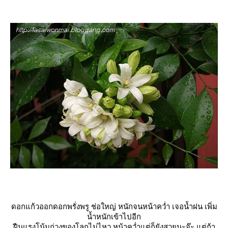
ดอกแก้วออกดอกพรั่งพรู ช่อใหญ่ หนักจนหน้าคว่ำ เจอน้ำฝน เพิ่ม
น้ำหนักเข้าไปอีก
ฝืนแรงโน้มถ่วงของโลกไม่ไหว หน้าคว่ำแต่ก็ยังสวยนะจ๊ะ แต่ถ้า