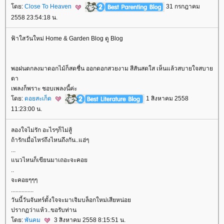
ดย:
Close To Heaven
31 กรกฎาคม
2558 23:54:18 น.
ฟ้าใสวันใหม่ Home & Garden Blog ดู Blog
พอฝนตกลงมาดอกไม้ก็สดชื่น ออกดอกสวยงาม สีสันสดใส เห็นแล้วสบายใจสบา
ตา
เพลงก็พราะ ชอบเพลงนี้ค่ะ
ดย:
ดอยสะเก็ด
1 สิงหาคม 2558
11:23:00 น.
ลองใจไม่รัก อะไรๆก็ไม่สู้
ถ้ารักเมื่อไหร่ถึงไหนถึงกัน..แฮ่ๆ
...
นวไหนก็เขียนมาเถอะจะคอ
..
จะคอยๆๆๆ
...............
วันนี้วันจันทร์ตั้งใจจะมาเจิมบล็อกใหม่เสียหน่อ
ปรากฏว่าแห้ว..ขอรับท่าน
ดย:
พันคม
3 สิงหาคม 2558 8:15:51 น.