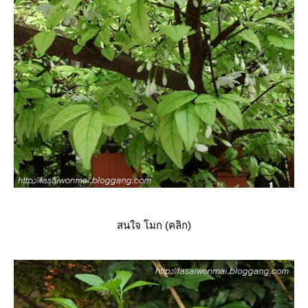
สนใจ โมก (คลิก)