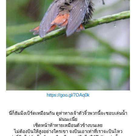
https://goo.gl/7OAq0k
นี่ก็ฮัมมิงเบิร์ดเหมือนกัน ดูท่าทางเจ้าตัวจิ๋วพวกนี้จะชอบเล่นน้ำ
ฝนนะเนี่
เชิดหน้าท้าทายเหมือนตัวข้างบนเล
ไม่ต้องบินให้สูงอย่างใครเขา จงบินเอาเท่าที่เราจะบินไหว