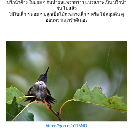
ปริกน้ำค้าง ใบฝอย ๆ กับน้ำฝนแพรวพราว แปรสภาพเป็น ปริกน้ำ
ฝน ไปแล้ว
ไม้ใบเล็ก ๆ ฝอย ๆ ปลูกเป็นไม้กระถางเล็ก ๆ หรือ ไม้คลุมดิน ดู
อ่อนหวานน่ารักดีเนอะ
https://goo.gl/o115ND