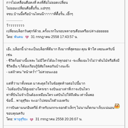
การไม่เคลื่อนคือคงที่ คงที่คือไม่ยอดเปลี่ยน
ไม่ยอมเปลี่ยนคือดื้อรั้น..แฮ่ๆๆๆ
จขบ.บ้านนี้หรือบ้านไหนน๊าาาาาที่ดื้อรั้น..เอิ๊กๆ
...................
ว้าววววววว
เปลี่ยนบล็อกวันศุกร์ด้วย..ครั้งแรกในรอบหลายๆเดือนหรือเปล่าเอ่
ดย:
พันคม
31 กรกฎาคม 2558 17:43:57 น.
เอ๊ะ..บล็อกนี้ น่าจะเป็นบล็อกที่ดีมาก ถึงมากที่สุดของ คุณ ฟ้าใส เลยนะครับนี่
เช่น
- ชีวิตก็อย่างนี้แหละ ไม่มีใครได้อะไรทุกอย่าง -จะเลี้ยงอะไรไม่ว่าต้นไม้หรือสิ่งมี
ชีวิตอื่น ๆ ก็ต้องเรียนรู้นิสัยใจคอกันบ้างนะจ๊ะ
- แต่ถ้าคน "หน้าคว่ำ" ไม่สวยนะเออ
ต่ที่ว่ามาทั้งหมด มาสะดุดใจในข้อสุดท้ายต่อไปนี้มาก
-ไม่ต้องบินให้สูงอย่างใครเขา จงบินเอาเท่าที่เราจะบินไหว
ท่าที่บินไม่จำเป็นต้องเหมือนใคร แค่บินไปให้ถึงฝัน เท่านั้นพอ
ข้อนี้... พายุสุริยะ จะเอาไปสอนใจตัวเองครับ
การบินตามนกอินทรีย์ สำหรับนกกระจอกตัวเล็กๆ ไม่นานก็ตกมาเจ็บแน่นอน
ขอบคุณครับ
ดย:
พายุสุริยะ
31 กรกฎาคม 2558 20:26:07 น.