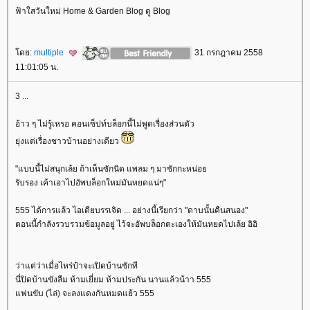
ฟ้าใสวันใหม่ Home & Garden Blog ดู Blog
ดย:
multiple
31 กรกฎาคม 2558
11:01:05 น.
3 ...
อ้าว ๆ ไม่รู้เหรอ คอนเซ็ปท์บล็อกนี้ไม่พูดเรื่องส่วนตัว
ุ่งแต่เรื่องชาวบ้านอย่างเดียว
"แบบนี้ไม่สนุกเล้ย ถ้าเห็นซักนิด แพลม ๆ มาซักกะหน่อ
รับรอง เค้าเอาไปอัพบล็อกใหม่มันหยดแน่ๆ"
555 ได้การแล้ว ไอเดียบรรเจิด ... อย่างนี้เรียกว่า "ดาบนั้นคืนสนอง"
ตอนนี้กำลังรวบรวมข้อมูลอยู่ ไว้จะอัพบล็อกตะเองให้มันหยดไปเล้ย อิอิ
ว่าแต่ว่าเมื่อไหร่ป๋าจะเปิดบ้านซักที
นี่ปิดบ้านขังลืม ห้ามเยี่ยม ห้ามประกัน นานแล้วน้าา 555
ฟนขับ (ไล่) จะลงแดงกันหมดแย้ว 555