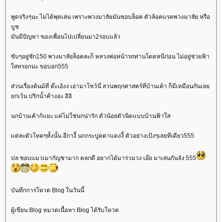
พูดจริงๆนะ ไม่ได้พุดเล่น เพราะพวงมาลัยมันชอบล็อค ตัวล้อคแรคพวงมาลัย หรือ
บูช
มันมีปัญหา ของเพื่อนไปเปลี่ยนมา2รอบแล้ว
ขับๆอยู่ซัก150 พวงมาลัยล็อคละก็ หลวงพ่อหน้ารถท่านโดดหนีก่อน ไม่อยู่ช่วยฟ้า
สหรอกนะ ขอบอก555
ส่วนเรื่องต้นม้ที่ ต๊ะเอ้งง เอามาโชว์นี่ สวนพฤกศาสตร์ที่บ้านเค้า ก็มีเหมือนกันเล
กเว้น ปริกน้ำค้างอะ อิอิ
นกบ้านเค้าก้แยะ แต่ไม่ใช่นกน่ารัก ตัวน้อยตัวนิดแบบบ้านฟ้าใส
ต่ละตัวโหดๆทั้งนั้น อีกางี้ นกกระปูดตาแดงงี้ ตัวอย่างเป้งๆเลยทีเดียว555
ปล ชอบแมวเมากัญชามาก ตลกดี อยากได้มาร่วมวง เอ๊ย มาเล่นกันจัง 555
บันทึกการโหวต Blog ในวันนี้
ผู้เขียน Blog หมวดเนื้อหา Blog ได้รับโหวต