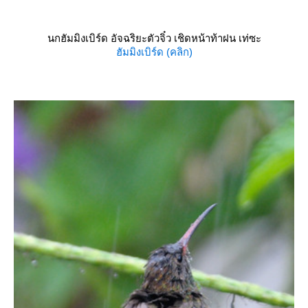
นกฮัมมิงเบิร์ด อัจฉริยะตัวจิ๋ว เชิดหน้าท้าฝน เท่ซะ
ฮัมมิงเบิร์ด (คลิก)