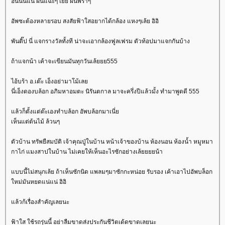
ฮั่นนั่นแน่ ฝนแฉะๆ เย้ย ฝนพรำๆ
อัพซะต้องหลายรอบ สงสัยฟ้าใสอยากได้กล้อง แหงๆเล้ย อิอิ
พันติ๊ป นี่ แจกรางวัลทั้งที น่าจะเอากล้องฟูลเฟรม ตัวท้อปมาแจกกันบ้าง
ถ้าแจกน้า เค้าจะเขียนมันทุกวันเล้ยยย555
ไอ้บร้า อ.เต๊ะ เอ็งอย่ามาโม้เล
นี่เอ็งดองบล้อก อภิมหาอมตะ นิรันตกาล มาจะครึ่งปีแล้วมั้ง ทำมาพูดดี 555
ล้วก็ตั้งแต่ต๊ะเองทำบล้อก อัพบล้อกมาเนี่
เห็นแต่ต้นไม้ ล้วนๆ
ตัวบ้าน ทรัพยืสมบัติ เจ้าคุณปู่ในบ้าน หน้าเจ้าของบ้าน ห้องนอน ห้องน้ำ หมูหมา
กาไก่ แมงสาปในบ้าน ไม่เคยให้เห็นอะไรซักอย่างเล้ยยยยน้า
บบนี้ไม่สนุกเล้ย ถ้าเห็นซักนิด แพลมๆมาซักกะหน่อย รับรอง เค้าเอาไปอัพบล็อก
หม่มันหยดแน่แน่ อิอิ
ล้วก้เรื่องสำคัญเลยนะ
ฟ้าใส ใช้รถรุ่นนี้ อย่าลืมขาดส่งประกันชีวิตเด้ดขาดเลยนะ