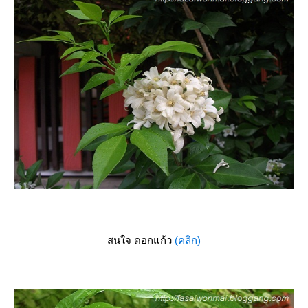
สนใจ ดอกแก้ว
(คลิก)