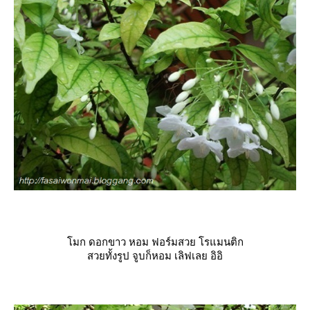
มก ดอกขาว หอม ฟอร์มสวย โรแมนติก
สวยทั้งรูป จูบก็หอม เลิฟเลย อิอิ