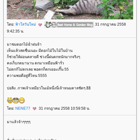
ดย:
ฟ้าใสวันใหม่
31 กรกฎาคม 2558
9:42:35 น.
มาชมดอกไม้ฉ่ำฝนจ้า
เห็นแล้วสดชื่นเนอะ มีดอกไม้ใบไม้ในบ้าน
ก็ช่วยให้ผ่อนคลายดี ช่วงนี้ฝนตกหนักมากจริงๆ
คงเก็บกดมานาน ตกมาเหมือนฟ้ารั่ว
ไม่ตกก้ไม่ตกเลย พอตกก็ตกเยอะเกิ๊น 55
ความพอดีอยู่ที่ไหน 5555
ปอลิง. ภาพเจ้าเหมียวในเม้หนึ่งนี่เจ้าหนมตาลชัดๆ อิอิ
ดย:
NENE77
31 กรกฎาคม 2558 10:59:58 น.
มาแล้วจ้าๆๆๆๆ