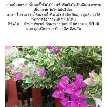
ามเมื่อฝนพรำ ทั้งคนทั้งต้นไม้ก็สดชื่นรื่นเริงใจเป็นพิเศษ อากาศ
เย็นสบาย วันไหนฝนไม่ตก
เทวดาไม่ช่วย เราก็ต้องรดน้ำต้นไม้ (ทำฝนเทียม) อยู่แล้ว จะให้
"พรำ" หรือ "กระหน่ำ" แค่ไหน
ก็จัดไป ... น้ำท่าบริบูรณ์ ภักษาหารปุ๋ยเป๋ยไม่ต้อง และถึงไม่มี
ดอก ดูแต่ใบลาย ๆ ก็สวยดีเหมือนกัน