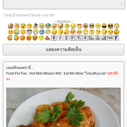
* blog นี้ comment ได้เฉพาะสมาชิก
+
Emotion
+
เอนทรี่ก่อนหน้านี้ ...
Food For Fun : Hot Wok Misson #69 : Eat Me More "ไก่อบสับปะรด"
คลิกที่นี่
ค่ะ