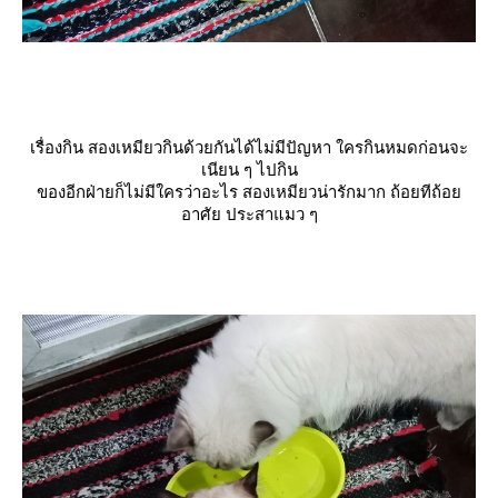
เรื่องกิน สองเหมียวกินด้วยกันได้ไม่มีปัญหา ใครกินหมดก่อนจะ
เนียน ๆ ไปกิน
ของอีกฝ่ายก็ไม่มีใครว่าอะไร สองเหมียวน่ารักมาก ถ้อยทีถ้อ
อาศัย ประสาแมว ๆ