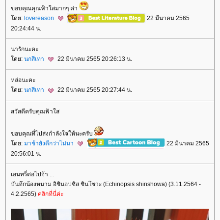
ขอบคุณคุณฟ้าใสมากๆ ค่า
ดย:
lovereason
22 มีนาคม 2565
20:24:44 น.
น่ารักนะคะ
ดย:
นกสีเทา
22 มีนาคม 2565 20:26:13 น.
หล่อนะคะ
ดย:
นกสีเทา
22 มีนาคม 2565 20:27:44 น.
สวัสดีครับคุณฟ้าใส
ขอบคุณที่ไปส่งกำลังใจให้นะครับ
ดย:
มาช้ายังดีกว่าไม่มา
22 มีนาคม 2565
20:56:01 น.
เอนทรี่ต่อไปจ้า ...
บันทึกน้องหนาม อิชินอปซิส ชินโชวะ (Echinopsis shinshowa) (3.11.2564 -
4.2.2565)
คลิกที่นี่ค่ะ