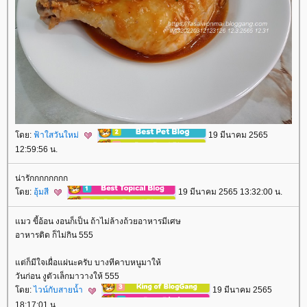
ดย:
ฟ้าใสวันใหม่
19 มีนาคม 2565
12:59:56 น.
น่ารักกกกกกกก
ดย:
อุ้มสี
19 มีนาคม 2565 13:32:00 น.
มว ขี้อ้อน งอนก็เป็น ถ้าไม่ล้างถ้วยอาหารมีเศษ
อาหารติด ก็ไม่กิน 555
ต่ก็มีใจเผื่อแผ่นะครับ บางทีคาบหนูมาให้
วันก่อน งูตัวเล็กมาวางให้ 555
ดย:
ไวน์กับสายน้ำ
19 มีนาคม 2565
18:17:01 น.