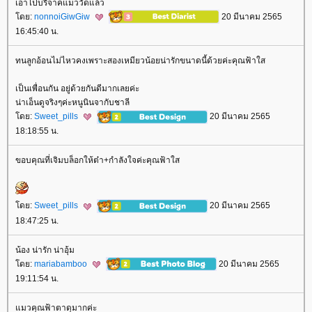
เอาไปบริจาคแมววัดแล้ว
ดย:
nonnoiGiwGiw
20 มีนาคม 2565
16:45:40 น.
ทนลูกอ้อนไม่ไหวคงเพราะสองเหมียวน้อยน่ารักขนาดนี้ด้วยค่ะคุณฟ้าใส
เป็นเพื่อนกัน อยู่ด้วยกันดีมากเลยค่ะ
น่าเอ็นดูจริงๆค่ะหนูนินจากับชาลี
ดย:
Sweet_pills
20 มีนาคม 2565
18:18:55 น.
ขอบคุณที่เจิมบล็อกให้ต๋า+กำลังใจค่ะคุณฟ้าใส
ดย:
Sweet_pills
20 มีนาคม 2565
18:47:25 น.
น้อง น่ารัก น่าอุ้ม
ดย:
mariabamboo
20 มีนาคม 2565
19:11:54 น.
มวคุณฟ้าตาดุมากค่ะ