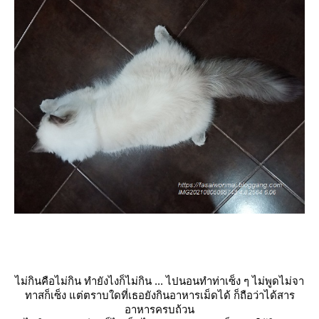
ไม่กินคือไม่กิน ทำยังไงก็ไม่กิน ... ไปนอนทำท่าเซ็ง ๆ ไม่พูดไม่จา
ทาสก็เซ็ง แต่ตราบใดที่เธอยังกินอาหารเม็ดได้ ก็ถือว่าได้สาร
อาหารครบถ้วน