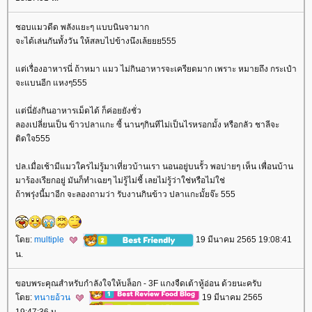
ชอบแมวดีด พลังแยะๆ แบบนินจามาก
จะได้เล่นกันทั้งวัน ให้สลบไปข้างนึงเล้ยยย555
ต่เรื่องอาหารนี่ ถ้าหมา แมว ไม่กินอาหารจะเครียดมาก เพราะ หมายถึง กระเป๋า
จะแบนอีก แหงๆ555
ต่นี่ยังกินอาหารเม็ดได้ ก็ค่อยยังชั่ว
ลองเปลี่ยนเป็น ข้าวปลาแกะ ซี้ นานๆกินทีไม่เป็นไรหรอกมั้ง หรือกลัว ชาลีจะ
ติดใจ555
ปล.เมื่อเช้ามีแมวใครไม่รู้มาเที่ยวบ้านเรา นอนอยู่บนรั้ว พอบ่ายๆ เห็น เพื่อนบ้าน
มาร้องเรียกอยู่ มันก็ทำเฉยๆ ไม่รู้ไม่ชี้ เลยไม่รู้ว่าใช่หรือไม่ใช่
ถ้าพรุ่งนี้มาอีก จะลองถามว่า รับงานกินข้าว ปลาแกะมั้ยจ๊ะ 555
ดย:
multiple
19 มีนาคม 2565 19:08:41
น.
ขอบพระคุณสำหรับกำลังใจให้บล็อก - 3F แกงจืดเต้าหู้อ่อน ด้วยนะครับ
ดย:
ทนายอ้วน
19 มีนาคม 2565