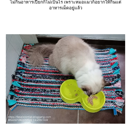
ไม่กินอาหารเปียกก็ไม่เป็นไร เพราะหมอแมวก็อยากให้กินแต่
อาหารเม็ดอยู่แล้ว